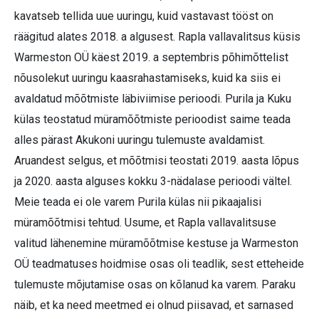
kavatseb tellida uue uuringu, kuid vastavast tööst on
räägitud alates 2018. a algusest. Rapla vallavalitsus küsis
Warmeston OÜ käest 2019. a septembris põhimõttelist
nõusolekut uuringu kaasrahastamiseks, kuid ka siis ei
avaldatud mõõtmiste läbiviimise perioodi. Purila ja Kuku
külas teostatud müramõõtmiste perioodist saime teada
alles pärast Akukoni uuringu tulemuste avaldamist.
Aruandest selgus, et mõõtmisi teostati 2019. aasta lõpus
ja 2020. aasta alguses kokku 3-nädalase perioodi vältel.
Meie teada ei ole varem Purila külas nii pikaajalisi
müramõõtmisi tehtud. Usume, et Rapla vallavalitsuse
valitud lähenemine müramõõtmise kestuse ja Warmeston
OÜ teadmatuses hoidmise osas oli teadlik, sest etteheide
tulemuste mõjutamise osas on kõlanud ka varem. Paraku
näib, et ka need meetmed ei olnud piisavad, et sarnased