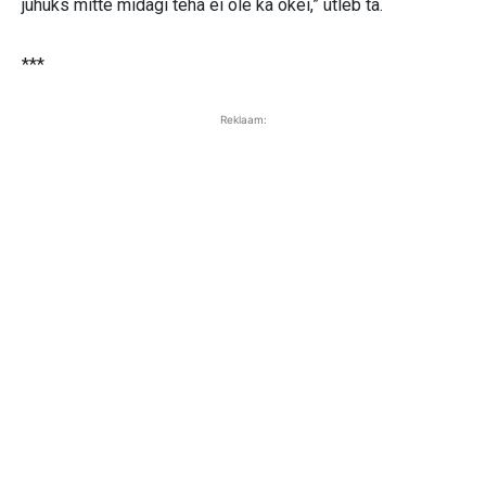
juhuks mitte midagi teha ei ole ka okei,” ütleb ta.
***
Reklaam: