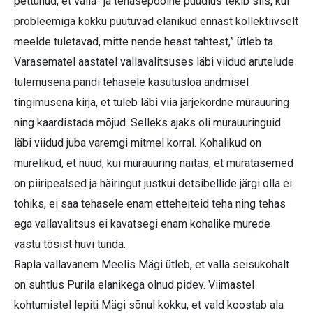
pettunud, et valla- ja tehasepoolne püüdlus tekib siis, kui
probleemiga kokku puutuvad elanikud ennast kollektiivselt
meelde tuletavad, mitte nende heast tahtest,” ütleb ta.
Varasematel aastatel vallavalitsuses läbi viidud arutelude
tulemusena pandi tehasele kasutusloa andmisel
tingimusena kirja, et tuleb läbi viia järjekordne mürauuring
ning kaardistada mõjud. Selleks ajaks oli mürauuringuid
läbi viidud juba varemgi mitmel korral. Kohalikud on
murelikud, et nüüd, kui mürauuring näitas, et müratasemed
on piiripealsed ja häiringut justkui detsibellide järgi olla ei
tohiks, ei saa tehasele enam etteheiteid teha ning tehas
ega vallavalitsus ei kavatsegi enam kohalike murede
vastu tõsist huvi tunda.
Rapla vallavanem Meelis Mägi ütleb, et valla seisukohalt
on suhtlus Purila elanikega olnud pidev. Viimastel
kohtumistel lepiti Mägi sõnul kokku, et vald koostab ala