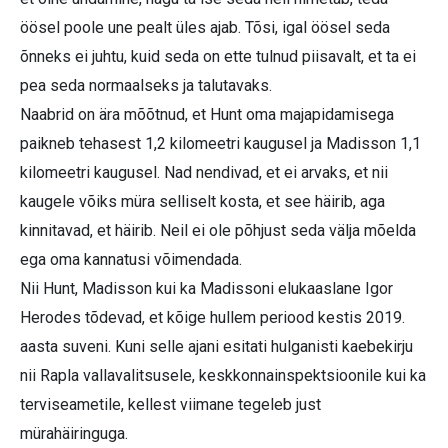
öösel poole une pealt üles ajab. Tõsi, igal öösel seda
õnneks ei juhtu, kuid seda on ette tulnud piisavalt, et ta ei
pea seda normaalseks ja talutavaks.
Naabrid on ära mõõtnud, et Hunt oma majapidamisega
paikneb tehasest 1,2 kilomeetri kaugusel ja Madisson 1,1
kilomeetri kaugusel. Nad nendivad, et ei arvaks, et nii
kaugele võiks müra selliselt kosta, et see häirib, aga
kinnitavad, et häirib. Neil ei ole põhjust seda välja mõelda
ega oma kannatusi võimendada.
Nii Hunt, Madisson kui ka Madissoni elukaaslane Igor
Herodes tõdevad, et kõige hullem periood kestis 2019.
aasta suveni. Kuni selle ajani esitati hulganisti kaebekirju
nii Rapla vallavalitsusele, keskkonnainspektsioonile kui ka
terviseametile, kellest viimane tegeleb just
mürahäiringuga.