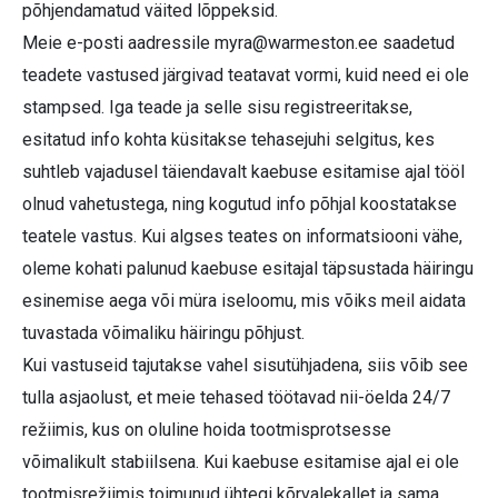
põhjendamatud väited lõppeksid.
Meie e-posti aadressile
myra@warmeston.ee
saadetud
teadete vastused järgivad teatavat vormi, kuid need ei ole
stampsed. Iga teade ja selle sisu registreeritakse,
esitatud info kohta küsitakse tehasejuhi selgitus, kes
suhtleb vajadusel täiendavalt kaebuse esitamise ajal tööl
olnud vahetustega, ning kogutud info põhjal koostatakse
teatele vastus. Kui algses teates on informatsiooni vähe,
oleme kohati palunud kaebuse esitajal täpsustada häiringu
esinemise aega või müra iseloomu, mis võiks meil aidata
tuvastada võimaliku häiringu põhjust.
Kui vastuseid tajutakse vahel sisutühjadena, siis võib see
tulla asjaolust, et meie tehased töötavad nii-öelda 24/7
režiimis, kus on oluline hoida tootmisprotsesse
võimalikult stabiilsena. Kui kaebuse esitamise ajal ei ole
tootmisrežiimis toimunud ühtegi kõrvalekallet ja sama