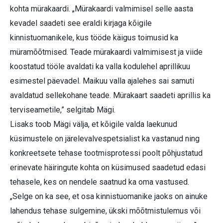
kohta mürakaardi. „Mürakaardi valmimisel selle aasta
kevadel saadeti see eraldi kirjaga kõigile
kinnistuomanikele, kus tööde käigus toimusid ka
müramõõtmised. Teade mürakaardi valmimisest ja viide
koostatud tööle avaldati ka valla kodulehel aprillikuu
esimestel päevadel. Maikuu valla ajalehes sai samuti
avaldatud sellekohane teade. Mürakaart saadeti aprillis ka
terviseametile,” selgitab Mägi.
Lisaks toob Mägi välja, et kõigile valda laekunud
küsimustele on järelevalvespetsialist ka vastanud ning
konkreetsete tehase tootmisprotessi poolt põhjustatud
erinevate häiringute kohta on küsimused saadetud edasi
tehasele, kes on nendele saatnud ka oma vastused.
„Selge on ka see, et osa kinnistuomanike jaoks on ainuke
lahendus tehase sulgemine, ükski mõõtmistulemus või