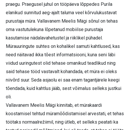
praegu. Praegusel juhul on tööpäeva lõppedes Purila
elanikud sunnitud aeg-ajalt taluma veel kõrvulukustavat
purustaja müra. Vallavanem Meelis Mägi sõnul on tehas
oma vastutulekuna lõpetanud mobiilse purustaja
kasutamise nädalavahetustel ja riiklikel pühadel.
Mürauuringute suhtes on kohalikel samuti kahtlused, kas
need näitavad ikka tõest informatsiooni, kuna seni läbi
viidud uuringutest olid tehase omanikud teadlikud ning
said tehase tööd vastavalt kohandada, et müra ei oleks
niivõrd suur. Seda asjaolu ei saa enam tagantjärele keegi
tõendada, kuid kahtlus jääb, sest võimalus selleks justkui
oli.
Vallavanem Meelis Mägi kinnitab, et mürakaardi
koostamisel tehtud müramõõdistamisel arvestati, et tehas
töötaks normaalrežiimil, ning ütleb, et selleks peatati ka