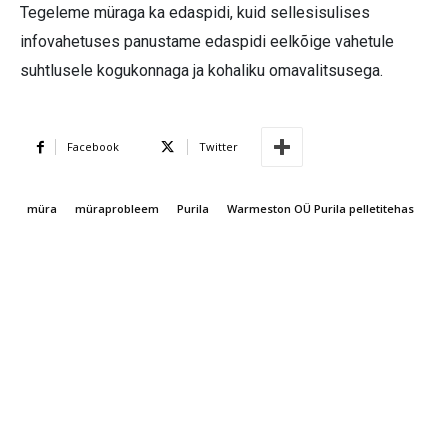
Tegeleme müraga ka edaspidi, kuid sellesisulises
infovahetuses panustame edaspidi eelkõige vahetule
suhtlusele kogukonnaga ja kohaliku omavalitsusega.
Facebook
Twitter
müra
müraprobleem
Purila
Warmeston OÜ Purila pelletitehas