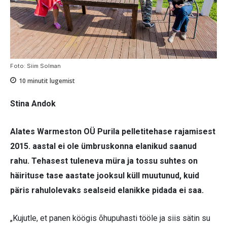
Foto: Siim Solman
10
minutit lugemist
Stina Andok
Alates Warmeston OÜ Purila pelletitehase rajamisest
2015. aastal ei ole ümbruskonna elanikud saanud
rahu. Tehasest tuleneva müra ja tossu suhtes on
häirituse tase aastate jooksul küll muutunud, kuid
päris rahulolevaks sealseid elanikke pidada ei saa.
„Kujutle, et panen köögis õhupuhasti tööle ja siis sätin su