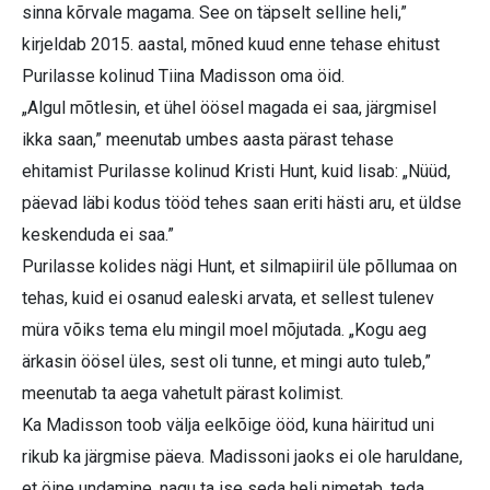
sinna kõrvale magama. See on täpselt selline heli,”
kirjeldab 2015. aastal, mõned kuud enne tehase ehitust
Purilasse kolinud Tiina Madisson oma öid.
„Algul mõtlesin, et ühel öösel magada ei saa, järgmisel
ikka saan,” meenutab umbes aasta pärast tehase
ehitamist Purilasse kolinud Kristi Hunt, kuid lisab: „Nüüd,
päevad läbi kodus tööd tehes saan eriti hästi aru, et üldse
keskenduda ei saa.”
Purilasse kolides nägi Hunt, et silmapiiril üle põllumaa on
tehas, kuid ei osanud ealeski arvata, et sellest tulenev
müra võiks tema elu mingil moel mõjutada. „Kogu aeg
ärkasin öösel üles, sest oli tunne, et mingi auto tuleb,”
meenutab ta aega vahetult pärast kolimist.
Ka Madisson toob välja eelkõige ööd, kuna häiritud uni
rikub ka järgmise päeva. Madissoni jaoks ei ole haruldane,
et öine undamine, nagu ta ise seda heli nimetab, teda