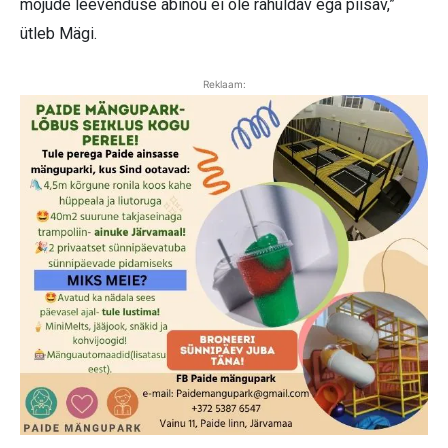
mõjude leevenduse abinõu ei ole rahuldav ega piisav,”
ütleb Mägi.
Reklaam: