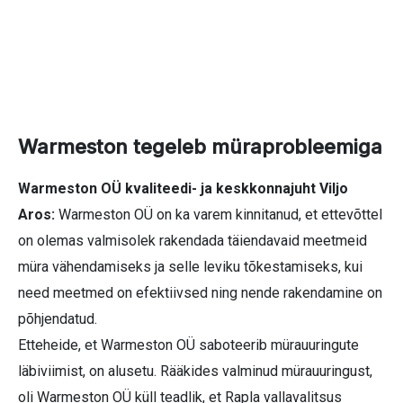
Warmeston tegeleb müraprobleemiga
Warmeston OÜ kvaliteedi- ja keskkonnajuht Viljo
Aros:
Warmeston OÜ on ka varem kinnitanud, et ettevõttel
on olemas valmisolek rakendada täiendavaid meetmeid
müra vähendamiseks ja selle leviku tõkestamiseks, kui
need meetmed on efektiivsed ning nende rakendamine on
põhjendatud.
Etteheide, et Warmeston OÜ saboteerib mürauuringute
läbiviimist, on alusetu. Rääkides valminud mürauuringust,
oli Warmeston OÜ küll teadlik, et Rapla vallavalitsus