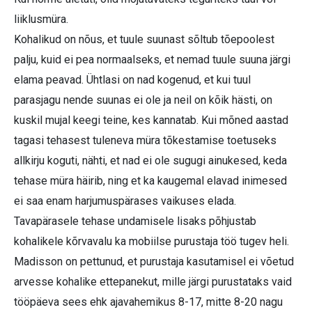
liiklusmüra.
Kohalikud on nõus, et tuule suunast sõltub tõepoolest
palju, kuid ei pea normaalseks, et nemad tuule suuna järgi
elama peavad. Ühtlasi on nad kogenud, et kui tuul
parasjagu nende suunas ei ole ja neil on kõik hästi, on
kuskil mujal keegi teine, kes kannatab. Kui mõned aastad
tagasi tehasest tuleneva müra tõkestamise toetuseks
allkirju koguti, nähti, et nad ei ole sugugi ainukesed, keda
tehase müra häirib, ning et ka kaugemal elavad inimesed
ei saa enam harjumuspärases vaikuses elada.
Tavapärasele tehase undamisele lisaks põhjustab
kohalikele kõrvavalu ka mobiilse purustaja töö tugev heli.
Madisson on pettunud, et purustaja kasutamisel ei võetud
arvesse kohalike ettepanekut, mille järgi purustataks vaid
tööpäeva sees ehk ajavahemikus 8-17, mitte 8-20 nagu