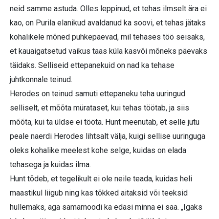
neid samme astuda. Olles leppinud, et tehas ilmselt ära ei
kao, on Purila elanikud avaldanud ka soovi, et tehas jätaks
kohalikele mõned puhkepäevad, mil tehases töö seisaks,
et kauaigatsetud vaikus taas küla kasvõi mõneks päevaks
täidaks. Selliseid ettepanekuid on nad ka tehase
juhtkonnale teinud.
Herodes on teinud samuti ettepaneku teha uuringud
selliselt, et mõõta mürataset, kui tehas töötab, ja siis
mõõta, kui ta üldse ei tööta. Hunt meenutab, et selle jutu
peale naerdi Herodes lihtsalt välja, kuigi sellise uuringuga
oleks kohalike meelest kohe selge, kuidas on elada
tehasega ja kuidas ilma.
Hunt tõdeb, et tegelikult ei ole neile teada, kuidas heli
maastikul liigub ning kas tõkked aitaksid või teeksid
hullemaks, aga samamoodi ka edasi minna ei saa. „Igaks