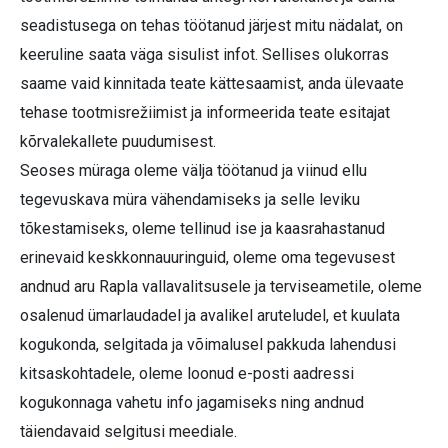
seadistusega on tehas töötanud järjest mitu nädalat, on
keeruline saata väga sisulist infot. Sellises olukorras
saame vaid kinnitada teate kättesaamist, anda ülevaate
tehase tootmisrežiimist ja informeerida teate esitajat
kõrvalekallete puudumisest.
Seoses müraga oleme välja töötanud ja viinud ellu
tegevuskava müra vähendamiseks ja selle leviku
tõkestamiseks, oleme tellinud ise ja kaasrahastanud
erinevaid keskkonnauuringuid, oleme oma tegevusest
andnud aru Rapla vallavalitsusele ja terviseametile, oleme
osalenud ümarlaudadel ja avalikel aruteludel, et kuulata
kogukonda, selgitada ja võimalusel pakkuda lahendusi
kitsaskohtadele, oleme loonud e-posti aadressi
kogukonnaga vahetu info jagamiseks ning andnud
täiendavaid selgitusi meediale.