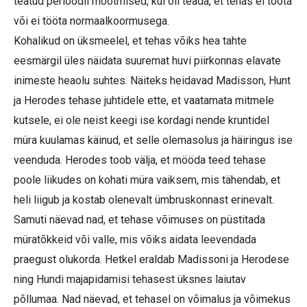
teatud perioodil mõõtmised, kui oli teada, et tehas ei tööta
või ei tööta normaalkoormusega.
Kohalikud on üksmeelel, et tehas võiks hea tahte
eesmärgil üles näidata suuremat huvi piirkonnas elavate
inimeste heaolu suhtes. Näiteks heidavad Madisson, Hunt
ja Herodes tehase juhtidele ette, et vaatamata mitmele
kutsele, ei ole neist keegi ise kordagi nende kruntidel
müra kuulamas käinud, et selle olemasolus ja häiringus ise
veenduda. Herodes toob välja, et mööda teed tehase
poole liikudes on kohati müra vaiksem, mis tähendab, et
heli liigub ja kostab olenevalt ümbruskonnast erinevalt.
Samuti näevad nad, et tehase võimuses on püstitada
müratõkkeid või valle, mis võiks aidata leevendada
praegust olukorda. Hetkel eraldab Madissoni ja Herodese
ning Hundi majapidamisi tehasest üksnes laiutav
põllumaa. Nad näevad, et tehasel on võimalus ja võimekus