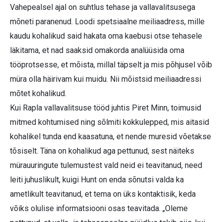
Vahepealsel ajal on suhtlus tehase ja vallavalitsusega
mõneti paranenud. Loodi spetsiaalne meiliaadress, mille
kaudu kohalikud said hakata oma kaebusi otse tehasele
läkitama, et nad saaksid omakorda analüüsida oma
tööprotsesse, et mõista, millal täpselt ja mis põhjusel võib
müra olla häirivam kui muidu. Nii mõistsid meiliaadressi
mõtet kohalikud.
Kui Rapla vallavalitsuse tööd juhtis Piret Minn, toimusid
mitmed kohtumised ning sõlmiti kokkulepped, mis aitasid
kohalikel tunda end kaasatuna, et nende muresid võetakse
tõsiselt. Täna on kohalikud aga pettunud, sest näiteks
mürauuringute tulemustest vald neid ei teavitanud, need
leiti juhuslikult, kuigi Hunt on enda sõnutsi valda ka
ametlikult teavitanud, et tema on üks kontaktisik, keda
võiks olulise informatsiooni osas teavitada. „Oleme