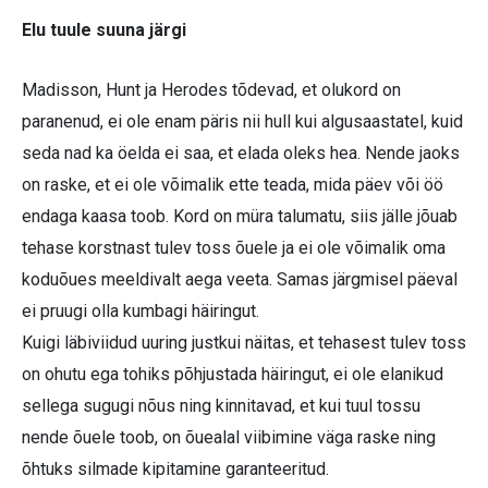
Elu tuule suuna järgi
Madisson, Hunt ja Herodes tõdevad, et olukord on
paranenud, ei ole enam päris nii hull kui algusaastatel, kuid
seda nad ka öelda ei saa, et elada oleks hea. Nende jaoks
on raske, et ei ole võimalik ette teada, mida päev või öö
endaga kaasa toob. Kord on müra talumatu, siis jälle jõuab
tehase korstnast tulev toss õuele ja ei ole võimalik oma
koduõues meeldivalt aega veeta. Samas järgmisel päeval
ei pruugi olla kumbagi häiringut.
Kuigi läbiviidud uuring justkui näitas, et tehasest tulev toss
on ohutu ega tohiks põhjustada häiringut, ei ole elanikud
sellega sugugi nõus ning kinnitavad, et kui tuul tossu
nende õuele toob, on õuealal viibimine väga raske ning
õhtuks silmade kipitamine garanteeritud.