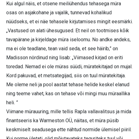
Kui algul näis, et otsene meiliühendus tehasega müra
osas on asjakohane ja vajalik, tunnevad kohalikud
nüüdseks, et ei näe tehasele kirjutamises mingit eesmärki.
„Vastused on alati ühesugused. Et neil on tootmises kõik
tavapärane ja kirjeldage müra iseloomu. No andke andeks,
ma ei ole teadlane, tean vaid seda, et see häirib,” on
Madisson nördinud ning lisab: „Viimased kirjad on eriti
toredad. Nemad ei ole müras süüdi, müratekitajad on mujal.
Kord pakuvad, et metsategijad, siis on tuul müratekitaja.
Me oleme neli ja pool aastat tehase helide keskel elanud
ning teeme vahet, kas on tehase või mingi muu müraallika
heli. ”
Viimane mürauuring, mille tellis Rapla vallavalitsus ja mida
finantseeris ka Warmeston OÜ, näitas, et müra püsib
keskmiselt seadusega ette nähtud normide ülemisel piiril.
Kui norme ületati, olid mõjutavateks teguriteks tuul või