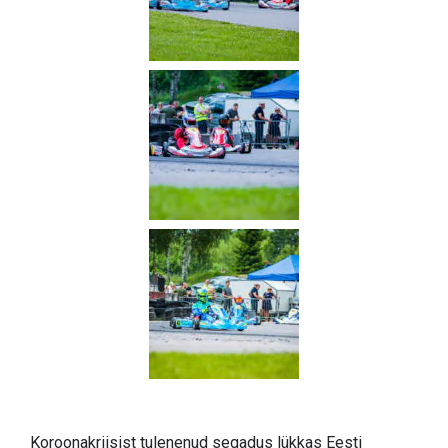
Koroonakriisist tulenenud segadus lükkas Eesti