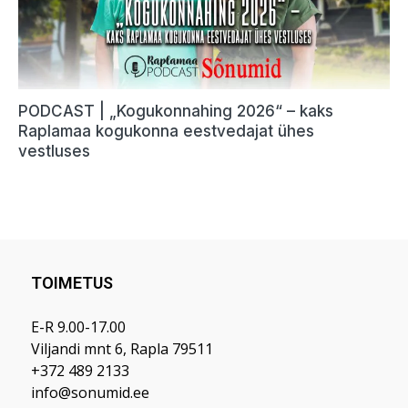
PODCAST | „Kogukonnahing 2026“ – kaks
Raplamaa kogukonna eestvedajat ühes
vestluses
TOIMETUS
E-R 9.00-17.00
Viljandi mnt 6, Rapla 79511
+372 489 2133
info@sonumid.ee