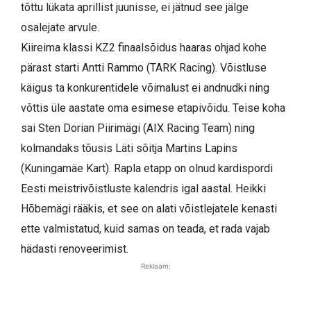
tõttu lükata aprillist juunisse, ei jätnud see jälge
osalejate arvule.
Kiireima klassi KZ2 finaalsõidus haaras ohjad kohe
pärast starti Antti Rammo (TARK Racing). Võistluse
käigus ta konkurentidele võimalust ei andnudki ning
võttis üle aastate oma esimese etapivõidu. Teise koha
sai Sten Dorian Piirimägi (AIX Racing Team) ning
kolmandaks tõusis Läti sõitja Martins Lapins
(Kuningamäe Kart). Rapla etapp on olnud kardispordi
Eesti meistrivõistluste kalendris igal aastal. Heikki
Hõbemägi rääkis, et see on alati võistlejatele kenasti
ette valmistatud, kuid samas on teada, et rada vajab
hädasti renoveerimist.
Reklaam: