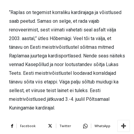
“Raplas on tegemist korraliku kardirajaga ja võistlused
saab peetud. Samas on selge, et rada vajab
renoveerimist, sest viimati vahetati seal asfalt välja
2003. aastal,” ütles Hõbemägi. Veel tõi ta välja, et
tänavu on Eesti meistrivõistlustel sõitmas mitmed
Raplamaa juurtega kardisportlased. Nende seas näiteks
vennad Kasepõllud ja noor lootustandev sõitja Lukas
Teets. Eesti meistrivõistlustel loodavad korraldajad
tänavu sõita viis etappi. Väga palju sõltub muidugi ka
sellest, et viiruse teist lainet ei tuleks. Eesti
meistrivõistlused jätkuvad 3.-4. juulil Põltsamaal
Kuningamäe kardirajal.
Facebook
Twitter
WhatsApp