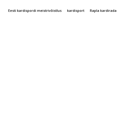
Eesti kardispordi meistrivõistlus
kardisport
Rapla kardirada