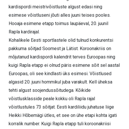
kardispordi meistrivõistluste algust edasi ning
esimese võistluseni jõuti alles juuni teises pooles.
Hooaja esimene etapp toimus laupäeval, 20. juunil
Rapla kardirajal.
Kohalikele Eesti sportlastele olid tulnud konkurentsi
pakkuma sõitjad Soomest ja Lätist. Koroonakriis on
mõjutanud kardispordi kalendrit terves Euroopas ning
kuigi Rapla etapp ei olnud päris esimene sõit sel aastal
Euroopas, oli see kindlasti üks esimesi. Võistlused
algasid 20. juuni hommikul juba varakult. Kell üheksa
tehti algust soojendussõitudega. Kõikide
võistlusklasside peale kokku oli Rapla rajal
võistlustules 73 sõitjat. Eesti kardiliidu juhatuse liige
Heikki Hõbemägi ütles, et see on ühe etapi kohta igati
korralik number. Kuigi Rapla etapp tuli koroonakriisi