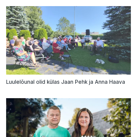
Luulelõunal olid külas Jaan Pehk ja Anna Haava