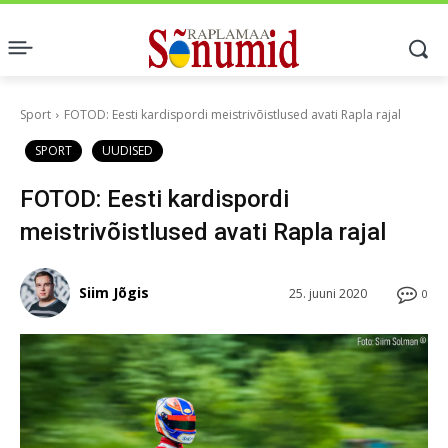
Sport
FOTOD: Eesti kardispordi meistrivõistlused avati Rapla rajal
SPORT
UUDISED
FOTOD: Eesti kardispordi
meistrivõistlused avati Rapla rajal
Siim Jõgis
25. juuni 2020
0