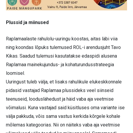
Plussid ja miinused
Raplamaalaste rahulolu-uuringu koostas, aitas läbi viia
ning koondas lõpuks tulemused ROL-i arendusjuht Tavo
Kikas. Saadud tulemusi kasutatakse edaspidi alusena
Raplamaa mainekujundus- ja kohaturundus­strateegia
loomisel.
Uuringust tuleb välja, et lisaks rahulikule elukeskkonnale
pidasid vastajad Raplamaa plussideks veel siinseid
teenuseid, looduslähedust ja häid vaba aja veetmise
võimalusi. Kuna vastajad said küsitluses oma variante ise
välja pakkuda, võis sama vastus kerkida kõrgele kohale
mõlemas kategoorias. Nii on näiteks vaba aja veetmise