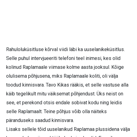
Rahuloluküsitluse kõrval viidi läbi ka uuselanikeküsitlus.
Selle puhul intervjueeriti telefoni teel inimesi, kes olid
kolinud Raplamaale viimase kolme aasta jooksul. Kõige
olulisema põhjusena, miks Raplamaale koliti, oli välja
toodud kinnisvara. Tavo Kikas rääkis, et selle vastuse alla
käib tegelikult mitu väiksemat põhjendust. Üks neist on
see, et perekond otsis endale sobivat kodu ning leidis
selle Raplamaalt. Teine põhjus võib olla näiteks
päranduseks saadud kinnisvara.
Lisaks sellele tõid uuselanikud Raplamaa plussidena välja