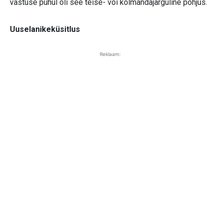
vastuse puhul oli see teise- või kolmandajärguline põhjus.
Uuselanikeküsitlus
Reklaam: