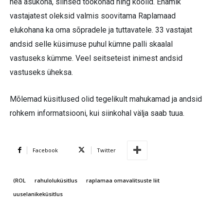
hea asukoha, siinsed töökohad ning koolid. Enamik
vastajatest oleksid valmis soovitama Raplamaad
elukohana ka oma sõpradele ja tuttavatele. 33 vastajat
andsid selle küsimuse puhul kümne palli skaalal
vastuseks kümme. Veel seitseteist inimest andsid
vastuseks üheksa.
Mõlemad küsitlused olid tegelikult mahukamad ja andsid
rohkem informatsiooni, kui siinkohal välja saab tuua.
Facebook
Twitter
(ROL
rahuloluküsitlus
raplamaa omavalitsuste liit
uuselanikeküsitlus