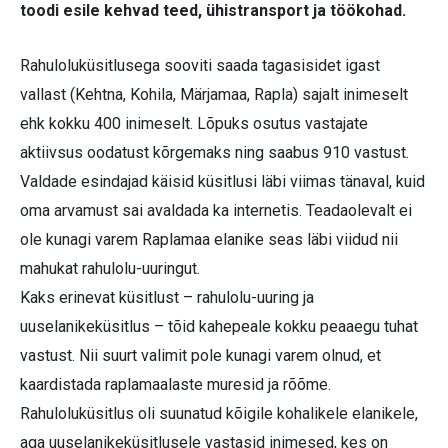
toodi esile kehvad teed, ühistransport ja töökohad.
Rahuloluküsitlusega sooviti saada tagasisidet igast
vallast (Kehtna, Kohila, Märjamaa, Rapla) sajalt inimeselt
ehk kokku 400 inimeselt. Lõpuks osutus vastajate
aktiivsus oodatust kõrgemaks ning saabus 910 vastust.
Valdade esindajad käisid küsitlusi läbi viimas tänaval, kuid
oma arvamust sai avaldada ka internetis. Teadaolevalt ei
ole kunagi varem Raplamaa elanike seas läbi viidud nii
mahukat rahulolu-uuringut.
Kaks erinevat küsitlust – rahulolu-uuring ja
uuselanikeküsitlus – tõid kahepeale kokku peaaegu tuhat
vastust. Nii suurt valimit pole kunagi varem olnud, et
kaardistada raplamaalaste muresid ja rõõme.
Rahuloluküsitlus oli suunatud kõigile kohalikele elanikele,
aga uuselanikeküsitlusele vastasid inimesed, kes on