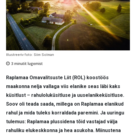
Illustreeriv foto: Siim Solman
3
minutit lugemist
Raplamaa Omavalitsuste Liit (ROL) koostöös
maakonna nelja vallaga viis elanike seas läbi kaks
küsitlust – rahuloluküsitluse ja uuselanikeküsitluse.
Soov oli teada saada, millega on Raplamaa elanikud
rahul ja mida tuleks korraldada paremini. Ja uuringu
tulemus: Raplamaa plussidena tõid vastajad välja
rahuliku elukeskkonna ja hea asukoha. Miinustena