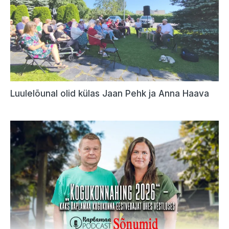
Luulelõunal olid külas Jaan Pehk ja Anna Haava