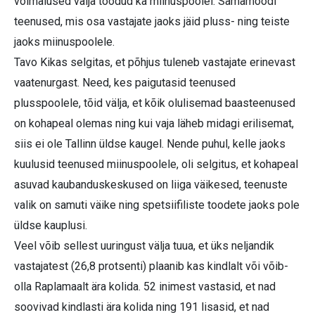
võimalused välja toodud ka miinuspoolel. Samamoodi
teenused, mis osa vastajate jaoks jäid pluss- ning teiste
jaoks miinuspoolele.
Tavo Kikas selgitas, et põhjus tuleneb vastajate erinevast
vaatenurgast. Need, kes paigutasid teenused
plusspoolele, tõid välja, et kõik olulisemad baasteenused
on kohapeal olemas ning kui vaja läheb midagi erilisemat,
siis ei ole Tallinn üldse kaugel. Nende puhul, kelle jaoks
kuulusid teenused miinuspoolele, oli selgitus, et kohapeal
asuvad kaubanduskeskused on liiga väikesed, teenuste
valik on samuti väike ning spetsiifiliste toodete jaoks pole
üldse kauplusi.
Veel võib sellest uuringust välja tuua, et üks neljandik
vastajatest (26,8 protsenti) plaanib kas kindlalt või võib-
olla Raplamaalt ära kolida. 52 inimest vastasid, et nad
soovivad kindlasti ära kolida ning 191 lisasid, et nad