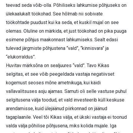
teevad seda võib-olla. Põhiliseks lahkumise põhjuseks on
ülekaalukalt töökohad. See hõlmab nii sobivate
töökohtade puudust kui ka seda, et kuskil mujal on see
olemas. Oluline on märkida, et just töökohad on pika puuga
esimene põhjus maakonnast lahkumiseks. Sealt edasi
tulevad järgmiste põhjustena “vald”, “kinnisvara” ja
“elukorraldus”.
Huvitav märksõna on sealjuures “vald”. Tavo Kikas
selgitas, et see võib peegeldada vastaja negatiivset
kogemust seoses mõne ametnikuga, kui käidi
vallavalitsuses asju ajamas. Samuti oli selle vastuse puhul
selgitusena välja toodud, et vald investeerib küll keskuse
arendamisse, kuid ülejäänud piirkonnad on jäänud
tagaplaanile. Veel tõi Kikas välja, et ükski vastaja ei toonud
valda välja põhilise põhjusena, miks kolida mujale. Iga