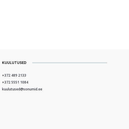
KUULUTUSED
+372 489 2133
+372 5551 1084
kuulutused@sonumid.ee