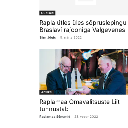
Uudised
Rapla ütles üles sõpruslepingu
Braslavi rajooniga Valgevenes
-
Siim Jõgis
9. märts 2022
Artikkel
Raplamaa Omavalitsuste Liit
tunnustab
-
Raplamaa Sõnumid
23. veebr 2022