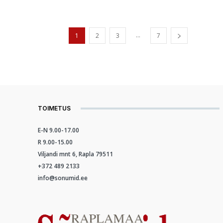
...
1
2
3
7
TOIMETUS
E-N 9.00-17.00
R 9.00-15.00
Viljandi mnt 6, Rapla 79511
+372 489 2133
info@sonumid.ee