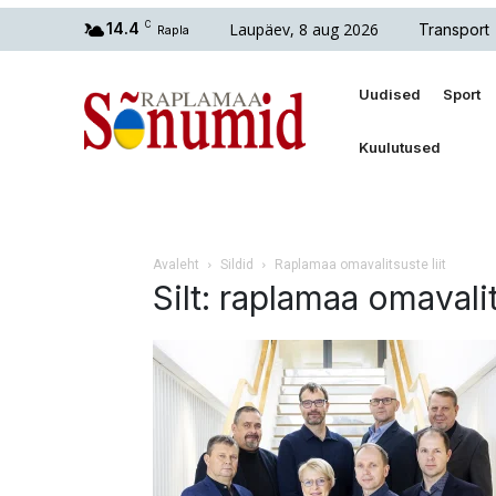
Laupäev, 8 aug 2026
14.4
C
Transport
Rapla
Uudised
Sport
Kuulutused
Avaleht
Sildid
Raplamaa omavalitsuste liit
Silt: raplamaa omavalit