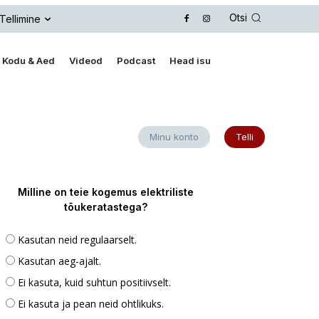
Otsi
Tellimine
Kodu & Aed
Videod
Podcast
Head isu
Minu konto
Telli
Milline on teie kogemus elektriliste
tõukeratastega?
Kasutan neid regulaarselt.
Kasutan aeg-ajalt.
Ei kasuta, kuid suhtun positiivselt.
Ei kasuta ja pean neid ohtlikuks.