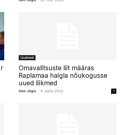
Siim Jõgis
30. nov. 2022
Uudised
r
Omavalitsuste liit määras
Raplamaa haigla nõukogusse
uued liikmed
-
Siim Jõgis
9. märts 2022
1