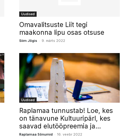
Uudised
Omavalitsuste Liit tegi
maakonna lipu osas otsuse
-
Siim Jõgis
9. märts 2022
Uudised
Raplamaa tunnustab! Loe, kes
on tänavune Kultuuripärl, kes
saavad elutööpreemia ja...
-
Raplamaa Sõnumid
16. veebr 2022