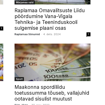
Märjamaa vald
Raplamaa Omavalitsuste Liidu
pöördumine Vana-Vigala
Tehnika- ja Teeninduskooli
sulgemise plaani osas
1
-
Raplamaa Sõnumid
4. dets. 2024
1
Sport
Maakonna spordiliidu
toetussumma tõuseb, vallajuhid
ootavad sisulist muutust
-