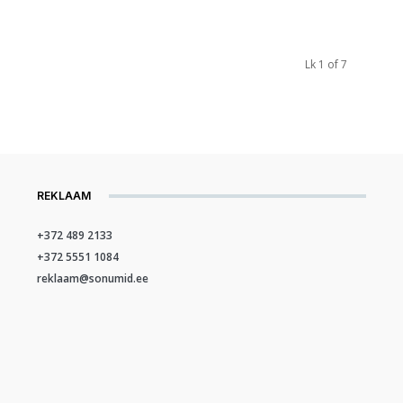
Lk 1 of 7
REKLAAM
+372 489 2133
+372 5551 1084
reklaam@sonumid.ee