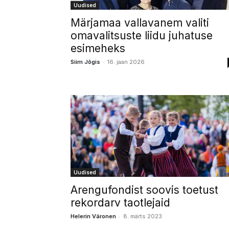
Uudised
Märjamaa vallavanem valiti
omavalitsuste liidu juhatuse
esimeheks
-
Siim Jõgis
16. jaan 2026
Uudised
Arengufondist soovis toetust
rekordarv taotlejaid
-
Helerin Väronen
8. märts 2023