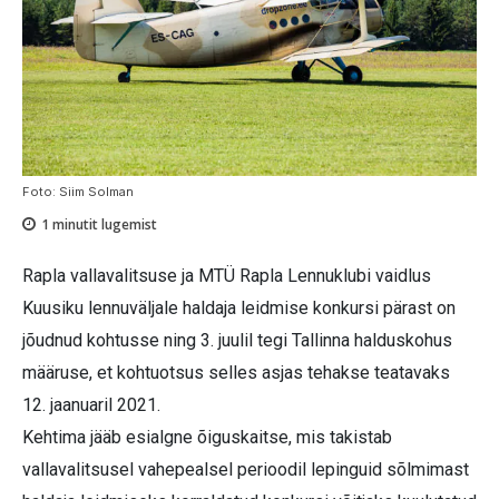
Foto: Siim Solman
1
minutit lugemist
Rapla vallavalitsuse ja MTÜ Rapla Lennuklubi vaidlus
Kuusiku lennuväljale haldaja leidmise konkursi pärast on
jõudnud kohtusse ning 3. juulil tegi Tallinna halduskohus
määruse, et kohtuotsus selles asjas tehakse teatavaks
12. jaanuaril 2021.
Kehtima jääb esialgne õiguskaitse, mis takistab
vallavalitsusel vahepealsel perioodil lepinguid sõlmimast