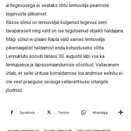
äritegevusega ei seataks ohtu lennuvälja peamiste
tegevuste jätkumist.
Rässa sõnul on lennuväljal kulgenud tegevus seni
tavapäraselt ning vald on ise tegutsenud objekti haldajana.
Mägi sõnul ei plaani Rapla vald samas lennuvälja
pikemaajalist haldamist enda kohustuseks võtta.
Lennuklubi soovib tänavu 30. augustil läbi viia ka
lennupäeva ja täpsusmaandumise võistlust. Vallavanem
ütleb, et selle ürituse korraldamise loa andmise eelnõu ei
ole veel praeguse seisuga vallavalitsuse istungile
jõudnud.
Facebook
Twitter
WhatsApp
kuusiku energia oü
kuusiku lennuväli
mtü rapla lennuklubi