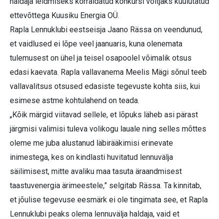
haldaja leidmiseks korraldatud konkursi võitjaks kuulutatud
ettevõttega Kuusiku Energia OÜ.
Rapla Lennuklubi eestseisja Jaano Rässa on veendunud,
et vaidlused ei lõpe veel jaanuaris, kuna olenemata
tulemusest on ühel ja teisel osapoolel võimalik otsus
edasi kaevata. Rapla vallavanema Meelis Mägi sõnul teeb
vallavalitsus otsused edasiste tegevuste kohta siis, kui
esimese astme kohtulahend on teada.
„Kõik märgid viitavad sellele, et lõpuks läheb asi pärast
järgmisi valimisi tuleva volikogu lauale ning selles mõttes
oleme me juba alustanud läbirääkimisi erinevate
inimestega, kes on kindlasti huvitatud lennuvälja
säilimisest, mitte avaliku maa tasuta äraandmisest
taastuvenergia ärimeestele,” selgitab Rässa. Ta kinnitab,
et jõulise tegevuse eesmärk ei ole tingimata see, et Rapla
Lennuklubi peaks olema lennuvälja haldaja, vaid et