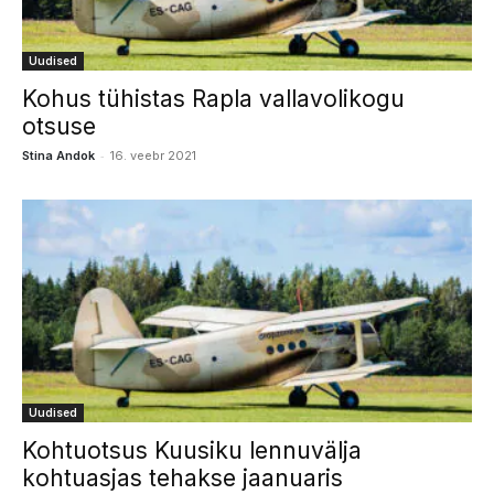
Uudised
Kohus tühistas Rapla vallavolikogu
otsuse
-
Stina Andok
16. veebr 2021
Uudised
Kohtuotsus Kuusiku lennuvälja
kohtuasjas tehakse jaanuaris