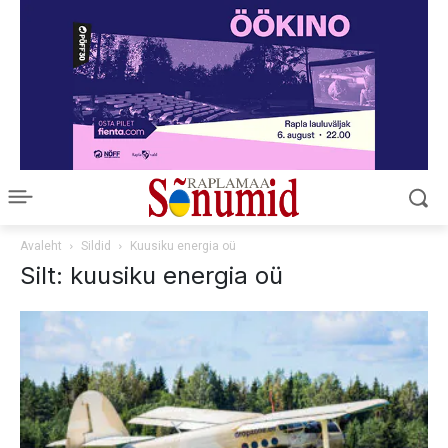
Avaleht
Sildid
Kuusiku energia oü
Silt: kuusiku energia oü