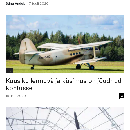
-
Stina Andok
7. juuli 2020
RS
Kuusiku lennuvälja küsimus on jõudnud
kohtusse
19. mai 2020
3