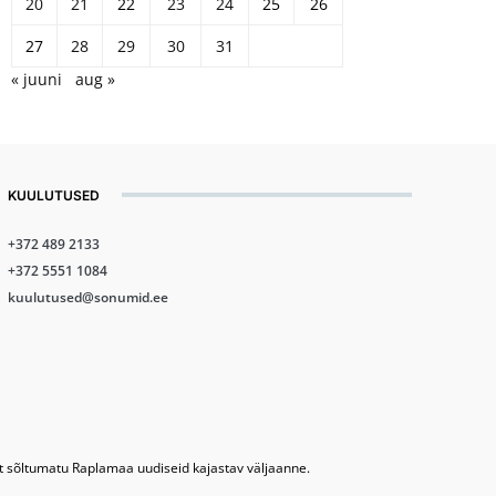
20
21
22
23
24
25
26
27
28
29
30
31
« juuni
aug »
KUULUTUSED
+372 489 2133
+372 5551 1084
kuulutused@sonumid.ee
lt sõltumatu Raplamaa uudiseid kajastav väljaanne.