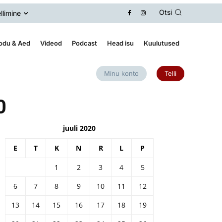
Otsi
llimine
odu & Aed
Videod
Podcast
Head isu
Kuulutused
Minu konto
Telli
0
juuli 2020
E
T
K
N
R
L
P
1
2
3
4
5
6
7
8
9
10
11
12
13
14
15
16
17
18
19