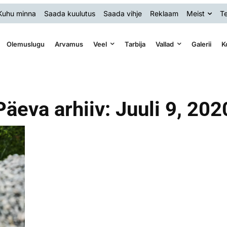
Kuhu minna
Saada kuulutus
Saada vihje
Reklaam
Meist
Te
Olemuslugu
Arvamus
Veel
Tarbija
Vallad
Galerii
K
Päeva arhiiv: Juuli 9, 202