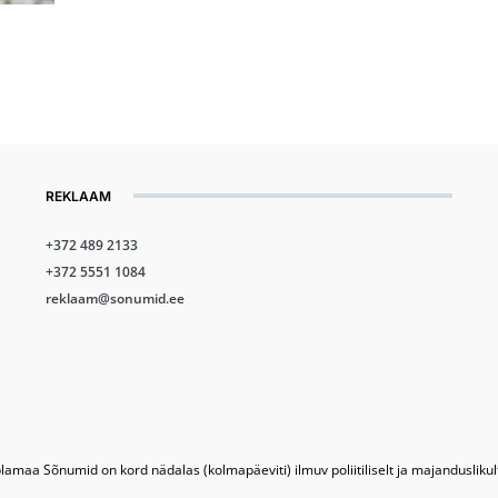
REKLAAM
+372 489 2133
+372 5551 1084
reklaam@sonumid.ee
lamaa Sõnumid on kord nädalas (kolmapäeviti) ilmuv poliitiliselt ja majandusliku