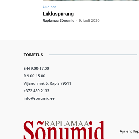
Uudised
Liikluspiirang
-
Raplamaa Sõnumid
9. juuli 2020
TOIMETUS
E-N 9.00-17.00
R 9.00-15.00
Viljandi mnt 6, Rapla 79511
+372 489 2133
info@sonumid.ee
Ajaleht Rap