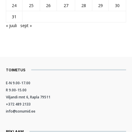
24
25
26
27
28
29
30
31
« juuli
sept »
TOIMETUS
E-N 9.00-17.00
R 9.00-15.00
Viljandi mnt 6, Rapla 79511
+372 489 2133
info@sonumid.ee
REKLAAM