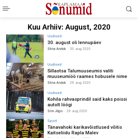
Kuu Arhiiv: August, 2020
Uudised
30. august oli lennupäev
-
Stina Andok
30. aug 2020
Uudised
Sillaotsa Talumuuseumis valiti
muuseumiöö raames hobusele nime
-
Stina Andok
29. aug 2020
Uudised
Kohila rahvasprindil said kaks poissi
autolt löögi
-
Siim Jõgis
29. aug 2020
Sport
Tänavahoki karikavõistlused võitis
Kaitseliidu Rapla Malev