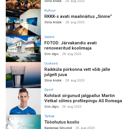
-
Stina Andok
29. aug 2020
Kultuur
RKKK-s avati maalinäitus „Sinine”
-
Stina Andok
28. aug 2020
Galerii
FOTOD: Järvakandis avati
renoveeritud koolimaja
-
Siim Jõgis
28. aug 2020
Uudised
Raikküla piirkonna vett võib jälle
julgelt juua
-
Stina Andok
28. aug 2020
Sport
Kohilast sirgunud jalgpallur Martin
Vetkal sõlmis profilepingu AS Romaga
-
Siim Jõgis
26. aug 2020
Tarbija
Tööohutus koolis
-
Raplamaa Sõnumid
25. aug 2020