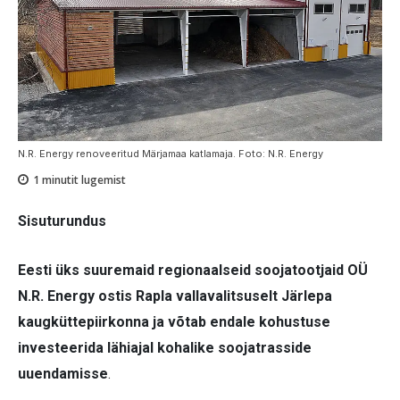
N.R. Energy renoveeritud Märjamaa katlamaja. Foto: N.R. Energy
1
minutit lugemist
Sisuturundus
Eesti üks suuremaid regionaalseid soojatootjaid OÜ
N.R. Energy ostis Rapla vallavalitsuselt Järlepa
kaugküttepiirkonna ja võtab endale kohustuse
investeerida lähiajal kohalike soojatrasside
uuendamisse
.