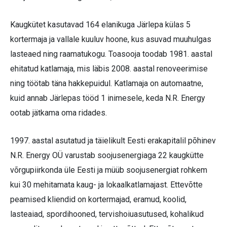
Kaugkütet kasutavad 164 elanikuga Järlepa külas 5
kortermaja ja vallale kuuluv hoone, kus asuvad muuhulgas
lasteaed ning raamatukogu. Toasooja toodab 1981. aastal
ehitatud katlamaja, mis läbis 2008. aastal renoveerimise
ning töötab täna hakkepuidul. Katla­maja on automaatne,
kuid annab Järlepas tööd 1 inimesele, keda N.R. Energy
ootab jätkama oma ridades.
1997. aastal asutatud ja täielikult Eesti erakapitalil põhinev
N.R. Energy OÜ varustab soojusenergiaga 22 kaugkütte
võrgupiirkonda üle Eesti ja müüb soojusenergiat rohkem
kui 30 mehitamata kaug- ja lokaalkatlamajast. Ettevõtte
peamised kliendid on kortermajad, eramud, koolid,
lasteaiad, spordihooned, tervishoiuasutused, kohalikud