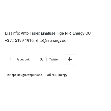
Lisainfo: Ahto Tisler, juhatuse liige N.R. Energy OÜ
+372 5199 1916,
ahto@nrenergy.ee
Facebook
Twitter
Järlepa kaugküttepiirkond
OÜ N.R. Energy