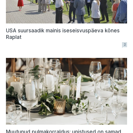
USA suursaadik mainis iseseisvuspäeva kõnes
Raplat
2
Muutunud pulmakorraldus: unistused on samad,