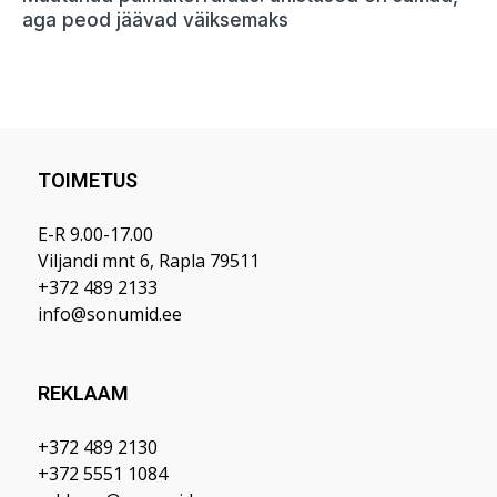
aga peod jäävad väiksemaks