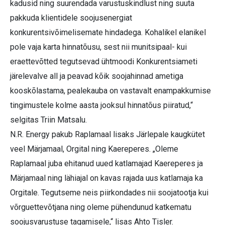
kadusid ning suurendada varustuskindlust ning suuta
pakkuda klientidele soojusenergiat
konkurentsivõimelisemate hindadega. Kohalikel elanikel
pole vaja karta hinnatõusu, sest nii munit­sipaal- kui
eraettevõtted tegutsevad ühtmoodi Konkurentsiameti
järelevalve all ja peavad kõik soojahinnad ametiga
kooskõlastama, pealekauba on vasta­valt enampakkumise
tingimustele kolme aasta jooksul hinnatõus piiratud,“
selgitas Triin Matsalu.
N.R. Energy pakub Raplamaal lisaks Järlepale kaugkütet
veel Märjamaal, Orgital ning Kaereperes. „Oleme
Raplamaal juba ehitanud uued katlamajad Kaereperes ja
Märjamaal ning lähiajal on kavas rajada uus katlamaja ka
Orgi­tale. Tegutseme neis piirkondades nii soojatootja kui
võrguettevõtjana ning oleme pühendunud katkematu
soojusvarustuse tagamisele,“ lisas Ahto Tisler.