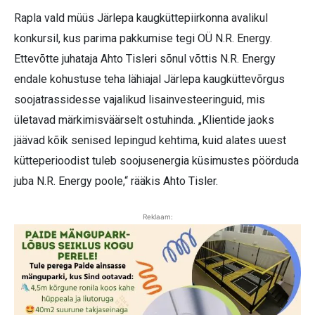
Rapla vald müüs Järlepa kaugkütte­piirkonna avalikul
konkursil, kus parima pakkumise tegi OÜ N.R. Energy.
Ettevõtte juhataja Ahto Tisleri sõnul võttis N.R. Energy
endale kohustuse teha lähiajal Järlepa kaugküttevõrgus
soojatrassidesse vajalikud lisainvesteeringuid, mis
ületavad märkimisväärselt ostuhinda. „Klientide jaoks
jäävad kõik senised lepingud kehtima, kuid alates uuest
kütteperioodist tuleb soojusener­gia küsimustes pöörduda
juba N.R. Energy poole,“ rääkis Ahto Tisler.
Reklaam: