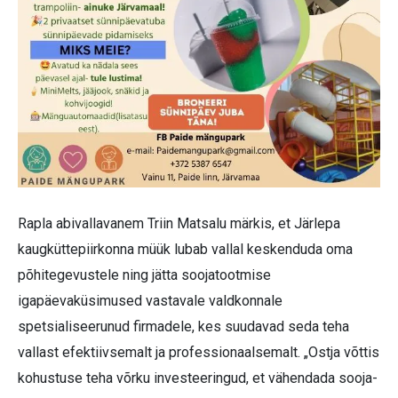
Rapla abivallavanem Triin Matsalu märkis, et Järlepa
kaugküttepiirkonna müük lubab vallal keskenduda oma
põhitegevustele ning jätta soojatootmise
igapäevaküsimused vastavale valdkonnale
spetsialiseerunud firma­dele, kes suudavad seda teha
vallast efektiivsemalt ja professionaalsemalt. „Ostja võttis
kohustuse teha võrku investeeringud, et vähendada sooja­