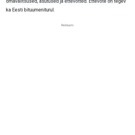
omavalitsused, asutused ja ettevõtted. Ettevõte on tegev
ka Eesti bituumeniturul.
Reklaam: