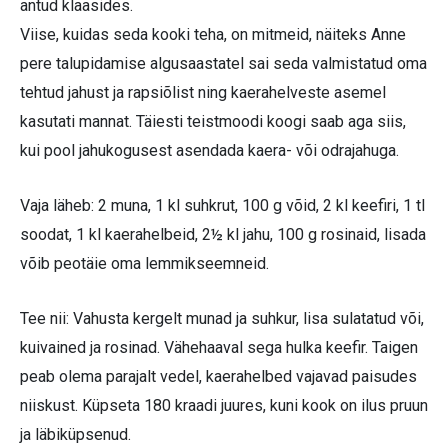
antud klaasides.
Viise, kuidas seda kooki teha, on mitmeid, näiteks Anne
pere talupidamise algusaastatel sai seda valmistatud oma
tehtud jahust ja rapsiõlist ning kaerahelveste asemel
kasutati mannat. Täiesti teistmoodi koogi saab aga siis,
kui pool jahukogusest asendada kaera- või odrajahuga.
Vaja läheb: 2 muna, 1 kl suhkrut, 100 g võid, 2 kl keefiri, 1 tl
soodat, 1 kl kaerahelbeid, 2½ kl jahu, 100 g rosinaid, lisada
võib peotäie oma lemmikseemneid.
Tee nii: Vahusta kergelt munad ja suhkur, lisa sulatatud või,
kuivained ja rosinad. Vähehaaval sega hulka keefir. Taigen
peab olema parajalt vedel, kaerahelbed vajavad paisudes
niiskust. Küpseta 180 kraadi juures, kuni kook on ilus pruun
ja läbiküpsenud.