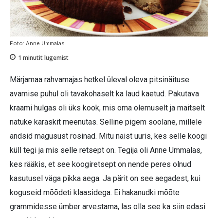
Foto: Anne Ummalas
1
minutit lugemist
Märjamaa rahvamajas hetkel üleval oleva pitsinäituse
avamise puhul oli tavakohaselt ka laud kaetud. Pakutava
kraami hulgas oli üks kook, mis oma olemuselt ja maitselt
natuke karaskit meenutas. Selline pigem soolane, millele
andsid magusust rosinad. Mitu naist uuris, kes selle koogi
küll tegi ja mis selle retsept on. Tegija oli Anne Ummalas,
kes rääkis, et see koogiretsept on nende peres olnud
kasutusel väga pikka aega. Ja pärit on see aegadest, kui
koguseid mõõdeti klaasidega. Ei hakanudki mõõte
grammidesse ümber arvestama, las olla see ka siin edasi