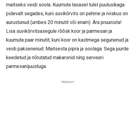
maitseks veidi soola. Kuumuta tasasel tulel puulusikaga
pidevalt segades, kuni suvikõrvits on pehme ja niiskus on
aurustunud (umbes 20 minutit või enam). Ära pruunista!
Lisa suvikõrvitsasegule rõõsk koor ja parmesan ja
kuumuta paar minutit, kuni koor on kastmega segunenud ja
veidi paksenenud. Maitsesta pipra ja soolaga. Sega juurde
keedetud ja nõrutatud makaronid ning serveeri
parmesanijuustuga.
Reklaam: