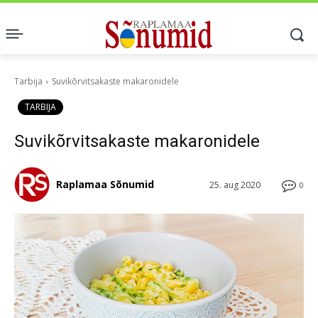
Tarbija
Suvikõrvitsakaste makaronidele
TARBIJA
Suvikõrvitsakaste makaronidele
Raplamaa Sõnumid
25. aug 2020
0