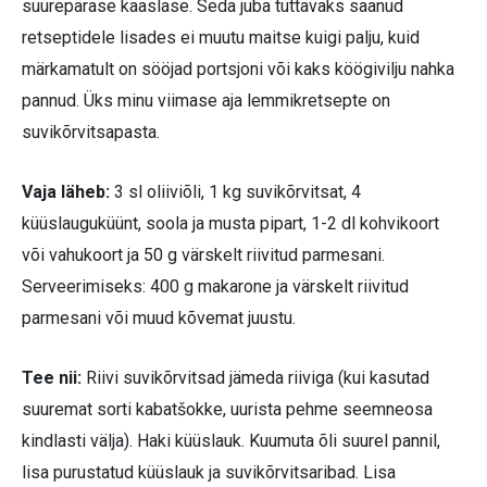
suurepärase kaaslase. Seda juba tuttavaks saanud
retseptidele lisades ei muutu maitse kuigi palju, kuid
märkamatult on sööjad portsjoni või kaks köögivilju nahka
pannud. Üks minu viimase aja lemmikretsepte on
suvikõrvitsapasta.
Vaja läheb:
3 sl oliiviõli, 1 kg suvikõrvitsat, 4
küüslauguküünt, soola ja musta pipart, 1-2 dl kohvikoort
või vahukoort ja 50 g värskelt riivitud parmesani.
Serveerimiseks: 400 g makarone ja värskelt riivitud
parmesani või muud kõvemat juustu.
Tee nii:
Riivi suvikõrvitsad jämeda riiviga (kui kasutad
suuremat sorti kabatšokke, uurista pehme seemneosa
kindlasti välja). Haki küüslauk. Kuumuta õli suurel pannil,
lisa purustatud küüslauk ja suvikõrvitsaribad. Lisa