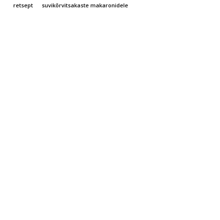
retsept
suvikõrvitsakaste makaronidele