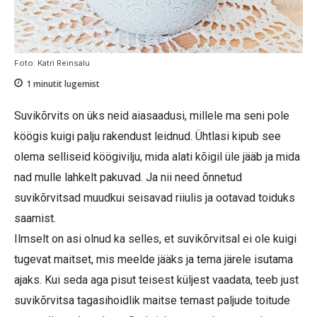
Foto: Katri Reinsalu
1
minutit lugemist
Suvikõrvits on üks neid aiasaadusi, millele ma seni pole
köögis kuigi palju rakendust leidnud. Ühtlasi kipub see
olema selliseid köögivilju, mida alati kõigil üle jääb ja mida
nad mulle lahkelt pakuvad. Ja nii need õnnetud
suvikõrvitsad muudkui seisavad riiulis ja ootavad toiduks
saamist.
Ilmselt on asi olnud ka selles, et suvikõrvitsal ei ole kuigi
tugevat maitset, mis meelde jääks ja tema järele isutama
ajaks. Kui seda aga pisut teisest küljest vaadata, teeb just
suvikõrvitsa tagasihoidlik maitse temast paljude toitude