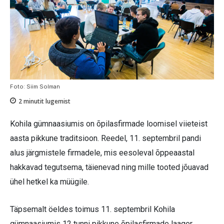
Foto: Siim Solman
2
minutit lugemist
Kohila gümnaasiumis on õpilasfirmade loomisel viieteist
aasta pikkune traditsioon. Reedel, 11. septembril pandi
alus järgmistele firmadele, mis eesoleval õppeaastal
hakkavad tegutsema, täienevad ning mille tooted jõuavad
ühel hetkel ka müügile.
Täpsemalt öeldes toimus 11. septembril Kohila
gümnaasiumis 12 tunni pikkune õpilasfirmade laager.