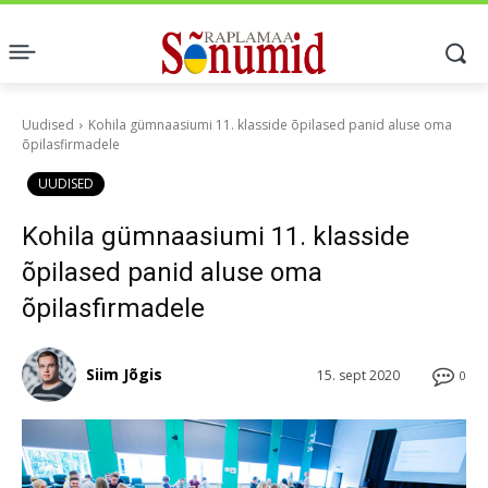
Uudised
Kohila gümnaasiumi 11. klasside õpilased panid aluse oma
õpilasfirmadele
UUDISED
Kohila gümnaasiumi 11. klasside
õpilased panid aluse oma
õpilasfirmadele
Siim Jõgis
15. sept 2020
0