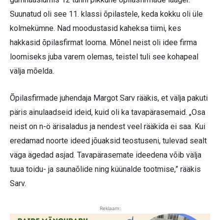
Suunatud oli see 11. klassi õpilastele, keda kokku oli üle
kolmekümne. Nad moodustasid kaheksa tiimi, kes
hakkasid õpilasfirmat looma. Mõnel neist oli idee firma
loomiseks juba varem olemas, teistel tuli see kohapeal
välja mõelda.
Õpilasfirmade juhendaja Margot Sarv rääkis, et välja pakuti
päris ainulaadseid ideid, kuid oli ka tavapärasemaid. „Osa
neist on n-ö ärisaladus ja nendest veel rääkida ei saa. Kui
eredamad noorte ideed jõuaksid teostuseni, tulevad sealt
väga ägedad asjad. Tavapärasemate ideedena võib välja
tuua toidu- ja saunaõlide ning küünalde tootmise,” rääkis
Sarv.
Reklaam: