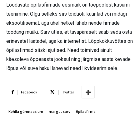
Loodavate õpilasfirmade eesmärk on tõepoolest kasumi
teenimine. Olgu selleks siis toiduõli, küünlad või midagi
eksootilisemat, aga ühel hetkel läheb nende firmade
toodang müüki. Sarv ütles, et tavapäraselt saab seda osta
erinevatel laatadel, aga ka internetist. Lõppkokkuvõttes on
õpilasfirmad siiski ajutised. Need toimivad ainult
käesoleva õppeaasta jooksul ning järgmise aasta kevade
lõpus või suve hakul lähevad need likvideerimisele.
Facebook
Twitter
Kohila gümnaasium
margot sarv
õpilasfirma