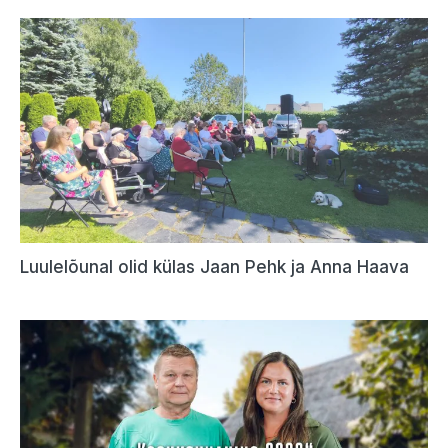
Luulelõunal olid külas Jaan Pehk ja Anna Haava