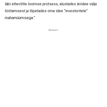
läbi ettevõtte loomise protsess, alustades äriidee välja
töötamisest ja lõpetades oma idee “investoritele”
mahamüümisega.”
Reklaam: