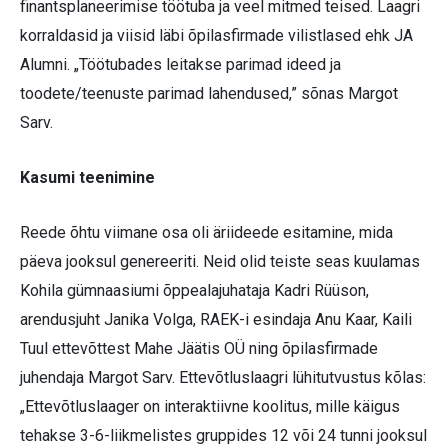
finantsplaneerimise töötuba ja veel mitmed teised. Laagri
korraldasid ja viisid läbi õpilasfirmade vilistlased ehk JA
Alumni. „Töötubades leitakse parimad ideed ja
toodete/teenuste parimad lahendused,” sõnas Margot
Sarv.
Kasumi teenimine
Reede õhtu viimane osa oli äriideede esitamine, mida
päeva jooksul genereeriti. Neid olid teiste seas kuulamas
Kohila gümnaasiumi õppealajuhataja Kadri Rüüson,
arendusjuht Janika Volga, RAEK-i esindaja Anu Kaar, Kaili
Tuul ettevõttest Mahe Jäätis OÜ ning õpilasfirmade
juhendaja Margot Sarv. Ettevõtluslaagri lühitutvustus kõlas:
„Ettevõtluslaager on interaktiivne koolitus, mille käigus
tehakse 3-6-liikmelistes gruppides 12 või 24 tunni jooksul