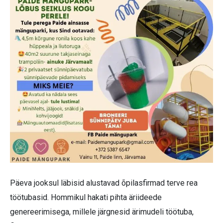
Päeva jooksul läbisid alustavad õpilasfirmad terve rea
töötubasid. Hommikul hakati pihta äriideede
genereerimisega, millele järgnesid ärimudeli töötuba,