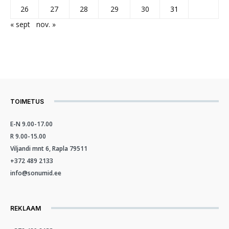
26
27
28
29
30
31
« sept
nov. »
TOIMETUS
E-N 9.00-17.00
R 9.00-15.00
Viljandi mnt 6, Rapla 79511
+372 489 2133
info@sonumid.ee
REKLAAM