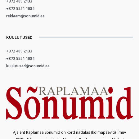
+372 489 2133
+372 5551 1084
reklaam@sonumid.ee
KUULUTUSED
+372 489 2133
+372 5551 1084
kuulutused@sonumid.ee
Ajaleht Raplamaa Sõnumid on kord nädalas (kolmapäeviti) ilmuv