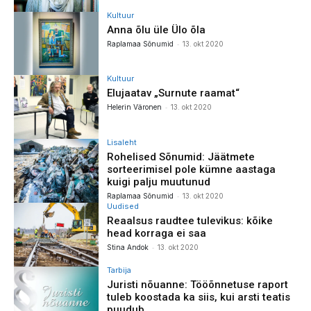
Kultuur
Anna õlu üle Ülo õla
-
Raplamaa Sõnumid
13. okt 2020
Kultuur
Elujaatav „Surnute raamat“
-
Helerin Väronen
13. okt 2020
Lisaleht
Rohelised Sõnumid: Jäätmete
sorteerimisel pole kümne aastaga
kuigi palju muutunud
-
Raplamaa Sõnumid
13. okt 2020
Uudised
Reaalsus raudtee tulevikus: kõike
head korraga ei saa
-
Stina Andok
13. okt 2020
Tarbija
Juristi nõuanne: Tööõnnetuse raport
tuleb koostada ka siis, kui arsti teatis
puudub