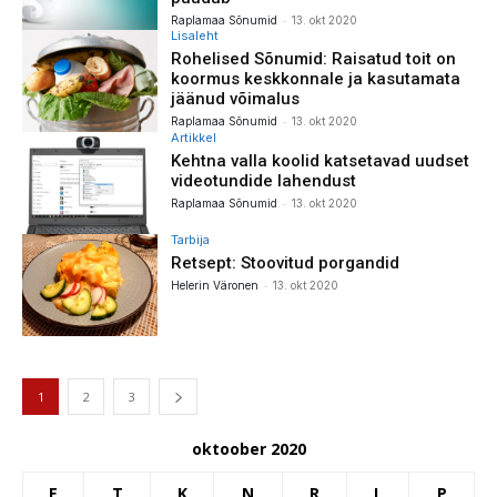
-
Raplamaa Sõnumid
13. okt 2020
Lisaleht
Rohelised Sõnumid: Raisatud toit on
koormus keskkonnale ja kasutamata
jäänud võimalus
-
Raplamaa Sõnumid
13. okt 2020
Artikkel
Kehtna valla koolid katsetavad uudset
videotundide lahendust
-
Raplamaa Sõnumid
13. okt 2020
Tarbija
Retsept: Stoovitud porgandid
-
Helerin Väronen
13. okt 2020
1
2
3
oktoober 2020
E
T
K
N
R
L
P