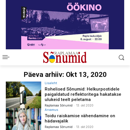
Päeva arhiiv: Okt 13, 2020
Lisaleht
Rohelised Sõnumid: Helkurpostidele
paigaldatud reflektoritega hakatakse
ulukeid teelt peletama
-
Raplamaa Sõnumid
13. okt 2020
Arvamus
Toidu raiskamise vähendamine on
hädavajalik
-
Raplamaa Sõnumid
13. okt 2020