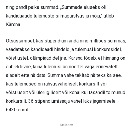
ning pandi paika summad. „Summade aluseks oli
kandidaatide tulemuste silmapaistvus ja mõju,” ütleb
Kärsna.
Otsustamisel, kas stipendium anda ning millises summas,
vaadatakse kandidaadi hindeid ja tulemusi konkurssidel,
võistlustel, olümpiaadidel jne. Kärsna tõdeb, et hinnang on
subjektiivne, kuna tulemusi on noortel väga erinevatelt
aladelt ette näidata. Summa vahe tekitab näiteks ka see,
kas tulemused on rahvusvaheliselt konkursilt või
võistluselt või üleriigiliselt või kohalikul tasandil toimunud
konkursilt. 36 stipendiumisaaja vahel läks jagamisele
6430 eurot.
Reklaam: