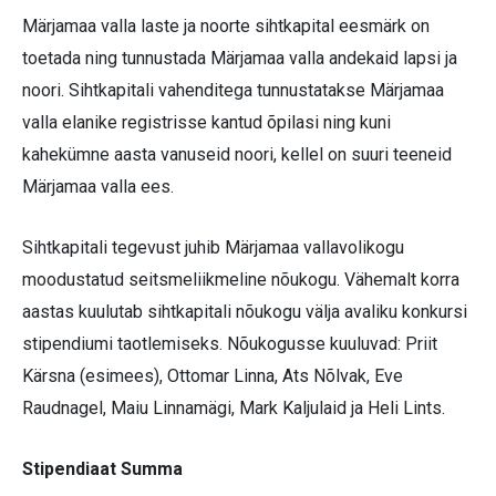
Märjamaa valla laste ja noorte sihtkapital eesmärk on
toetada ning tunnustada Märjamaa valla andekaid lapsi ja
noori. Sihtkapitali vahenditega tunnustatakse Märjamaa
valla elanike registrisse kantud õpilasi ning kuni
kahekümne aasta vanuseid noori, kellel on suuri teeneid
Märjamaa valla ees.
Sihtkapitali tegevust juhib Märjamaa vallavolikogu
moodustatud seitsmeliikmeline nõukogu. Vähemalt korra
aastas kuulutab sihtkapitali nõukogu välja avaliku konkursi
stipendiumi taotlemiseks. Nõukogusse kuuluvad: Priit
Kärsna (esimees), Ottomar Linna, Ats Nõlvak, Eve
Raudnagel, Maiu Linnamägi, Mark Kaljulaid ja Heli Lints.
Stipendiaat Summa