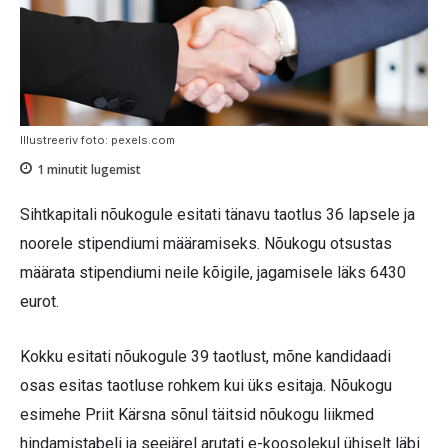
Illustreeriv foto: pexels.com
1
minutit lugemist
Sihtkapitali nõukogule esitati tänavu taotlus 36 lapsele ja
noorele stipendiumi määramiseks. Nõukogu otsustas
määrata stipendiumi neile kõigile, jagamisele läks 6430
eurot.
Kokku esitati nõukogule 39 taotlust, mõne kandidaadi
osas esitas taotluse rohkem kui üks esitaja. Nõukogu
esimehe Priit Kärsna sõnul täitsid nõukogu liikmed
hindamistabeli ja seejärel arutati e-koosolekul ühiselt läbi