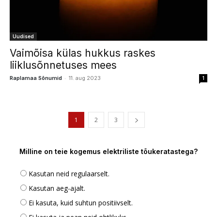
Uudised
Vaimõisa külas hukkus raskes
liiklusõnnetuses mees
-
Raplamaa Sõnumid
11. aug 2023
1
1
2
3
Milline on teie kogemus elektriliste tõukeratastega?
Kasutan neid regulaarselt.
Kasutan aeg-ajalt.
Ei kasuta, kuid suhtun positiivselt.