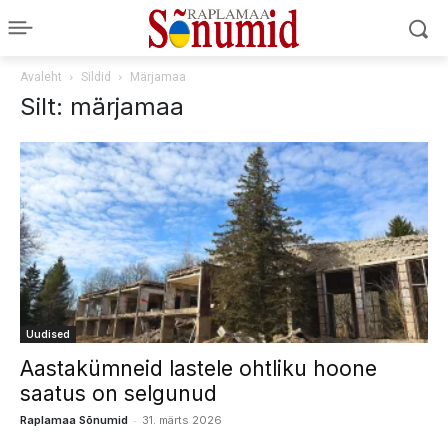
Avaleht
Sildid
Märjamaa
Silt: märjamaa
Uudised
Aastakümneid lastele ohtliku hoone
saatus on selgunud
-
Raplamaa Sõnumid
31. märts 2026