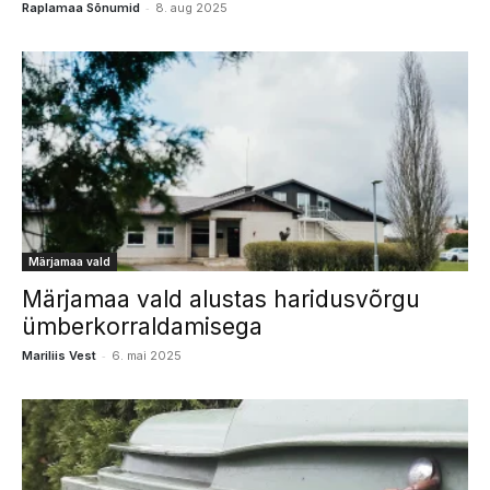
-
Raplamaa Sõnumid
8. aug 2025
Märjamaa vald
Märjamaa vald alustas haridusvõrgu
ümberkorraldamisega
-
Mariliis Vest
6. mai 2025