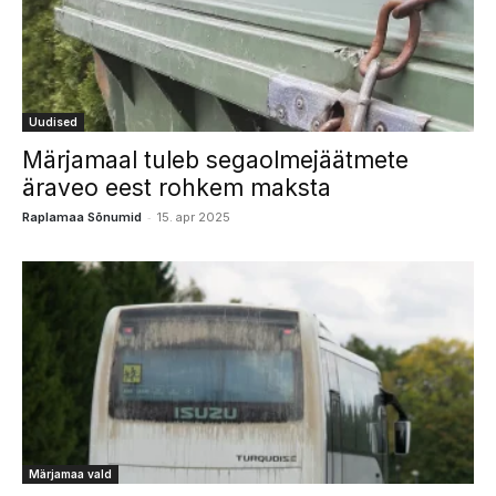
Uudised
Märjamaal tuleb segaolmejäätmete
äraveo eest rohkem maksta
-
Raplamaa Sõnumid
15. apr 2025
Märjamaa vald