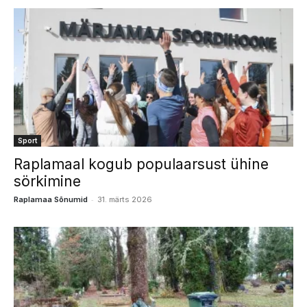
Sport
Raplamaal kogub populaarsust ühine
sörkimine
-
Raplamaa Sõnumid
31. märts 2026