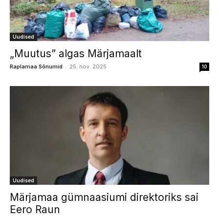
Uudised
„Muutus” algas Märjamaalt
-
Raplamaa Sõnumid
25. nov. 2025
10
Uudised
Märjamaa gümnaasiumi direktoriks sai
Eero Raun