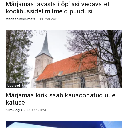
Märjamaal avastati õpilasi vedavatel
koolibussidel mitmeid puudusi
-
Marleen Murumets
14. mai 2024
Uudised
Märjamaa kirik saab kauaoodatud uue
katuse
-
Siim Jõgis
23. apr 2024