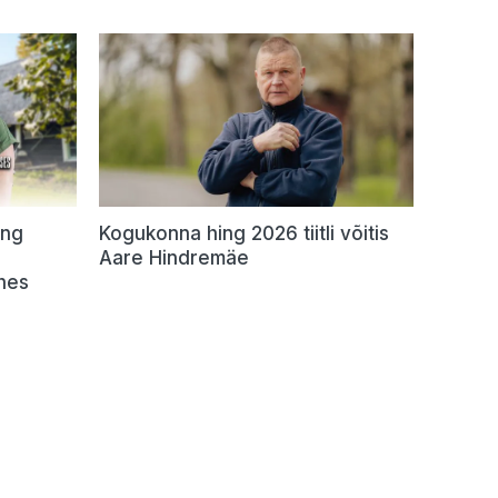
ing
Kogukonna hing 2026 tiitli võitis
Aare Hindremäe
hes