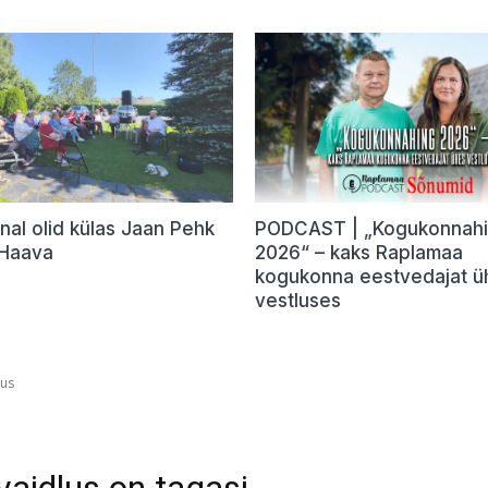
nal olid külas Jaan Pehk
PODCAST | „Kogukonnah
 Haava
2026“ – kaks Raplamaa
kogukonna eestvedajat ü
vestluses