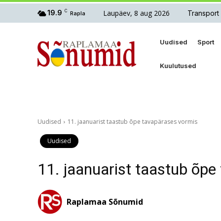
Laupäev, 8 aug 2026
19.9
C
Transport
Rapla
Uudised
Sport
Kuulutused
Uudised
11. jaanuarist taastub õpe tavapärases vormis
Uudised
11. jaanuarist taastub õpe
Raplamaa Sõnumid