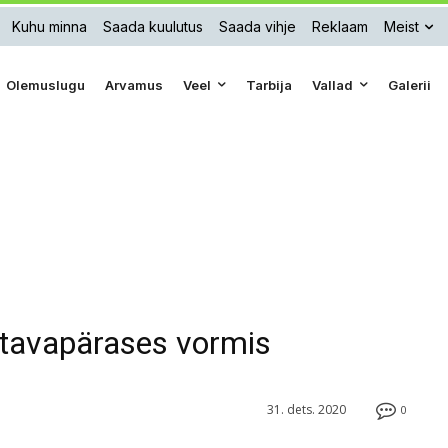
Kuhu minna
Saada kuulutus
Saada vihje
Reklaam
Meist
Olemuslugu
Arvamus
Veel
Tarbija
Vallad
Galerii
 tavapärases vormis
31. dets. 2020
0