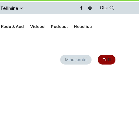
Otsi
Tellimine
Kodu & Aed
Videod
Podcast
Head isu
Minu konto
Telli