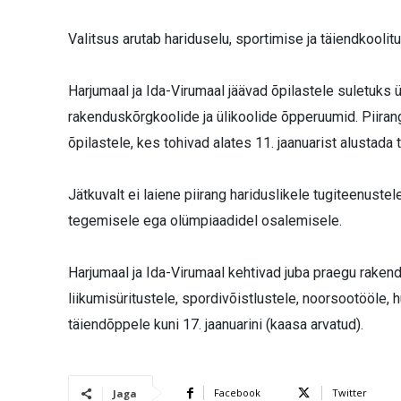
Valitsus arutab hariduselu, sportimise ja täiendkoolitu
Harjumaal ja Ida-Virumaal jäävad õpilastele suletuks
rakenduskõrgkoolide ja ülikoolide õpperuumid. Piirangut
õpilastele, kes tohivad alates 11. jaanuarist alustada
Jätkuvalt ei laiene piirang hariduslikele tugiteenustel
tegemisele ega olümpiaadidel osalemisele.
Harjumaal ja Ida-Virumaal kehtivad juba praegu rakend
liikumisüritustele, spordivõistlustele, noorsootööle, 
täiendõppele kuni 17. jaanuarini (kaasa arvatud).
Facebook
Twitter
Jaga