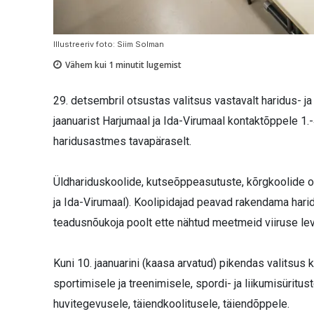
Illustreeriv foto: Siim Solman
Vähem kui 1
minutit lugemist
29. detsembril otsustas valitsus vastavalt haridus- j
jaanuarist Harjumaal ja Ida-Virumaal kontaktõppele 1.-4
haridusastmes tavapäraselt.
Üldhariduskoolide, kutseõppeasutuste, kõrgkoolide os
ja Ida-Virumaal). Koolipidajad peavad rakendama harid
teadusnõukoja poolt ette nähtud meetmeid viiruse le
Kuni 10. jaanuarini (kaasa arvatud) pikendas valitsus
sportimisele ja treenimisele, spordi- ja liikumisüritus
huvitegevusele, täiendkoolitusele, täiendõppele.