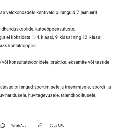
se valdkondadele kehtivaid piiranguid 7. jaanuaril.
 üldhariduskoolide, kutseõppeasutuste,
 ei kohaldata 1.-4. klassi, 9. klassi ning 12. klassi
 taas kontaktõppes.
e või konsultatsioonidele; praktika, eksamite või testide
atavad piirangud sportimisele ja treenimisele, spordi- ja
huviharidusele, huvitegevusele, täiendkoolitusele,
WhatsApp
Copy URL