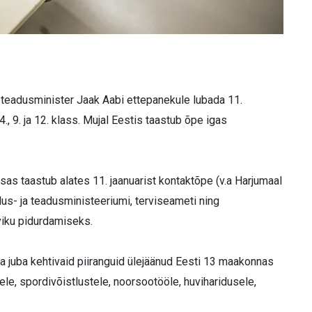
a teadusminister Jaak Aabi ettepanekule lubada 11.
., 9. ja 12. klass. Mujal Eestis taastub õpe igas
as taastub alates 11. jaanuarist kontaktõpe (v.a Harjumaal
us- ja teadusministeeriumi, terviseameti ning
viku pidurdamiseks.
 ka juba kehtivaid piiranguid ülejäänud Eesti 13 maakonnas
tele, spordivõistlustele, noorsootööle, huviharidusele,