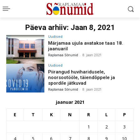
Päeva arhiiv: Jaan 8, 2021
Uudised
Märjamaa ujula avatakse taas 18.
jaanuaril
-
Raplamaa Sõnumid
8. jaan 2021
Uudised
Piirangud huviharidusele,
noorsootööle, täiendõppele ja
spordile jätkuvad
-
Raplamaa Sõnumid
8. jaan 2021
jaanuar 2021
E
T
K
N
R
L
P
1
2
3
4
5
6
7
8
9
10