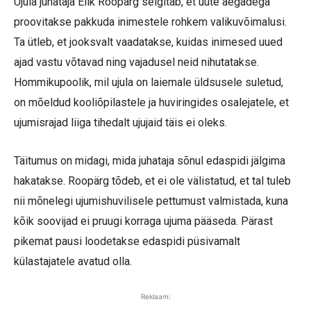
Ujula juhataja Elik Roopärg selgitab, et uute aegadega
proovitakse pakkuda inimestele rohkem valikuvõimalusi.
Ta ütleb, et jooksvalt vaadatakse, kuidas inimesed uued
ajad vastu võtavad ning vajadusel neid nihutatakse.
Hommikupoolik, mil ujula on laiemale üldsusele suletud,
on mõeldud kooliõpilastele ja huviringides osalejatele, et
ujumisrajad liiga tihedalt ujujaid täis ei oleks.
Täitumus on midagi, mida juhataja sõnul edaspidi jälgima
hakatakse. Roopärg tõdeb, et ei ole välistatud, et tal tuleb
nii mõnelegi ujumishuvilisele pettumust valmistada, kuna
kõik soovijad ei pruugi korraga ujuma pääseda. Pärast
pikemat pausi loodetakse edaspidi püsivamalt
külastajatele avatud olla.
Reklaam: