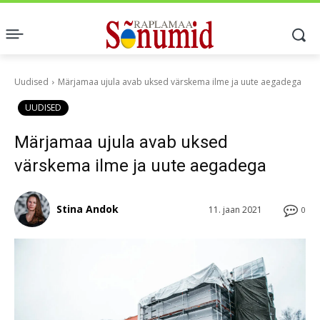
Uudised
Märjamaa ujula avab uksed värskema ilme ja uute aegadega
UUDISED
Märjamaa ujula avab uksed
värskema ilme ja uute aegadega
Stina Andok
11. jaan 2021
0