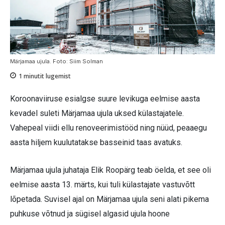
Märjamaa ujula. Foto: Siim Solman
1
minutit lugemist
Koroonaviiruse esialgse suure levikuga eelmise aasta
kevadel suleti Märjamaa ujula uksed külastajatele.
Vahepeal viidi ellu renoveerimistööd ning nüüd, peaaegu
aasta hiljem kuulutatakse basseinid taas avatuks.
Märjamaa ujula juhataja Elik Roopärg teab öelda, et see oli
eelmise aasta 13. märts, kui tuli külastajate vastuvõtt
lõpetada. Suvisel ajal on Märjamaa ujula seni alati pikema
puhkuse võtnud ja sügisel algasid ujula hoone