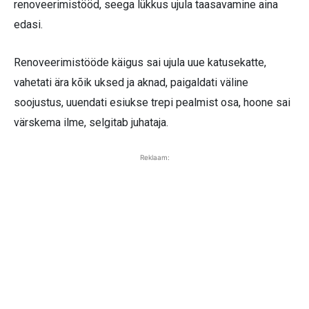
renoveerimistööd, seega lükkus ujula taasavamine aina
edasi.
Renoveerimistööde käigus sai ujula uue katusekatte,
vahetati ära kõik uksed ja aknad, paigaldati väline
soojustus, uuendati esiukse trepi pealmist osa, hoone sai
värskema ilme, selgitab juhataja.
Reklaam: