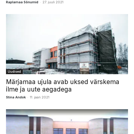
-
Raplamaa Sõnumid
27. juuli 2021
Uudised
Märjamaa ujula avab uksed värskema
ilme ja uute aegadega
-
Stina Andok
11. jaan 2021