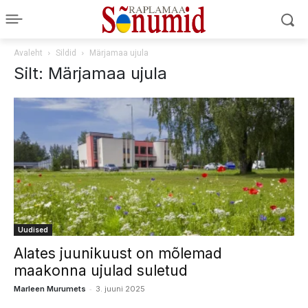
Avaleht
Sildid
Märjamaa ujula
Silt: Märjamaa ujula
Uudised
Alates juunikuust on mõlemad
maakonna ujulad suletud
-
Marleen Murumets
3. juuni 2025