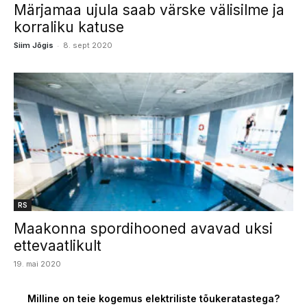
Märjamaa ujula saab värske välisilme ja
korraliku katuse
-
Siim Jõgis
8. sept 2020
RS
Maakonna spordihooned avavad uksi
ettevaatlikult
19. mai 2020
Milline on teie kogemus elektriliste tõukeratastega?