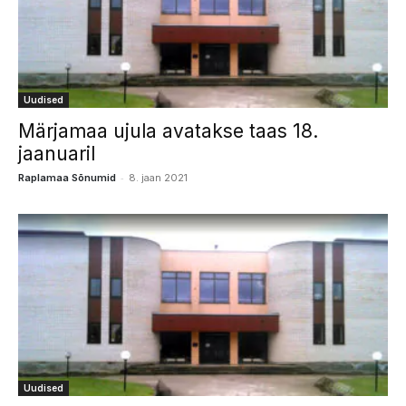
Uudised
Märjamaa ujula avatakse taas 18.
jaanuaril
-
Raplamaa Sõnumid
8. jaan 2021
Uudised