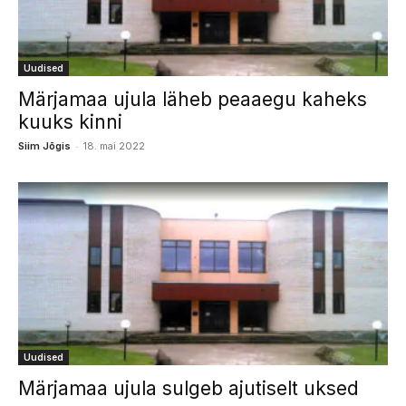
Uudised
Märjamaa ujula läheb peaaegu kaheks
kuuks kinni
-
Siim Jõgis
18. mai 2022
Uudised
Märjamaa ujula sulgeb ajutiselt uksed