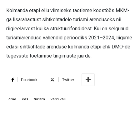
Kolmanda etapi ellu viimiseks taotleme koostöös MKM-
ga lisarahastust sihtkohtadele turismi arenduseks nii
riigieelarvest kui ka struktuurifondidest. Kui on selgunud
turismiarenduse vahendid perioodiks 2021–2024, liigume
edasi sihtkohtade arenduse kolmanda etapi ehk DMO-de
tegevuste toetamise tingimuste juurde.
Facebook
Twitter
dmo
eas
turism
varri väli