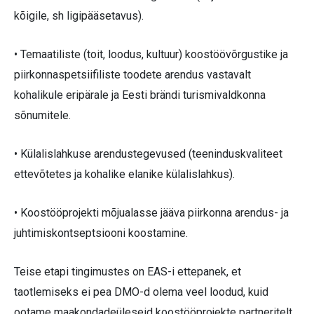
kõigile, sh ligipääsetavus).
• Temaatiliste (toit, loodus, kultuur) koostöövõrgustike ja
piirkonnaspetsiifiliste toodete arendus vastavalt
kohalikule eripärale ja Eesti brändi turismivaldkonna
sõnumitele.
• Külalislahkuse arendustegevused (teeninduskvaliteet
ettevõtetes ja kohalike elanike külalislahkus).
• Koostööprojekti mõjualasse jääva piirkonna arendus- ja
juhtimiskontseptsiooni koostamine.
Teise etapi tingimustes on EAS-i ettepanek, et
taotlemiseks ei pea DMO-d olema veel loodud, kuid
ootame maakondadeüleseid koostööprojekte partneritelt,