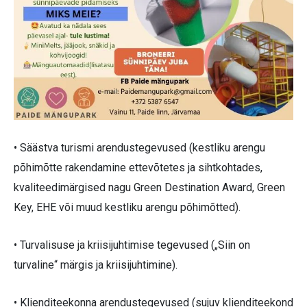
• Säästva turismi arendustegevused (kestliku arengu
põhimõtte rakendamine ettevõtetes ja sihtkohtades,
kvaliteedimärgised nagu Green Destination Award, Green
Key, EHE või muud kestliku arengu põhimõtted).
• Turvalisuse ja kriisijuhtimise tegevused („Siin on
turvaline“ märgis ja kriisijuhtimine).
• Klienditeekonna arendustegevused (sujuv klienditeekond