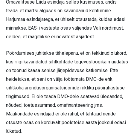
Omavalitsuse Liidu esindaja selles küsimuses, andis
teada, et märtsi alguses on kavandanud kohtumine
Harjumaa esindajatega, et ühiselt otsustada, kuidas edasi
minnakse. EAS-i vastuste osas väljendas Väli nördimust,
öeldes, et räägitakse erinevatest asjadest.
Pöördumises juhitakse tähelepanu, et on tekkinud olukord,
kus riigi kavandatud sihtkohtade tegevusloogika muudatus
on toonud kaasa senise järjepidevuse katkemise. Ette
heidetakse, et seni on välja töötamata DMO-de ehk
sihtkoha arendusorganisatsioonide riikliku püsirahastuse
tingimused. Ei ole teada DMO-dele seatavad ülesanded,
nõuded, toetussummad, omafinantseering jms.
Maakondade esindajad ei ole rahul, et tähtajad nende
otsuste osas on korduvalt pooleteise aasta jooksul edasi
lükatud.