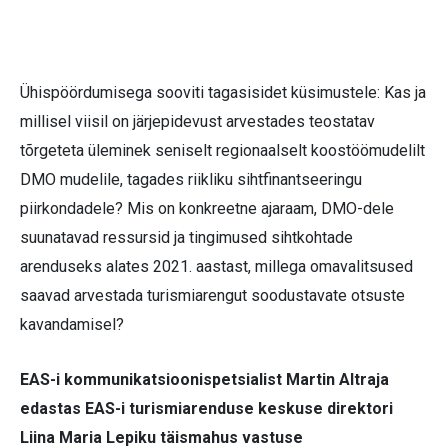
Ühispöördumisega sooviti tagasisidet küsimustele: Kas ja
millisel viisil on järjepidevust arvestades teostatav
tõrgeteta üleminek seniselt regionaalselt koostöömudelilt
DMO mudelile, tagades riikliku sihtfinantseeringu
piirkondadele? Mis on konkreetne ajaraam, DMO-dele
suunatavad ressursid ja tingimused sihtkohtade
arenduseks alates 2021. aastast, millega omavalitsused
saavad arvestada turismiarengut soodustavate otsuste
kavandamisel?
EAS-i kommunikatsioonispetsialist Martin Altraja
edastas EAS-i turismiarenduse keskuse direktori
Liina Maria Lepiku täismahus vastuse