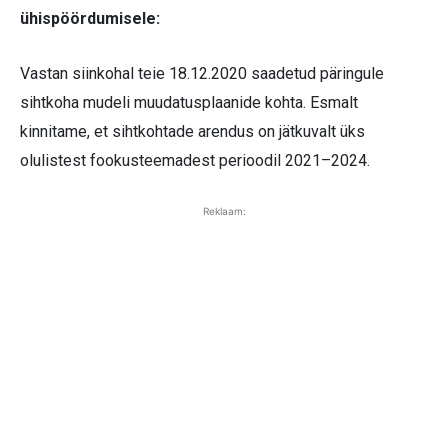
ühispöördumisele:
Vastan siinkohal teie 18.12.2020 saadetud päringule
sihtkoha mudeli muudatusplaanide kohta. Esmalt
kinnitame, et sihtkohtade arendus on jätkuvalt üks
olulistest fookusteemadest perioodil 2021–2024.
Reklaam: