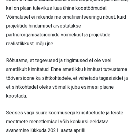
kel on plaan tulevikus luua ühine koostöömudel.
Võimalusel ei rakenda me omafinantseeringu nõuet, kuid
projektide hindamisel arvestatakse
partnerorganisatsioonide võimekust ja projektide
realistlikkust, mõju jne.
Rõhutame, et tegevused ja tingimused ei ole veel
ametlikult kinnitatud. Enne ametlikku kinnitust tutvustame
tööversioone ka sihtkohtadele, et vahetada tagasisidet ja
et sihtkohtadel oleks võimalik juba esimesi plaane
koostada.
Seoses väga suure koormusega kriisitoetuste ja teiste
meetmete menetlemisel võib konkursi eeldatav
avanemine lükkuda 2021. aasta aprilli.