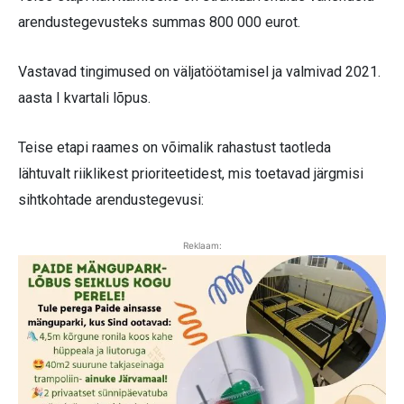
arendustegevusteks summas 800 000 eurot.
Vastavad tingimused on väljatöötamisel ja valmivad 2021.
aasta I kvartali lõpus.
Teise etapi raames on võimalik rahastust taotleda
lähtuvalt riiklikest prioriteetidest, mis toetavad järgmisi
sihtkohtade arendustegevusi:
Reklaam: