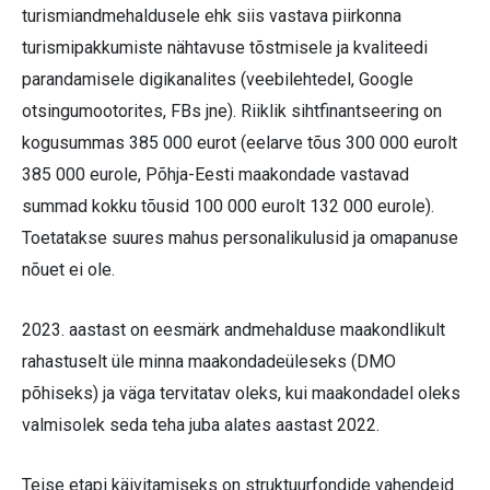
turismiandmehaldusele ehk siis vastava piirkonna
turismipakkumiste nähtavuse tõstmisele ja kvaliteedi
parandamisele digikanalites (veebilehtedel, Google
otsingumootorites, FBs jne). Riiklik sihtfinantseering on
kogusummas 385 000 eurot (eelarve tõus 300 000 eurolt
385 000 eurole, Põhja-Eesti maakondade vastavad
summad kokku tõusid 100 000 eurolt 132 000 eurole).
Toetatakse suures mahus personalikulusid ja omapanuse
nõuet ei ole.
2023. aastast on eesmärk andmehalduse maakondlikult
rahastuselt üle minna maakondadeüleseks (DMO
põhiseks) ja väga tervitatav oleks, kui maakondadel oleks
valmisolek seda teha juba alates aastast 2022.
Teise etapi käivitamiseks on struktuurfondide vahendeid