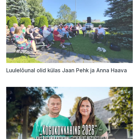
Luulelõunal olid külas Jaan Pehk ja Anna Haava