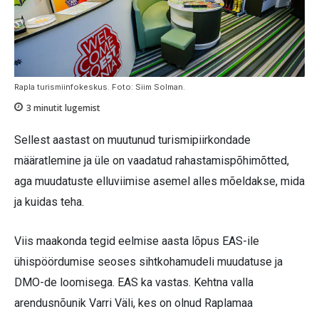
Rapla turismiinfokeskus. Foto: Siim Solman.
3
minutit lugemist
Sellest aastast on muutunud turismipiirkondade
määratlemine ja üle on vaadatud rahastamispõhimõtted,
aga muudatuste elluviimise asemel alles mõeldakse, mida
ja kuidas teha.
Viis maakonda tegid eelmise aasta lõpus EAS-ile
ühispöördumise seoses sihtkohamudeli muudatuse ja
DMO-de loomisega. EAS ka vastas. Kehtna valla
arendusnõunik Varri Väli, kes on olnud Raplamaa