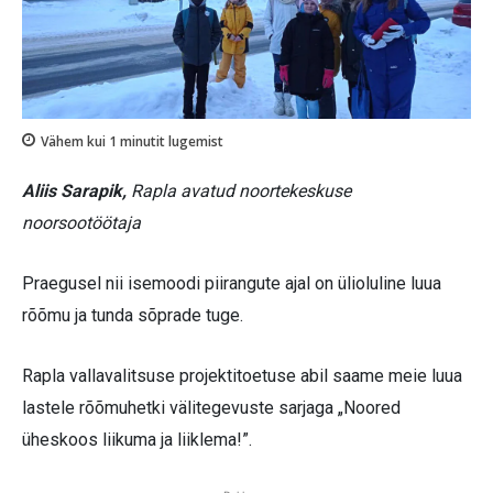
Vähem kui 1
minutit lugemist
Aliis Sarapik,
Rapla avatud noortekeskuse
noorsootöötaja
Praegusel nii isemoodi piirangute ajal on ülioluline luua
rõõmu ja tunda sõprade tuge.
Rapla vallavalitsuse projektitoetuse abil saame meie luua
lastele rõõmuhetki välitegevuste sarjaga „Noored
üheskoos liikuma ja liiklema!”.