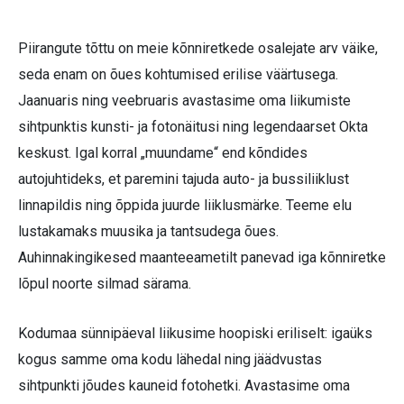
Piirangute tõttu on meie kõnniretkede osalejate arv väike,
seda enam on õues kohtumised erilise väärtusega.
Jaanuaris ning veebruaris avastasime oma liikumiste
sihtpunktis kunsti- ja fotonäitusi ning legendaarset Okta
keskust. Igal korral „muundame“ end kõndides
autojuhtideks, et paremini tajuda auto- ja bussiliiklust
linnapildis ning õppida juurde liiklusmärke. Teeme elu
lustakamaks muusika ja tantsudega õues.
Auhinnakingikesed maanteeametilt panevad iga kõnniretke
lõpul noorte silmad särama.
Kodumaa sünnipäeval liikusime hoopiski eriliselt: igaüks
kogus samme oma kodu lähedal ning jäädvustas
sihtpunkti jõudes kauneid fotohetki. Avastasime oma