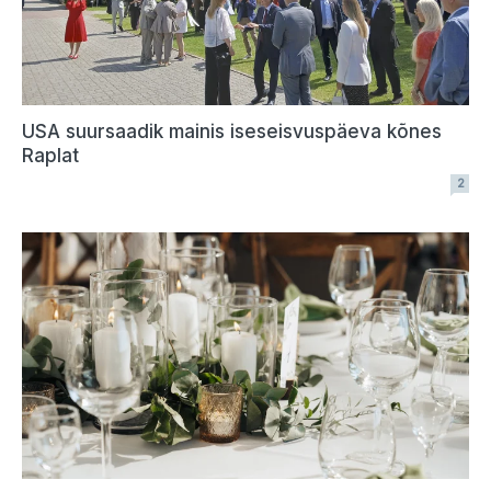
USA suursaadik mainis iseseisvuspäeva kõnes
Raplat
2