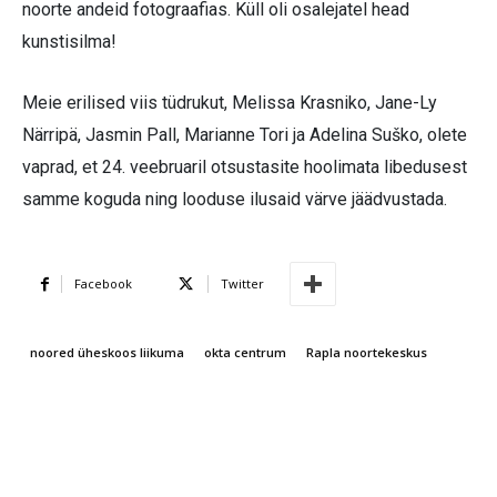
noorte andeid fotograafias. Küll oli osalejatel head
kunstisilma!
Meie erilised viis tüdrukut, Melissa Krasniko, Jane-Ly
Närripä, Jasmin Pall, Marianne Tori ja Adelina Suško, olete
vaprad, et 24. veebruaril otsustasite hoolimata libedusest
samme koguda ning looduse ilusaid värve jäädvustada.
Facebook
Twitter
noored üheskoos liikuma
okta centrum
Rapla noortekeskus