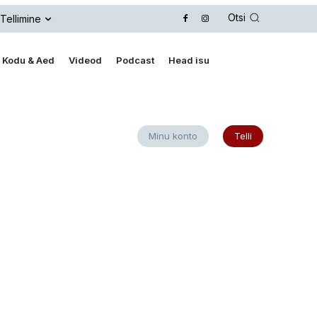
Otsi
Tellimine
Kodu & Aed
Videod
Podcast
Head isu
Minu konto
Telli