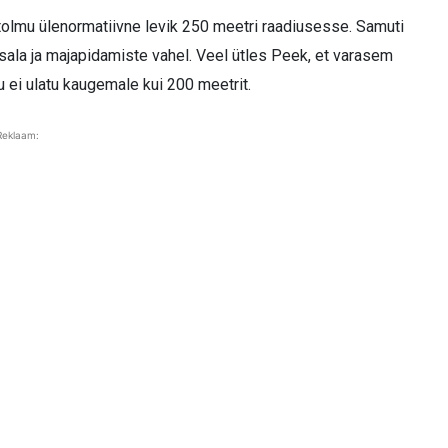
a tolmu ülenormatiivne levik 250 meetri raadiusesse. Samuti
la ja majapidamiste vahel. Veel ütles Peek, et varasem
 ei ulatu kaugemale kui 200 meetrit.
Reklaam: