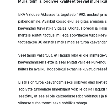
Müra, tolm ja joogivee kvaliteet teevad mureliku
ERA Valduse Aktsiaselts tegutseb 1992. aastast ja n
pakendamine. Avalikul koosolekul selgitas arendaja se
kaevandab turvast ka Vigalas, Orgital, Hõredal ja Ha
märtsis esitati taotlus, millega soovitakse turba k
taotletakse 30 aastaks maksimaalse turba kaevanda
Veel tasub välja tuua, et Hagudi raba ei ole inimtege
kaevandamiseks ette ja seal ehitati välja eelkuivend
näitas ka avalikul koosolekul ekraanile kuvatud reljeef
Lisaks on turba kaevandamiseks sobivad alad loetle
sobivate turbaalade nimekirjast võib leida ka Hagudi 
seetõttu, et see ei ole kaitsealuse raba vääringus ja
viimase turba tootmiseks sobiliku rabaga.