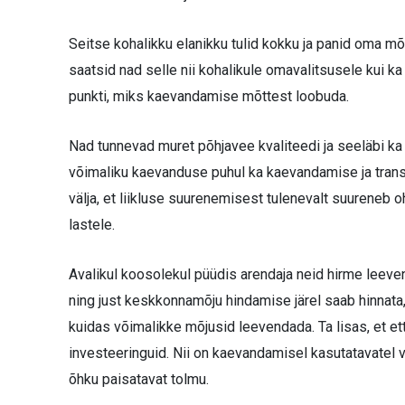
Seitse kohalikku elanikku tulid kokku ja panid oma
saatsid nad selle nii kohalikule omavalitsusele kui
punkti, miks kaevandamise mõttest loobuda.
Nad tunnevad muret põhjavee kvaliteedi ja seeläbi ka
võimaliku kaevanduse puhul ka kaevandamise ja trans
välja, et liikluse suurenemisest tulenevalt suureneb o
lastele.
Avalikul koosolekul püüdis arendaja neid hirme leevend
ning just keskkonnamõju hindamise järel saab hinnat
kuidas võimalikke mõjusid leevendada. Ta lisas, et e
investeeringuid. Nii on kaevandamisel kasutatavatel 
õhku paisatavat tolmu.