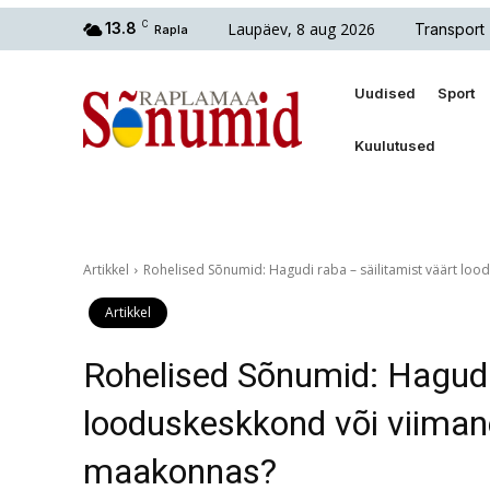
Laupäev, 8 aug 2026
13.8
C
Transport
Rapla
Uudised
Sport
Kuulutused
Artikkel
Rohelised Sõnumid: Hagudi raba – säilitamist väärt lo
Artikkel
Rohelised Sõnumid: Hagudi 
looduskeskkond või viima
maakonnas?