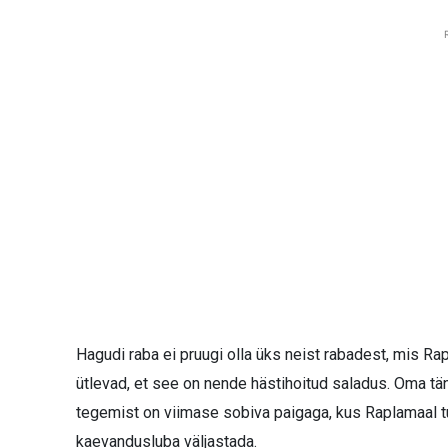
Hagudi raba ei pruugi olla üks neist rabadest, mis 
ütlevad, et see on nende hästihoitud saladus. Oma tän
tegemist on viimase sobiva paigaga, kus Raplamaal tu
kaevandusluba väljastada.