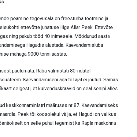
ks
ende peamine tegevusala on freesturba tootmine ja
isukohti ettevõtte juhatuse liige Allar Peek. Ettevõte
lingas ning pakub tööd 40 inimesele. Möödunud aasta
aevandamisega Hagudis alustada. Kaevandamisluba
mise mahuga 9000 tonni aastas.
vusest puutumata. Raba valmistati 80-ndatel
ussüsteem. Kaevandamiseni aga tol ajal ei jõutud. Samas
ikaart selgesti, et kuivenduskraavid on seal senini alles.
tud keskkonnaministri määruses nr 87. Kaevandamiseks
maardla. Peek tõi koosolekul välja, et Hagudi on valikus
 tõenäoliselt on selle puhul tegemist ka Rapla maakonna