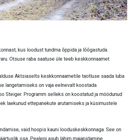
konnast, kus loodust tundma õppida ja lõõgastuda.
varu. Otsuse raba saatuse üle teeb keskkonnaamet.
lduse Aktsiaselts keskkonnaametile taotluse saada luba
se langetamiseks on vaja eelnevalt koostada
oo Steiger. Programm selleks on koostatud ja möödunud
lek laekunud ettepanekute arutamiseks ja küsimustele
vandamise, vaid hoopis kauni looduskeskkonnaga. See on
äärtuslik osa. Pealegi asub lähim majapidamine