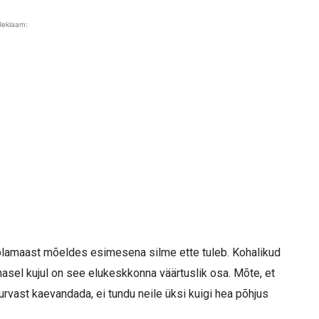
Reklaam:
Raplamaast mõeldes esimesena silme ette tuleb. Kohalikud
asel kujul on see elukeskkonna väärtuslik osa. Mõte, et
rvast kaevandada, ei tundu neile üksi kuigi hea põhjus