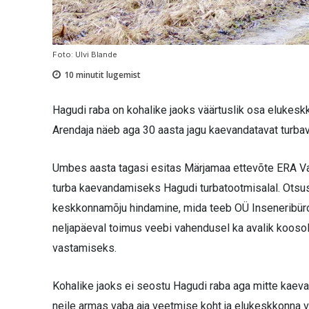
Foto: Ulvi Blande
10
minutit lugemist
Hagudi raba on kohalike jaoks väärtuslik osa elukesk
Arendaja näeb aga 30 aasta jagu kaevandatavat turba
Umbes aasta tagasi esitas Märjamaa ettevõte ERA Va
turba kaevandamiseks Hagudi turbatootmisalal. Otsu
keskkonnamõju hindamine, mida teeb OÜ Inseneribür
neljapäeval toimus veebi vahendusel ka avalik kooso
vastamiseks.
Kohalike jaoks ei seostu Hagudi raba aga mitte kae
neile armas vaba aja veetmise koht ja elukeskkonna v