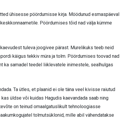
 mõtted ühisesse pöördumisse kirja. Möödunud esmaspäeval
 ka keskkonnaametile. Pöördumises tõid nad välja kümme
 kaevudest tuleva joogivee pärast. Murelikuks teeb neid
pordi käigus tekkiv müra ja tolm. Pöördumises toovad nad
ht ka samadel teedel liiklevatele inimestele, sealhulgas
ada. Ta ütles, et plaanid ei ole täna veel kivisse raiutud
a, kas üldse või kuidas Hagudis kaevandada saab ning
ttevõte on teinud omaalgatuslikult tehnoloogiasse
vaakumkogujatel tolmutsüklonid, mille abil vähendatakse