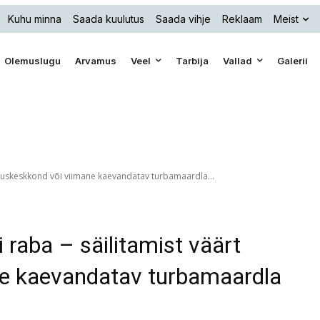
Kuhu minna
Saada kuulutus
Saada vihje
Reklaam
Meist
Olemuslugu
Arvamus
Veel
Tarbija
Vallad
Galerii
oduskeskkond või viimane kaevandatav turbamaardla...
raba – säilitamist väärt
ne kaevandatav turbamaardla