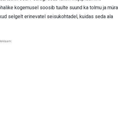
halike kogemusel soosib tuulte suund ka tolmu ja müra
kud selgelt erinevatel seisukohtadel, kuidas seda ala
Reklaam: