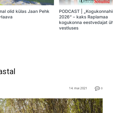
nal olid külas Jaan Pehk
PODCAST | „Kogukonnahi
 Haava
2026“ – kaks Raplamaa
kogukonna eestvedajat ü
vestluses