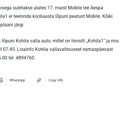
misega suletakse alates 17. maist Mobile tee Aespa
hila1 ei teeninda kooliaasta lõpuni peatust Mobile. Kõiki
plaani järgi.
õpuni Kohila valla auto, millel on liinisilt „Kohila1″ ja mis
l 07.45. Lisainfo Kohila vallavalitsusest esmaspäevast
5.00 tel. 4894760.
WhatsApp
Copy URL