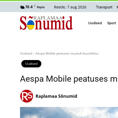
Reede, 7 aug 2026
19.4
C
Transport
Rapla
Uudised
Sport
Uudised
Aespa Mobile peatuses muutub bussiliiklus
Uudised
Aespa Mobile peatuses mu
Raplamaa Sõnumid