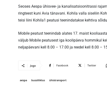
Seoses Aespa ühisvee- ja kanalisatsioonitrassi raja
ringteest kuni Avia tänavani. Kohila valla siseliin Ko
teisi liini Kohila1 peatusi teenindatakse kehtiva sõidu
Mobile peatust teenindab alates 17. maist kooliaasta l
väljub Mobile peatusest iga koolipäeva hommikul kel
neljapäevani kell 8.00 – 17.00 ja reedel kell 8.00 – 1
Facebook
Twitter
Jaga
aespa
bussiliiklus
ühistransport