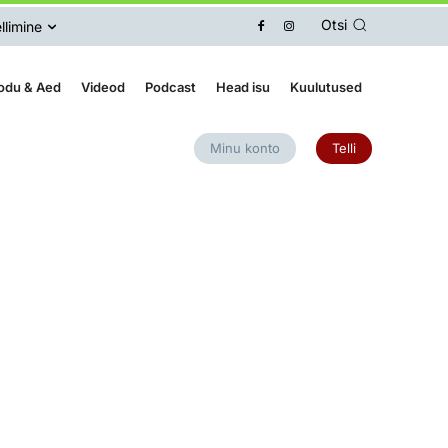
Otsi
llimine
odu & Aed
Videod
Podcast
Head isu
Kuulutused
Minu konto
Telli