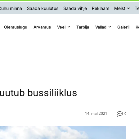
Kuhu minna
Saada kuulutus
Saada vihje
Reklaam
Meist
Te
Olemuslugu
Arvamus
Veel
Tarbija
Vallad
Galerii
K
utub bussiliiklus
14. mai 2021
0