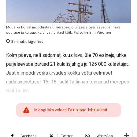
Muusika kõrval moodustasid merepeo olulisema osa laevad, erineva
suuruse ja kujuga, kuid igati uhked kõik. Foto: Helerin Väronen
3
minutit lugemist
Kolm päeva, neli sadamat, kuus lava, üle 70 esineja, uhke
purjelaevade paraad 21 külalisjahiga ja 125 000 külastajat.
Just niimoodi võiks arvudes kokku võtta eelmisel
nädalavahetusel, 16.-18. juulil Tallinnas toimunud merepeo
Sail Tallinn.
Midagi läks valesti. Palun laadi leht uuesti.
Facebook
Twitter
WhatsApp