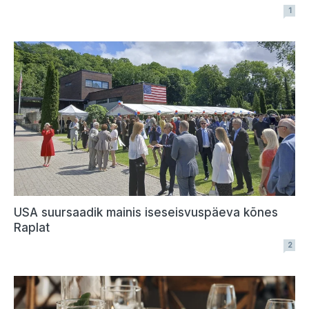
1
USA suursaadik mainis iseseisvuspäeva kõnes
Raplat
2