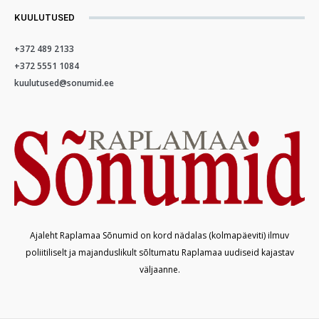
KUULUTUSED
+372 489 2133
+372 5551 1084
kuulutused@sonumid.ee
Ajaleht Raplamaa Sõnumid on kord nädalas (kolmapäeviti) ilmuv
poliitiliselt ja majanduslikult sõltumatu Raplamaa uudiseid kajastav
väljaanne.