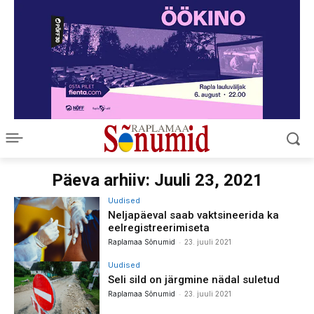
Päeva arhiiv: Juuli 23, 2021
Uudised
Neljapäeval saab vaktsineerida ka
eelregistreerimiseta
-
Raplamaa Sõnumid
23. juuli 2021
Uudised
Seli sild on järgmine nädal suletud
-
Raplamaa Sõnumid
23. juuli 2021