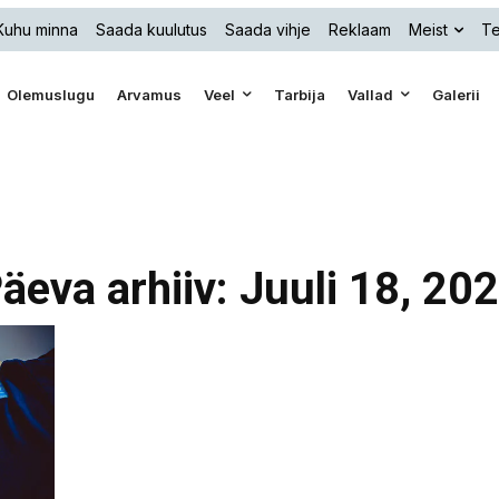
Kuhu minna
Saada kuulutus
Saada vihje
Reklaam
Meist
Te
Olemuslugu
Arvamus
Veel
Tarbija
Vallad
Galerii
äeva arhiiv: Juuli 18, 20