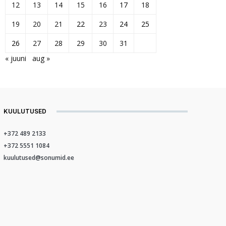
12
13
14
15
16
17
18
19
20
21
22
23
24
25
26
27
28
29
30
31
« juuni
aug »
KUULUTUSED
+372 489 2133
+372 5551 1084
kuulutused@sonumid.ee