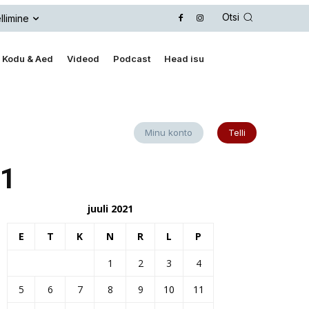
Otsi
llimine
Kodu & Aed
Videod
Podcast
Head isu
Minu konto
Telli
21
juuli 2021
E
T
K
N
R
L
P
1
2
3
4
5
6
7
8
9
10
11