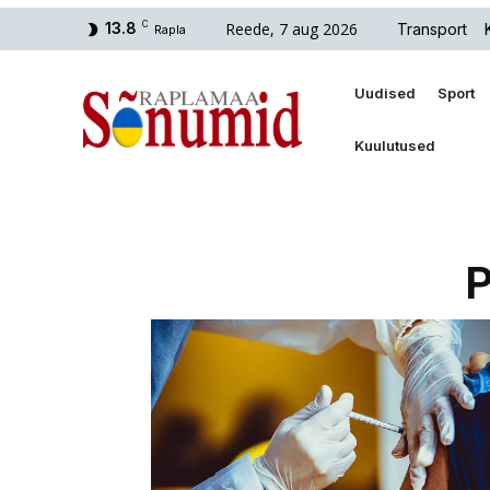
Reede, 7 aug 2026
13.8
C
Transport
Rapla
Uudised
Sport
Kuulutused
P