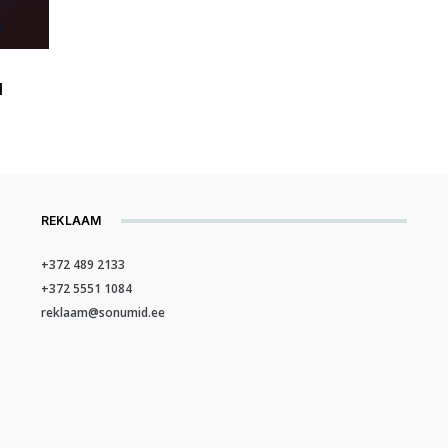
l
REKLAAM
+372 489 2133
+372 5551 1084
reklaam@sonumid.ee