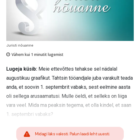
Juristi nõuanne
Vähem kui 1
minutit lugemist
Lugeja küsib:
Meie ettevõttes tehakse sel nädalal
augustikuu graafikut. Tahtsin tööandjale juba varakult teada
anda, et soovin 1. septembrit vabaks, sest eelmine aasta
oli sellega arusaamatusi. Mulle öeldi, et selleks on liiga
vara veel. Mida ma peaksin tegema, et olla kindel, et saan
1. septembri vabaks?
Midagi läks valesti. Palun laadi leht uuesti.