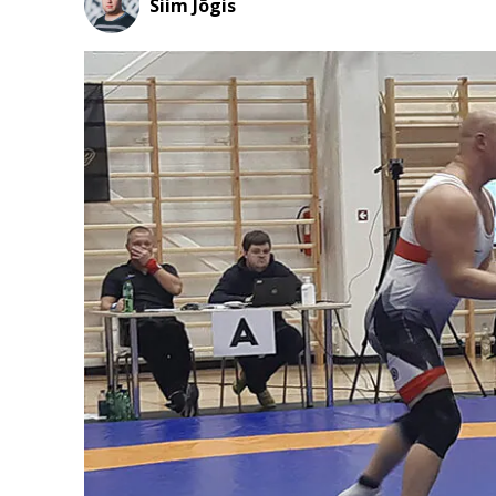
Siim Jõgis