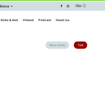
Otsi
llimine
Kodu & Aed
Videod
Podcast
Head isu
Minu konto
Telli