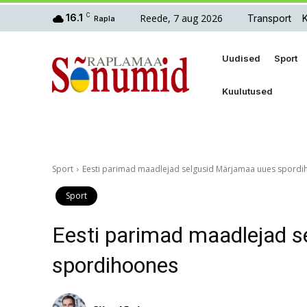
Reede, 7 aug 2026
16.1
C
Transport
Rapla
Uudised
Sport
Kuulutused
Sport
Eesti parimad maadlejad selgusid Märjamaa uues spord
Sport
Eesti parimad maadlejad 
spordihoones