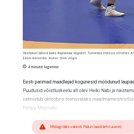
Vastakuti läksid kaks Raplamaa vägilast. Tumedas trikoos võistles Art
Eesti meistriks. Autor: Siim Jõgis.
4
minutit lugemist
Eesti parimad maadlejad kogunesid möödunud laupäeval
Puudusid võistluskeelu all olev Heiki Nabi ja naiste
valmistub oktoobris toimuvateks maailmameistrivõistlu
Helary Mägisalu.
Midagi läks valesti. Palun laadi leht uuesti.