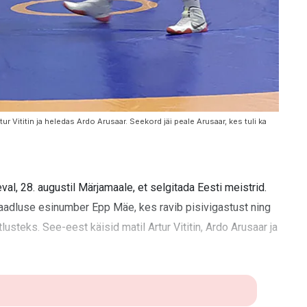
ur Vititin ja heledas Ardo Arusaar. Seekord jäi peale Arusaar, kes tuli ka
, 28. augustil Märjamaale, et selgitada Eesti meistrid.
maadluse esinumber Epp Mäe, kes ravib pisivigastust ning
steks. See-eest käisid matil Artur Vititin, Ardo Arusaar ja