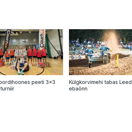
Spordihoones peeti 3×3
Külgkorvimehi tabas Lee
turniir
ebaõnn