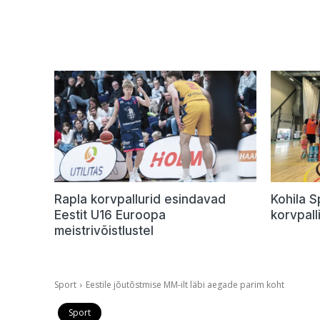
Rapla korvpallurid esindavad
Kohila 
Eestit U16 Euroopa
korvpalli
meistrivõistlustel