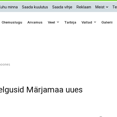
Kuhu minna
Saada kuulutus
Saada vihje
Reklaam
Meist
Te
Olemuslugu
Arvamus
Veel
Tarbija
Vallad
Galerii
ihoones
selgusid Märjamaa uues