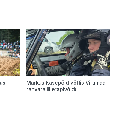
dus
Markus Kasepõld võttis Virumaa
rahvarallil etapivõidu