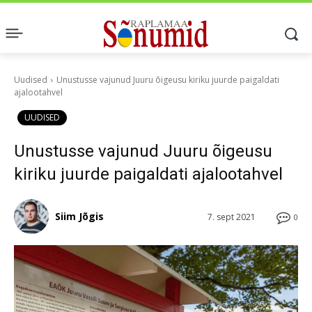
Uudised
Unustusse vajunud Juuru õigeusu kiriku juurde paigaldati
ajalootahvel
UUDISED
Unustusse vajunud Juuru õigeusu
kiriku juurde paigaldati ajalootahvel
Siim Jõgis
7. sept 2021
0