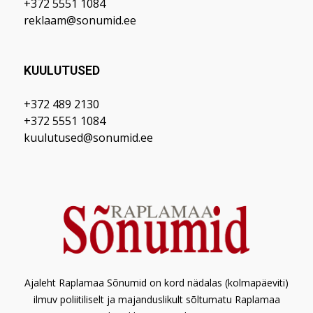
+372 5551 1084
reklaam@sonumid.ee
KUULUTUSED
+372 489 2130
+372 5551 1084
kuulutused@sonumid.ee
Ajaleht Raplamaa Sõnumid on kord nädalas (kolmapäeviti)
ilmuv poliitiliselt ja majanduslikult sõltumatu Raplamaa