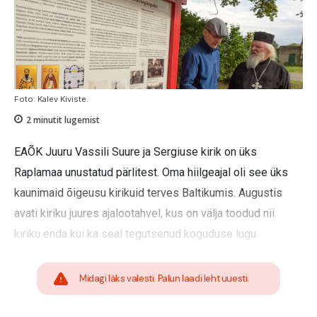
Foto: Kalev Kiviste.
2
minutit lugemist
EAÕK Juuru Vassili Suure ja Sergiuse kirik on üks
Raplamaa unustatud pärlitest. Oma hiilgeajal oli see üks
kaunimaid õigeusu kirikuid terves Baltikumis. Augustis
avati kiriku juures ajalootahvel, kus on välja toodud nii
kiriku enda kui ka seal tegutsenud koguduse lugu.
Midagi läks valesti. Palun laadi leht uuesti.