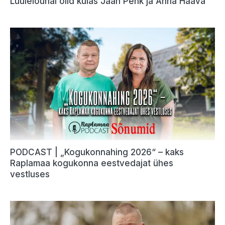
Luulelõunal olid külas Jaan Pehk ja Anna Haava
PODCAST | „Kogukonnahing 2026“ – kaks
Raplamaa kogukonna eestvedajat ühes
vestluses