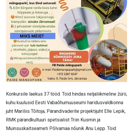
Konkursile laekus 37 tööd. Töid hindas neljaliikmeline žürii,
kuhu kuulusid Eesti Vabaõhumuuseumi haridusvaldkonna
juht Mariliis Tõitoja, Pärandivaderite projektijuht Elle Lepik,
RMK pärandkultuuri spetsialist Triin Kusmin ja
Muinsuskaitseameti Põlvamaa nõunik Anu Lepp. Töid