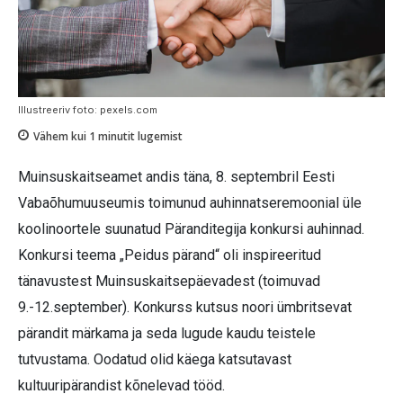
Illustreeriv foto: pexels.com
Vähem kui 1
minutit lugemist
Muinsuskaitseamet andis täna, 8. septembril Eesti
Vabaõhumuuseumis toimunud auhinnatseremoonial üle
koolinoortele suunatud Päranditegija konkursi auhinnad.
Konkursi teema „Peidus pärand“ oli inspireeritud
tänavustest Muinsuskaitsepäevadest (toimuvad
9.-12.september). Konkurss kutsus noori ümbritsevat
pärandit märkama ja seda lugude kaudu teistele
tutvustama. Oodatud olid käega katsutavast
kultuuripärandist kõnelevad tööd.