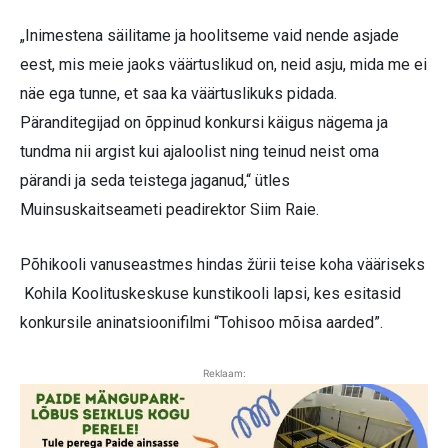
„Inimestena säilitame ja hoolitseme vaid nende asjade
eest, mis meie jaoks väärtuslikud on, neid asju, mida me ei
näe ega tunne, et saa ka väärtuslikuks pidada.
Päranditegijad on õppinud konkursi käigus nägema ja
tundma nii argist kui ajaloolist ning teinud neist oma
pärandi ja seda teistega jaganud,“ ütles
Muinsuskaitseameti peadirektor Siim Raie.
Põhikooli vanuseastmes hindas žürii teise koha vääriseks
Kohila Koolituskeskuse kunstikooli lapsi, kes esitasid
konkursile aninatsioonifilmi “Tohisoo mõisa aarded”.
Reklaam: