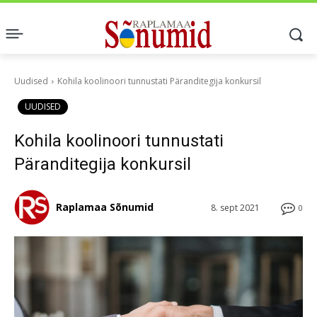
Uudised
Kohila koolinoori tunnustati Päranditegija konkursil
UUDISED
Kohila koolinoori tunnustati
Päranditegija konkursil
Raplamaa Sõnumid
8. sept 2021
0