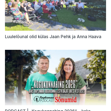
Luulelõunal olid külas Jaan Pehk ja Anna Haava