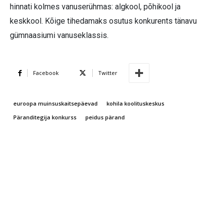
hinnati kolmes vanuserühmas: algkool, põhikool ja
keskkool. Kõige tihedamaks osutus konkurents tänavu
gümnaasiumi vanuseklassis.
Facebook
Twitter
euroopa muinsuskaitsepäevad
kohila koolituskeskus
Päranditegija konkurss
peidus pärand