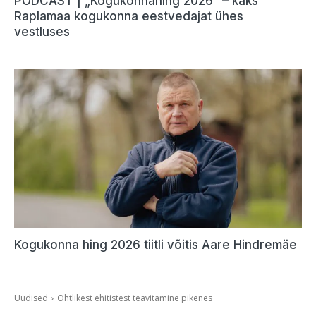
PODCAST | „Kogukonnahing 2026“ – kaks
Raplamaa kogukonna eestvedajat ühes
vestluses
Kogukonna hing 2026 tiitli võitis Aare Hindremäe