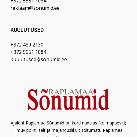
+372 5551 1084
reklaam@sonumid.ee
KUULUTUSED
+372 489 2130
+372 5551 1084
kuulutused@sonumid.ee
Ajaleht Raplamaa Sõnumid on kord nädalas (kolmapäeviti)
ilmuv poliitiliselt ja majanduslikult sõltumatu Raplamaa