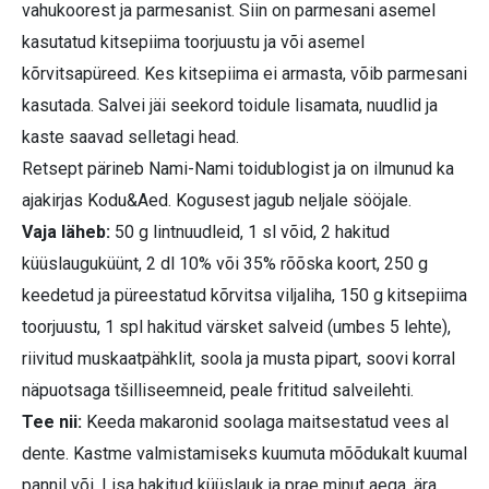
vahukoorest ja parmesanist. Siin on parmesani asemel
kasutatud kitsepiima toorjuustu ja või asemel
kõrvitsapüreed. Kes kitsepiima ei armasta, võib parmesani
kasutada. Salvei jäi seekord toidule lisamata, nuudlid ja
kaste saavad selletagi head.
Retsept pärineb Nami-Nami toidublogist ja on ilmunud ka
ajakirjas Kodu&Aed. Kogusest jagub neljale sööjale.
Vaja läheb:
50 g lintnuudleid, 1 sl võid, 2 hakitud
küüslauguküünt, 2 dl 10% või 35% rõõska koort, 250 g
keedetud ja püreestatud kõrvitsa viljaliha, 150 g kitsepiima
toorjuustu, 1 spl hakitud värsket salveid (umbes 5 lehte),
riivitud muskaatpähklit, soola ja musta pipart, soovi korral
näpuotsaga tšilliseemneid, peale frititud salveilehti.
Tee nii:
Keeda makaronid soolaga maitsestatud vees al
dente. Kastme valmistamiseks kuumuta mõõdukalt kuumal
pannil või. Lisa hakitud küüslauk ja prae minut aega, ära