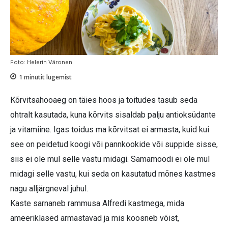
Foto: Helerin Väronen.
1
minutit lugemist
Kõrvitsahooaeg on täies hoos ja toitudes tasub seda
ohtralt kasutada, kuna kõrvits sisaldab palju antioksüdante
ja vitamiine. Igas toidus ma kõrvitsat ei armasta, kuid kui
see on peidetud koogi või pannkookide või suppide sisse,
siis ei ole mul selle vastu midagi. Samamoodi ei ole mul
midagi selle vastu, kui seda on kasutatud mõnes kastmes
nagu alljärgneval juhul.
Kaste sarnaneb rammusa Alfredi kastmega, mida
ameeriklased armastavad ja mis koosneb võist,