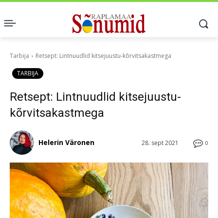
Tarbija
Retsept: Lintnuudlid kitsejuustu-kõrvitsakastmega
TARBIJA
Retsept: Lintnuudlid kitsejuustu-
kõrvitsakastmega
Helerin Väronen
28. sept 2021
0