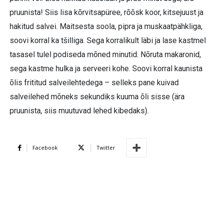
pruunista! Siis lisa kõrvitsapüree, rõõsk koor, kitsejuust ja
hakitud salvei. Maitsesta soola, pipra ja muskaatpähkliga,
soovi korral ka tšilliga. Sega korralikult läbi ja lase kastmel
tasasel tulel podiseda mõned minutid. Nõruta makaronid,
sega kastme hulka ja serveeri kohe. Soovi korral kaunista
õlis frititud salveilehtedega – selleks pane kuivad
salveilehed mõneks sekundiks kuuma õli sisse (ära
pruunista, siis muutuvad lehed kibedaks).
Facebook
Twitter