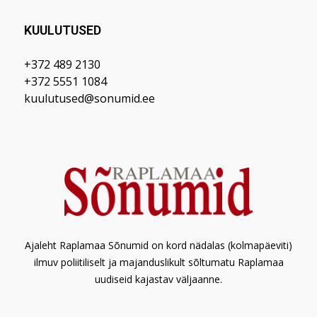
KUULUTUSED
+372 489 2130
+372 5551 1084
kuulutused@sonumid.ee
Ajaleht Raplamaa Sõnumid on kord nädalas (kolmapäeviti)
ilmuv poliitiliselt ja majanduslikult sõltumatu Raplamaa
uudiseid kajastav väljaanne.