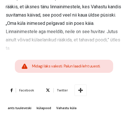
rääkis, et üksnes tänu linnainimestele, kes Vahastu kandis
suvitamas käivad, see pood veel nii kaua üldse püsiski.
„Oma küla inimesed pelgavad siin poes käia.
Linnainimestele aga meeldib, neile on see huvitav. Jutus
ainult võivad külaelanikud rääkida, et tahavad poodi,” ütles
ta.
Midagi läks valesti. Palun laadi leht uuesti.
Facebook
Twitter
ants tuuleveski
külapood
Vahastu küla