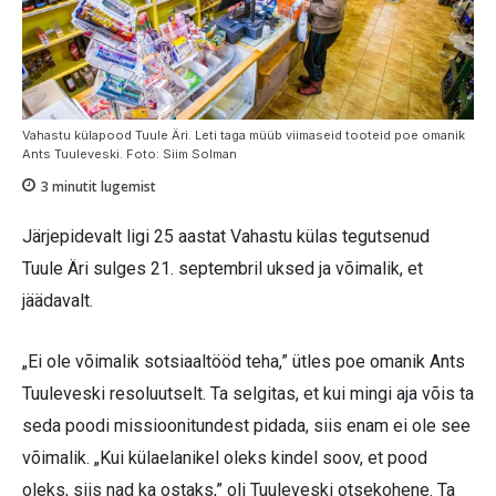
Vahastu külapood Tuule Äri. Leti taga müüb viimaseid tooteid poe omanik
Ants Tuuleveski. Foto: Siim Solman
3
minutit lugemist
Järjepidevalt ligi 25 aastat Vahastu külas tegutsenud
Tuule Äri sulges 21. septembril uksed ja võimalik, et
jäädavalt.
„Ei ole võimalik sotsiaaltööd teha,” ütles poe omanik Ants
Tuuleveski resoluutselt. Ta selgitas, et kui mingi aja võis ta
seda poodi missioonitundest pidada, siis enam ei ole see
võimalik. „Kui külaelanikel oleks kindel soov, et pood
oleks, siis nad ka ostaks,” oli Tuuleveski otsekohene. Ta