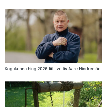
Kogukonna hing 2026 tiitli võitis Aare Hindremäe