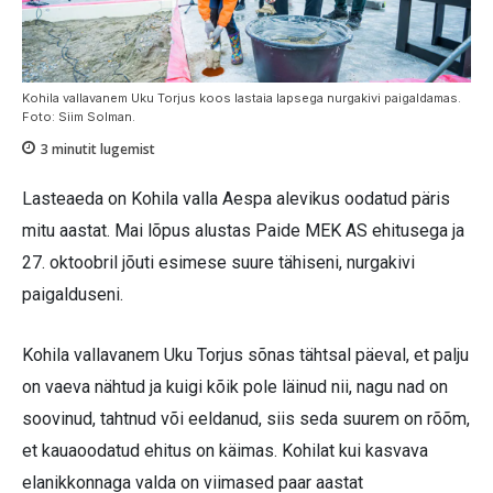
Kohila vallavanem Uku Torjus koos lastaia lapsega nurgakivi paigaldamas.
Foto: Siim Solman.
3
minutit lugemist
Lasteaeda on Kohila valla Aespa alevikus oodatud päris
mitu aastat. Mai lõpus alustas Paide MEK AS ehitusega ja
27. oktoobril jõuti esimese suure tähiseni, nurgakivi
paigalduseni.
Kohila vallavanem Uku Torjus sõnas tähtsal päeval, et palju
on vaeva nähtud ja kuigi kõik pole läinud nii, nagu nad on
soovinud, tahtnud või eeldanud, siis seda suurem on rõõm,
et kauaoodatud ehitus on käimas. Kohilat kui kasvava
elanikkonnaga valda on viimased paar aastat