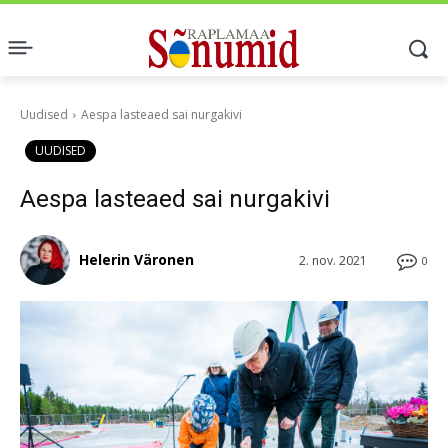
Uudised
Aespa lasteaed sai nurgakivi
UUDISED
Aespa lasteaed sai nurgakivi
Helerin Väronen
2. nov. 2021
0