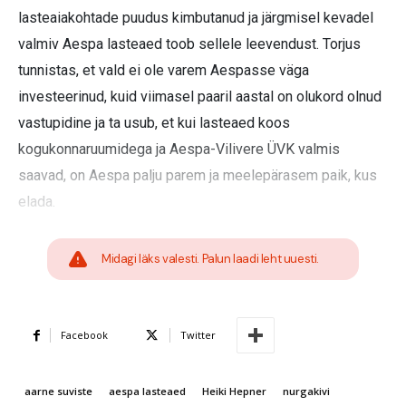
lasteaiakohtade puudus kimbutanud ja järgmisel kevadel
valmiv Aespa lasteaed toob sellele leevendust. Torjus
tunnistas, et vald ei ole varem Aespasse väga
investeerinud, kuid viimasel paaril aastal on olukord olnud
vastupidine ja ta usub, et kui lasteaed koos
kogukonnaruumidega ja Aespa-Vilivere ÜVK valmis
saavad, on Aespa palju parem ja meelepärasem paik, kus
elada.
Midagi läks valesti. Palun laadi leht uuesti.
Facebook
Twitter
aarne suviste
aespa lasteaed
Heiki Hepner
nurgakivi