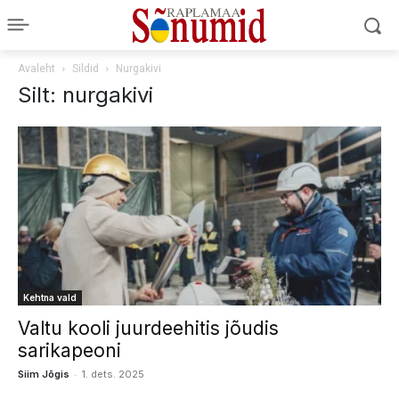
Avaleht
Sildid
Nurgakivi
Silt: nurgakivi
Kehtna vald
Valtu kooli juurdeehitis jõudis
sarikapeoni
-
Siim Jõgis
1. dets. 2025