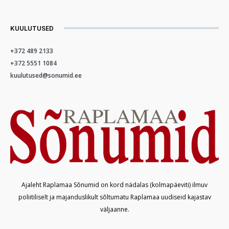
KUULUTUSED
+372 489 2133
+372 5551 1084
kuulutused@sonumid.ee
Ajaleht Raplamaa Sõnumid on kord nädalas (kolmapäeviti) ilmuv
poliitiliselt ja majanduslikult sõltumatu Raplamaa uudiseid kajastav
väljaanne.