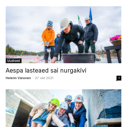
Uudised
Aespa lasteaed sai nurgakivi
-
Helerin Väronen
27. okt 2021
1