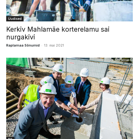
Uudised
Kerkiv Mahlamäe korterelamu sai
nurgakivi
-
Raplamaa Sõnumid
13. mai 2021