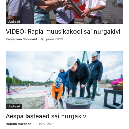
Uudised
VIDEO: Rapla muusikakool sai nurgakivi
-
Raplamaa Sõnumid
16. juuni 2023
Uudised
Aespa lasteaed sai nurgakivi
-
Helerin Väronen
2. nov. 2021