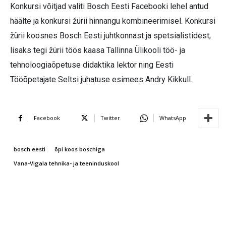
Konkursi võitjad valiti Bosch Eesti Facebooki lehel antud
häälte ja konkursi žürii hinnangu kombineerimisel. Konkursi
žürii koosnes Bosch Eesti juhtkonnast ja spetsialistidest,
lisaks tegi žürii töös kaasa Tallinna Ülikooli töö- ja
tehnoloogiaõpetuse didaktika lektor ning Eesti
Tööõpetajate Seltsi juhatuse esimees Andry Kikkull.
Facebook
Twitter
WhatsApp
bosch eesti
õpi koos boschiga
Vana-Vigala tehnika- ja teeninduskool