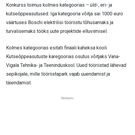
Konkurss toimus kolmes kategoorias – üld-, eri- ja
kutseõppeasutused. Iga kategooria võitja sai 1000 euro
väärtuses Boschi elektrilisi tööriistu tõhusamaks ja
turvalisemaks tööks uute projektide elluviimisel.
Kolmes kategoorias esitati finaali kaheksa kooli.
Kutseõppeasutuste karegoorias osutus võitjaks Vana-
Vigala Tehnika- ja Teeninduskool. Uued tööriistad lähevad
sepikojale, mille tööriistapark vajab uuendamist ja
täiendamist.
Reklaam: