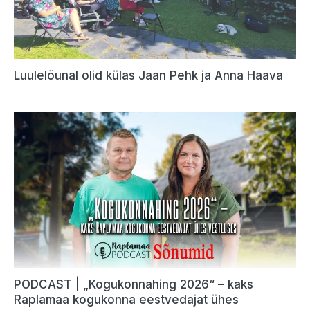
Luulelõunal olid külas Jaan Pehk ja Anna Haava
PODCAST | „Kogukonnahing 2026“ – kaks
Raplamaa kogukonna eestvedajat ühes