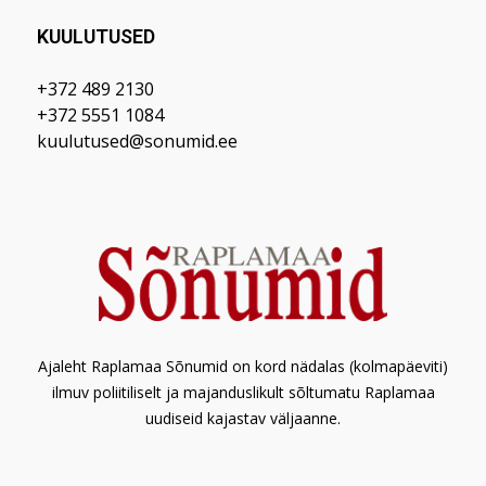
KUULUTUSED
+372 489 2130
+372 5551 1084
kuulutused@sonumid.ee
Ajaleht Raplamaa Sõnumid on kord nädalas (kolmapäeviti)
ilmuv poliitiliselt ja majanduslikult sõltumatu Raplamaa
uudiseid kajastav väljaanne.