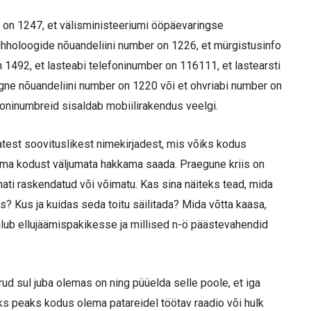
er on 1247, et välisministeeriumi ööpäevaringse
hholoogide nõuandeliini number on 1226, et mürgistusinfo
n 1492, et lasteabi telefoninumber on 116111, et lastearsti
gne nõuandeliini number on 1220 või et ohvriabi number on
oninumbreid sisaldab mobiilirakendus veelgi.
est soovituslikest nimekirjadest, mis võiks kodus
ilma kodust väljumata hakkama saada. Praegune kriis on
ati raskendatud või võimatu. Kas sina näiteks tead, mida
s? Kus ja kuidas seda toitu säilitada? Mida võtta kaasa,
ub ellujäämispakikesse ja millised n-ö päästevahendid
ud sul juba olemas on ning püüelda selle poole, et iga
miks peaks kodus olema patareidel töötav raadio või hulk