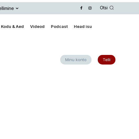
Otsi
llimine
Kodu & Aed
Videod
Podcast
Head isu
Minu konto
Telli