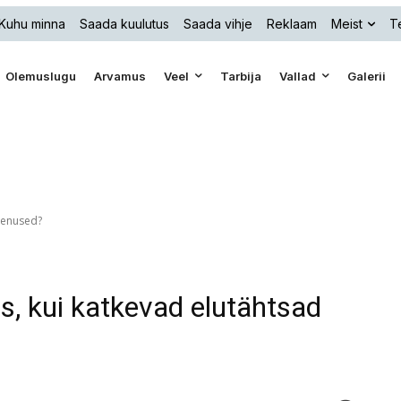
Kuhu minna
Saada kuulutus
Saada vihje
Reklaam
Meist
Te
Olemuslugu
Arvamus
Veel
Tarbija
Vallad
Galerii
teenused?
s, kui katkevad elutähtsad