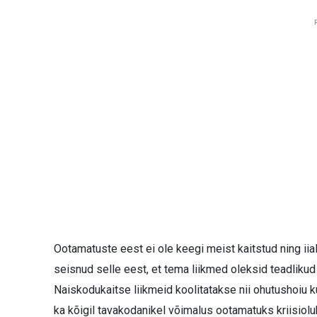
Ootamatuste eest ei ole keegi meist kaitstud ning iial
seisnud selle eest, et tema liikmed oleksid teadlikud
Naiskodukaitse liikmeid koolitatakse nii ohutushoiu kui
ka kõigil tavakodanikel võimalus ootamatuks kriisiol