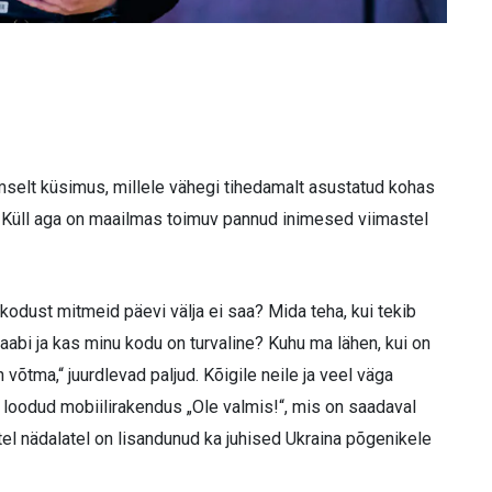
ilmselt küsimus, millele vähegi tihedamalt asustatud kohas
. Küll aga on maailmas toimuv pannud inimesed viimastel
kodust mitmeid päevi välja ei saa? Mida teha, kui tekib
aabi ja kas minu kodu on turvaline? Kuhu ma lähen, kui on
võtma,“ juurdlevad paljud. Kõigile neile ja veel väga
loodud mobiilirakendus „Ole valmis!“, mis on saadaval
stel nädalatel on lisandunud ka juhised Ukraina põgenikele