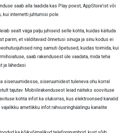
nduse saab alla laadida kas Play poest, AppStore’ist või
kui internetti juhtumisi pole.
iab sealt väga palju juhiseid selle kohta, kuidas käituda
 parim, et välditavaid õnnetusi sinuga ja sinu kodus ei
 veeohutusjuhised ning samuti õpetused, kuidas toimida, kui
ormihoiatuse, saab rakendusest üle vaadata, mida teha
t ja lähedasi.
juda siseruumidesse, siseruumidest tuleneva ohu korral
ahetult tajutav. Mobiilirakendusest leiad näiteks soovituse
avituse kohta infot ka olukorras, kus elektroonsed kanalid
vajalikku ametlikku infot rahvusringhäälingu kanalite
toodud ka kõikvõimalikud telefoninumbrid, kust võib