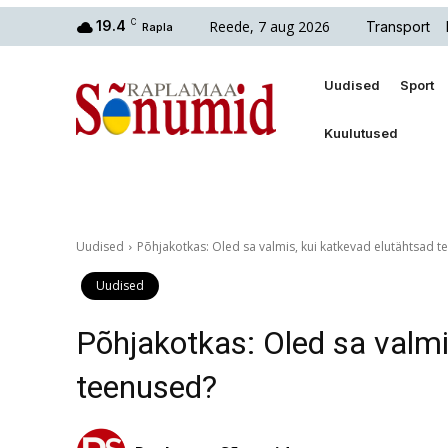
Reede, 7 aug 2026
19.4
C
Transport
Rapla
Uudised
Sport
Kuulutused
Uudised
Põhjakotkas: Oled sa valmis, kui katkevad elutähtsad 
Uudised
Põhjakotkas: Oled sa valmi
teenused?