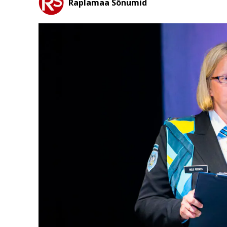
Raplamaa Sõnumid