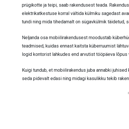
prügikotte ja teipi, saab rakendusest teada. Rakendu
elektrikatkestuse korral vältida külmiku sagedast av
tundi ning mida tihedamalt on sügavkülmik täidetud, 
Neljanda osa mobiilirakendusest moodustab küberhü
teadmised, kuidas ennast kaitsta küberruumist lähtuva
logid kontorist lahkudes end arvutist tööpäeva lõpus v
Kuigi tundub, et mobiilirakendus juba annabki juhised
seda pidevalt edasi ning midagi kasulikku tekib raken