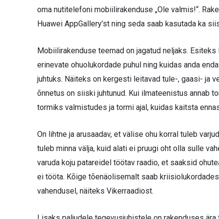
oma nutitelefoni mobiilirakenduse „Ole valmis!“. Rake
Huawei AppGallery’st ning seda saab kasutada ka siis, 
Mobiilirakenduse teemad on jagatud neljaks. Esiteks le
erinevate ohuolukordade puhul ning kuidas anda endast
juhtuks. Näiteks on kergesti leitavad tule-, gaasi- ja
õnnetus on siiski juhtunud. Kui ilmateenistus annab t
tormiks valmistudes ja tormi ajal, kuidas kaitsta ennas
On lihtne ja arusaadav, et välise ohu korral tuleb var
tuleb minna välja, kuid alati ei pruugi oht olla sulle v
varuda koju patareidel töötav raadio, et saaksid ohute
ei tööta. Kõige tõenäolisemalt saab kriisiolukordades 
vahendusel, näiteks Vikerraadiost.
Lisaks paljudele tegevusjuhistele on rakenduses ära 