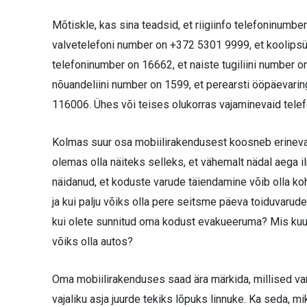
Mõtiskle, kas sina teadsid, et riigiinfo telefoninumb
valvetelefoni number on +372 5301 9999, et koolipsü
telefoninumber on 16662, et naiste tugiliini number o
nõuandeliini number on 1599, et perearsti ööpäevarin
116006. Ühes või teises olukorras vajaminevaid telef
Kolmas suur osa mobiilirakendusest koosneb erinevat
olemas olla näiteks selleks, et vähemalt nädal aega 
näidanud, et koduste varude täiendamine võib olla koh
ja kui palju võiks olla pere seitsme päeva toiduvarude
kui olete sunnitud oma kodust evakueeruma? Mis kuul
võiks olla autos?
Oma mobiilirakenduses saad ära märkida, millised var
vajaliku asja juurde tekiks lõpuks linnuke. Ka seda, 