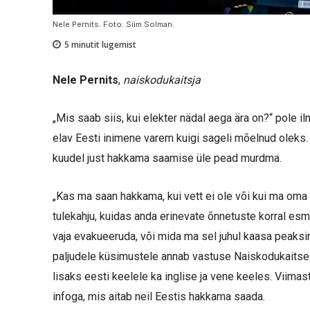
Nele Pernits. Foto: Siim Solman.
5
minutit lugemist
Nele Pernits
,
naiskodukaitsja
„Mis saab siis, kui elekter nädal aega ära on?“ pole 
elav Eesti inimene varem kuigi sageli mõelnud oleks
kuudel just hakkama saamise üle pead murdma.
„Kas ma saan hakkama, kui vett ei ole või kui ma oma 
tulekahju, kuidas anda erinevate õnnetuste korral esm
vaja evakueeruda, või mida ma sel juhul kaasa peaksin 
paljudele küsimustele annab vastuse Naiskodukaitse 
lisaks eesti keelele ka inglise ja vene keeles. Viima
infoga, mis aitab neil Eestis hakkama saada.