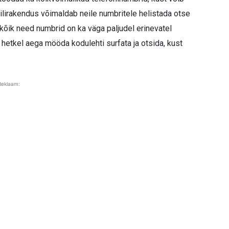
ilirakendus võimaldab neile numbritele helistada otse
kõik need numbrid on ka väga paljudel erinevatel
l hetkel aega mööda kodulehti surfata ja otsida, kust
Reklaam: