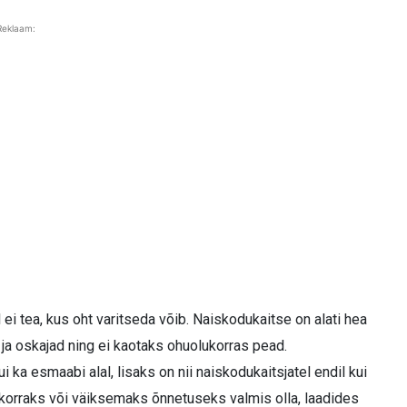
Reklaam:
 ei tea, kus oht varitseda võib. Naiskodukaitse on alati hea
 ja oskajad ning ei kaotaks ohuolukorras pead.
 ka esmaabi alal, lisaks on nii naiskodukaitsjatel endil kui
ukorraks või väiksemaks õnnetuseks valmis olla, laadides