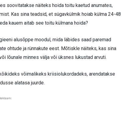
ses soovitatakse näiteks hoida toitu kaetud anumates,
amist. Kas sina teadsid, et sügavkülmik hoiab külma 24-48
seda kauem aitab see toitu külmana hoida?
gieeni alusõppe moodul, mida läbides saad paremad
te ohtude ja rünnakute eest. Mõtiskle näiteks, kas sina
õi lõunale minnes välja või üksnes lukustad arvuti.
 kõikideks võimalikeks kriisiolukordadeks, arendatakse
dusse alatasa juurde.
Reklaam: