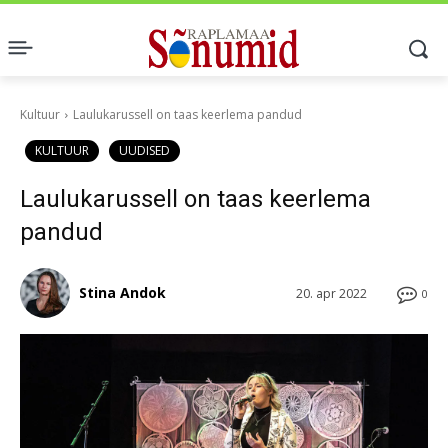
Kultuur
Laulukarussell on taas keerlema pandud
KULTUUR
UUDISED
Laulukarussell on taas keerlema
pandud
Stina Andok
20. apr 2022
0