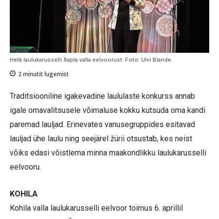
Hetk laulukarusselli Rapla valla eelvoorust. Foto: Ulvi Blande.
2
minutit lugemist
Traditsiooniline igakevadine laululaste konkurss annab
igale omavalitsusele võimaluse kokku kutsuda oma kandi
paremad lauljad. Erinevates vanusegruppides esitavad
lauljad ühe laulu ning seejärel žürii otsustab, kes neist
võiks edasi võistlema minna maakondlikku laulukarusselli
eelvooru.
KOHILA
Kohila valla laulukarusselli eelvoor toimus 6. aprillil