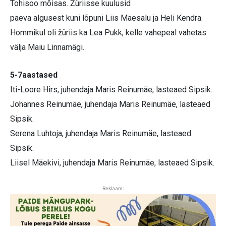
Tohisoo mõisas. Žüriisse kuulusid
päeva algusest kuni lõpuni Liis Mäesalu ja Heli Kendra.
Hommikul oli žüriis ka Lea Pukk, kelle vahepeal vahetas
välja Maiu Linnamägi.
5-7aastased
Iti-Loore Hirs, juhendaja Maris Reinumäe, lasteaed Sipsik.
Johannes Reinumäe, juhendaja Maris Reinumäe, lasteaed
Sipsik.
Serena Luhtoja, juhendaja Maris Reinumäe, lasteaed
Sipsik.
Liisel Mäekivi, juhendaja Maris Reinumäe, lasteaed Sipsik.
Reklaam: