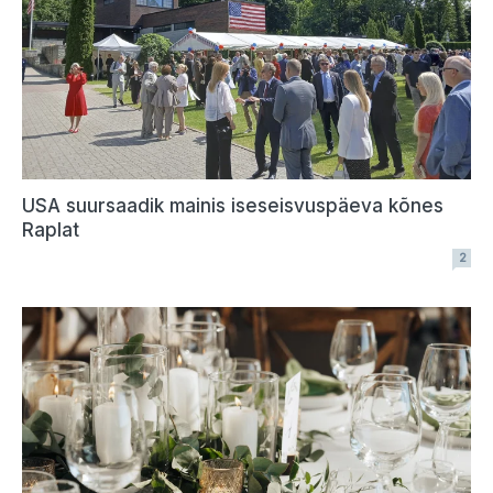
USA suursaadik mainis iseseisvuspäeva kõnes
Raplat
2