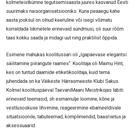
kolmeteistkümne tegutsemisaasta juures kasvanud Eesti
suurimaks naisorganisatsiooniks. Kuna peaaegu kahe
aasta jooksul on olnud keeruline või isegi võimatu
korraldada liikmetele erinevaid sündmusi, oli suur rõõm
taas kokku saada ja midagi uut ning praktilist õppida.
Esimene mahukas koolitussari oli „Igapäevase elegantsi
säilitamine piirangute raames“. Koolitaja oli Maimu Hint,
kes on tuntud daamide etiketikoolitaja, kuid tema
juhendada on ka Väikeste Härrasmeeste Klubi Sakus.
Kolmel koolituspäeval TaevaniMaani Meistrikojas läbiti
erinevaid teemasid, sh esmamulje loomine, kõne ja
vestlusoskuse lihvimine, reageerimine ebameeldivale
situatsioonile, tabuteemad, komplimendid, baasriietus ja
aksessuaarid.