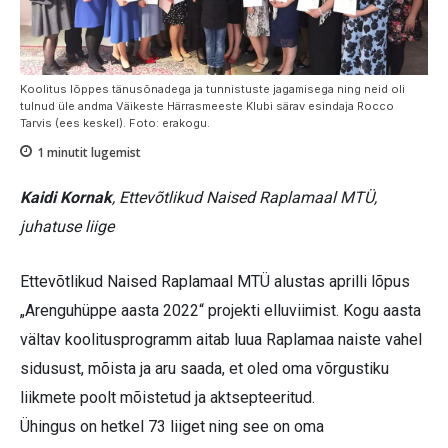
Koolitus lõppes tänusõnadega ja tunnistuste jagamisega ning neid oli
tulnud üle andma Väikeste Härrasmeeste Klubi särav esindaja Rocco
Tarvis (ees keskel). Foto: erakogu.
1
minutit lugemist
Kaidi Kornak
, Ettevõtlikud Naised Raplamaal MTÜ,
juhatuse liige
Ettevõtlikud Naised Raplamaal MTÜ alustas aprilli lõpus
„Arenguhüppe aasta 2022“ projekti elluviimist. Kogu aasta
vältav koolitusprogramm aitab luua Raplamaa naiste vahel
sidusust, mõista ja aru saada, et oled oma võrgustiku
liikmete poolt mõistetud ja aktsepteeritud.
Ühingus on hetkel 73 liiget ning see on oma