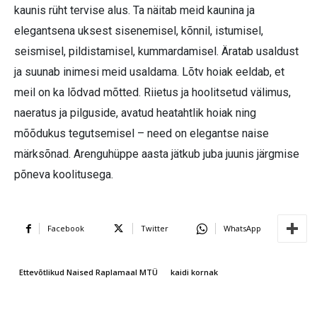
kaunis rüht tervise alus. Ta näitab meid kaunina ja
elegantsena uksest sisenemisel, kõnnil, istumisel,
seismisel, pildistamisel, kummardamisel. Äratab usaldust
ja suunab inimesi meid usaldama. Lõtv hoiak eeldab, et
meil on ka lõdvad mõtted. Riietus ja hoolitsetud välimus,
naeratus ja pilguside, avatud heatahtlik hoiak ning
mõõdukus tegutsemisel – need on elegantse naise
märksõnad. Arenguhüppe aasta jätkub juba juunis järgmise
põneva koolitusega.
Facebook
Twitter
WhatsApp
Ettevõtlikud Naised Raplamaal MTÜ
kaidi kornak