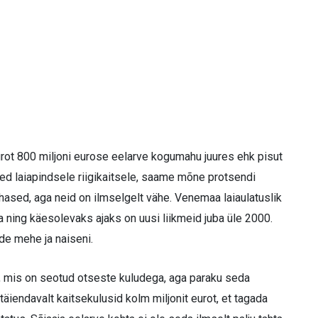
urot 800 miljoni eurose eelarve kogumahu juures ehk pisut
sed laiapindsele riigikaitsele, saame mõne protsendi
hased, aga neid on ilmselgelt vähe. Venemaa laiaulatuslik
 ning käesolevaks ajaks on uusi liikmeid juba üle 2000.
e mehe ja naiseni.
t, mis on seotud otseste kuludega, aga paraku seda
äiendavalt kaitsekulusid kolm miljonit eurot, et tagada