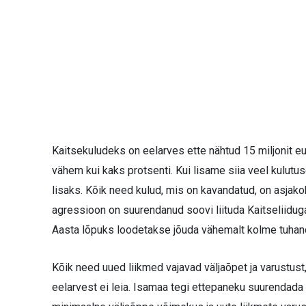
Kaitsekuludeks on eelarves ette nähtud 15 miljonit e
vähem kui kaks protsenti. Kui lisame siia veel kulutu
lisaks. Kõik need kulud, mis on kavandatud, on asjako
agressioon on suurendanud soovi liituda Kaitseliiduga
Aasta lõpuks loodetakse jõuda vähemalt kolme tuhand
Kõik need uued liikmed vajavad väljaõpet ja varustus
eelarvest ei leia. Isamaa tegi ettepaneku suurendada t