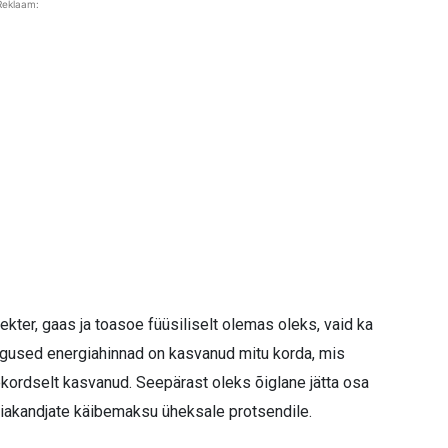
Reklaam:
ekter, gaas ja toasoe füüsiliselt olemas oleks, vaid ka
egused energiahinnad on kasvanud mitu korda, mis
ordselt kasvanud. Seepärast oleks õiglane jätta osa
iakandjate käibemaksu üheksale protsendile.