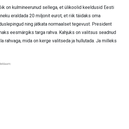
ik on kulmineerunud sellega, et ülikoolid keeldusid Eesti
eku eraldada 20 miljonit eurot, et riik täidaks oma
lduslepingud ning jätkata normaalset tegevust. President
maks eesmärgiks targa rahva. Kahjuks on valitsus seadnud
a rahvaga, mida on kerge valitseda ja hullutada. Ja milleks
Reklaam: