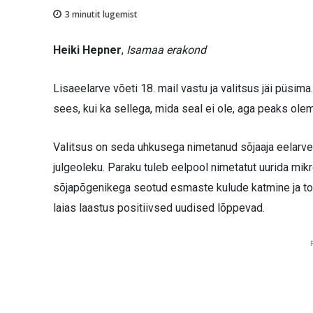
3
minutit lugemist
Heiki Hepner
,
Isamaa erakond
Lisaeelarve võeti 18. mail vastu ja valitsus jäi püsima
sees, kui ka sellega, mida seal ei ole, aga peaks ole
Valitsus on seda uhkusega nimetanud sõjaaja eelarvek
julgeoleku. Paraku tuleb eelpool nimetatut uurida mik
sõjapõgenikega seotud esmaste kulude katmine ja to
laias laastus positiivsed uudised lõppevad.