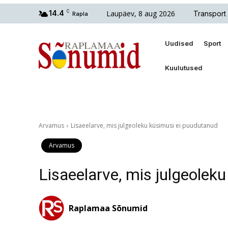
Laupäev, 8 aug 2026
14.4
C
Transport
Rapla
Uudised
Sport
Kuulutused
Arvamus
Lisaeelarve, mis julgeoleku küsimusi ei puudutanud
Arvamus
Lisaeelarve, mis julgeolek
Raplamaa Sõnumid