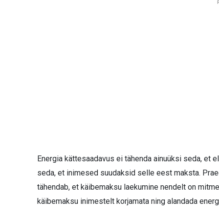
Energia kättesaadavus ei tähenda ainuüksi seda, et el
seda, et inimesed suudaksid selle eest maksta. Pra
tähendab, et käibemaksu laekumine nendelt on mitmek
käibemaksu inimestelt korjamata ning alandada energ