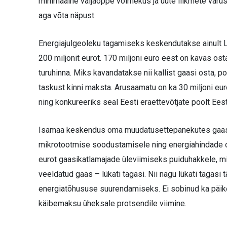
minimaalne väljaõppe võimekus ja uute liikmete varusta
aga võta näpust.
Energiajulgeoleku tagamiseks keskendutakse ainult 
200 miljonit eurot. 170 miljoni euro eest on kavas o
turuhinna. Miks kavandatakse nii kallist gaasi osta, po
taskust kinni maksta. Arusaamatu on ka 30 miljoni eur
ning konkureeriks seal Eesti eraettevõtjate poolt Ees
Isamaa keskendus oma muudatusettepanekutes gaasi
mikrotootmise soodustamisele ning energiahindade oh
eurot gaasikatlamajade üleviimiseks puiduhakkele, mis
veeldatud gaas – lükati tagasi. Nii nagu lükati tagas
energiatõhususe suurendamiseks. Ei sobinud ka päik
käibemaksu üheksale protsendile viimine.