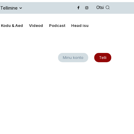
Otsi
Tellimine
Kodu & Aed
Videod
Podcast
Head isu
Minu konto
Telli