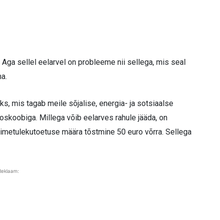
. Aga sellel eelarvel on probleeme nii sellega, mis seal
ma.
s, mis tagab meile sõjalise, energia- ja sotsiaalse
roskoobiga. Millega võib eelarves rahule jääda, on
imetulekutoetuse määra tõstmine 50 euro võrra. Sellega
Reklaam: