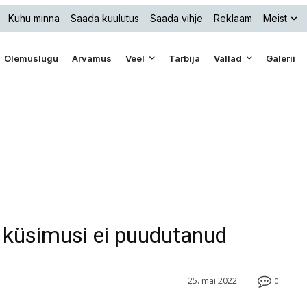
Kuhu minna
Saada kuulutus
Saada vihje
Reklaam
Meist
Olemuslugu
Arvamus
Veel
Tarbija
Vallad
Galerii
u küsimusi ei puudutanud
25. mai 2022
0