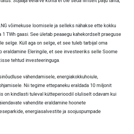
tus. Sõjaaja eelarve kohta ei ole seda ilmselt palju tahta,
LNG võimekuse loomisele ja selleks nähakse ette kokku
sta 1 TWh gaasi. See ületab peaaegu kahekordselt praeguse
le selge. Küll aga on selge, et see tuleb tarbijal oma
o eraldamine Eleringile, et see investeeriks selle Soome
tisse tehtud investeeringuga.
nõudluse vähendamisele, energiakokkuhoiule,
jamisele. Nii tegime ettepaneku eraldada 10 miljonit
 on kindlasti tuleval kütteperioodil oluliselt odavam kui
i täiendavate vahendite eraldamine hoonete
eseparkide, energiasalvestite ja soojuspumpade