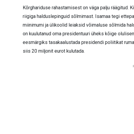
Kõrghariduse rahastamisest on väga palju räägitud. Kõ
riigiga halduslepinguid sõlmimast. Isamaa tegi ettepan
miinimumi ja ülikoolid leiaksid võimaluse sõlmida ha
on kuulutanud oma presidentuuri üheks kõige olulise
eesmärgiks tasakaalustada presidendi poliitikat rumal
siis 20 miljonit eurot kulutada.