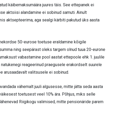
datud käibemaksumäära juures täis. See ettepanek ei
tuse aktsiisi alandamine ei sobinud samuti. Ainult
almis aktsepteerima, aga sealgi kärbiti pakutud üks aasta
ühekordse 50-eurose toetuse eraldamine kõigile
ur summa ning seepärast oleks targem olnud tuua 20-eurone
umaksust vabastamine pool aastat ettepoole ehk 1. juulile
k natukenegi reageerinud praegusele erakordselt suurele
e arusaadavalt valitsusele ei sobinud.
andada vähemalt juuli algusesse, mitte jätta seda aasta
väikesest toetusest veel 10% ära. Põhjus, miks selle
ähenevad Riigikogu valimised, mitte pensionäride parem