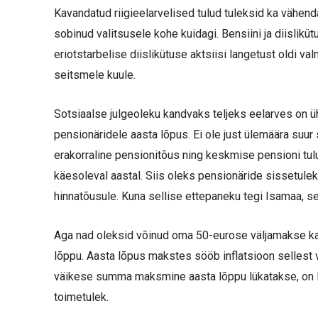
Kavandatud riigieelarvelised tulud tuleksid ka vähen
sobinud valitsusele kohe kuidagi. Bensiini ja diislikü
eriotstarbelise diislikütuse aktsiisi langetust oldi v
seitsmele kuule.
Sotsiaalse julgeoleku kandvaks teljeks eelarves on 
pensionäridele aasta lõpus. Ei ole just ülemäära su
erakorraline pensionitõus ning keskmise pensioni tul
käesoleval aastal. Siis oleks pensionäride sissetule
hinnatõusule. Kuna sellise ettepaneku tegi Isamaa, se
Aga nad oleksid võinud oma 50-eurose väljamakse kav
lõppu. Aasta lõpus makstes sööb inflatsioon sellest 
väikese summa maksmine aasta lõppu lükatakse, on l
toimetulek.