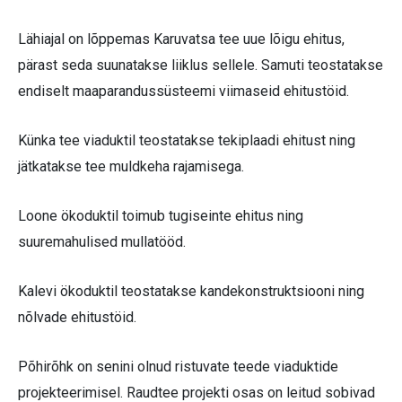
Lähiajal on lõppemas Karuvatsa tee uue lõigu ehitus,
pärast seda suunatakse liiklus sellele. Samuti teostatakse
endiselt maaparandussüsteemi viimaseid ehitustöid.
Künka tee viaduktil teostatakse tekiplaadi ehitust ning
jätkatakse tee muldkeha rajamisega.
Loone ökoduktil toimub tugiseinte ehitus ning
suuremahulised mullatööd.
Kalevi ökoduktil teostatakse kandekonstruktsiooni ning
nõlvade ehitustöid.
Põhirõhk on senini olnud ristuvate teede viaduktide
projekteerimisel. Raudtee projekti osas on leitud sobivad