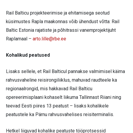
Rail Balticu projekteerimise ja ehitamisega seotud
küsimustes Rapla maakonnas võib ühendust võtta: Rail
Baltic Estonia rajatiste ja põhitrassi vanemprojektijuht
Raplamaal –
arto.lille@rbe.ee
Kohalikud peatused
Lisaks sellele, et Rail Balticul pannakse valmimisel käima
rahvusvaheline reisirongiliiklus, mahuvad raudteele ka
regionaalrongid, mis hakkavad Rail Balticu
opereerimisplaani kohaselt liikuma Tallinnast Riiani ning
teevad Eesti piires 13 peatust – lisaks kohalikele
peatustele ka Pärnu rahvusvahelises reisiterminalis.
Hetkel liiguvad kohalike peatuste tööprotsessid