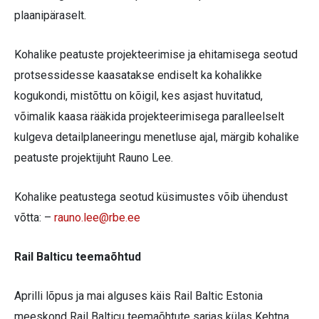
plaanipäraselt.
Kohalike peatuste projekteerimise ja ehitamisega seotud
protsessidesse kaasatakse endiselt ka kohalikke
kogukondi, mistõttu on kõigil, kes asjast huvitatud,
võimalik kaasa rääkida projekteerimisega paralleelselt
kulgeva detailplaneeringu menetluse ajal, märgib kohalike
peatuste projektijuht Rauno Lee.
Kohalike peatustega seotud küsimustes võib ühendust
võtta: –
rauno.lee@rbe.ee
Rail Balticu teemaõhtud
Aprilli lõpus ja mai alguses käis Rail Baltic Estonia
meeskond Rail Balticu teemaõhtute sarjas külas Kehtna,