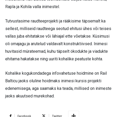
Rapla ja Kohila valla inimestel.
Tutvustasime raudteeprojekti ja rääkisime täpsemalt ka
sellest, milliseid raudteega seotud ehitusi ühes või teises
vallas juba ehitatakse või lähiajal ette võetakse. Küsimusi
oli omajagu ja arutelud valdavalt konstruktiivsed. Inimesi
huvitasid mürateemad, kuhu täpselt ökodukte ja viadukte
ehitama hakatakse ning uuriti kohalike peatuste kohta.
Kohalike kogukondadega infovahetuse hoidmine on Rail
Balticu jaoks oluline hoidmaks inimesi kursis projekti
edenemisega, aga saamaks ka teada, millised on inimeste
jaoks akuutsed murekohad.
Facebook
Twitter