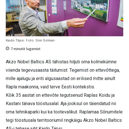
Kaido Täpsi. Foto: Siim Solman
7
minutit lugemist
Akzo Nobel Baltics AS tähistas hiljuti oma kolmekümne
viienda tegevusaasta täitumist. Tegemist on ettevõttega,
mille ajalugu ja eriti algusaastad on erilised mitte ainult
Rapla maakonna, vaid terve Eesti kontekstis.
Kõik 35 aastat on ettevõte tegutsenud Raplas Koidu ja
Kastani tänava tööstusalal. Aja jooksul on täiendatud nii
oma tehnikaparki kui ka tootevalikut. Raplamaa Sõnumitele
tegi tööstusala territooriumil ringkäigu Akzo Nobel Baltics
AS-i tehase juht Kaido Täpsi.