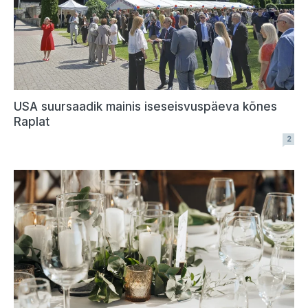
USA suursaadik mainis iseseisvuspäeva kõnes
Raplat
2