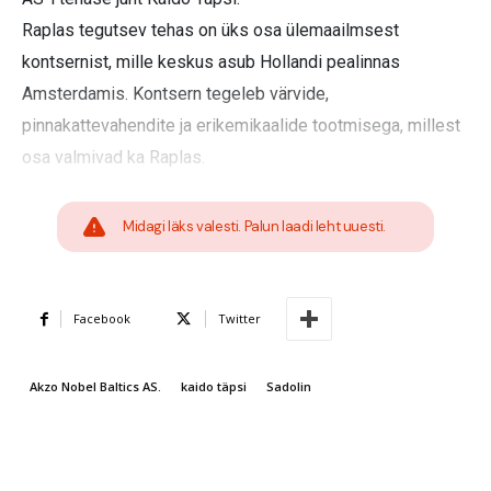
Raplas tegutsev tehas on üks osa ülemaailmsest
kontsernist, mille keskus asub Hollandi pealinnas
Amsterdamis. Kontsern tegeleb värvide,
pinnakattevahendite ja erikemikaalide tootmisega, millest
osa valmivad ka Raplas.
Midagi läks valesti. Palun laadi leht uuesti.
Facebook
Twitter
Akzo Nobel Baltics AS.
kaido täpsi
Sadolin