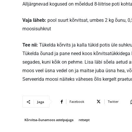
Alljärgnevad kogused on mõeldud 8-liitrise poti kohta
Vaja läheb:
pool suurt kõrvitsat, umbes 2 kg õunu, 0
moosisuhkrut
Tee nii:
Tükelda kõrvits ja kalla tükid potis üle suhkr
Tükelda õunad ja pane need koos kõrvitsatükkidega 
segades, kuni kõik on pehme. Lisa läbi sõela aetud a
moos veel üsna vedel on ja maitse juba üsna hea, võ
Serveerida moosi näiteks väheses õlis kergelt praetud
Facebook
Twitter
Jaga
Kõrvitsa-õunamoos astelpajuga
retsept