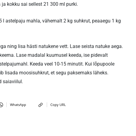
 ja kokku sai sellest 21 300 ml purki.
,5 l astelpaju mahla, vähemalt 2 kg suhkrut, peaaegu 1 kg
uga ning lisa hästi natukene vett. Lase seista natuke aega.
keema. Lase madalal kuumusel keeda, ise pidevalt
stelpajumahl. Keeda veel 10-15 minutit. Kui lõpupoole
ib lisada moosisuhkrut, et segu paksemaks läheks.
 saiaviilul.
WhatsApp
Copy URL