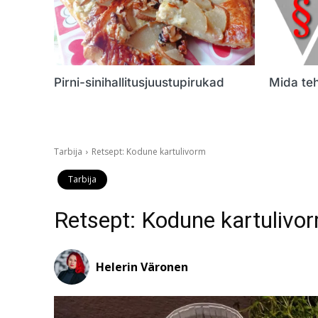
Pirni-sinihallitusjuustupirukad
Mida teh