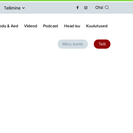
Otsi
Tellimine
odu & Aed
Videod
Podcast
Head isu
Kuulutused
Minu konto
Telli