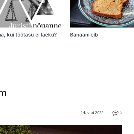
a, kui töötasu ei laeku?
Banaanileib