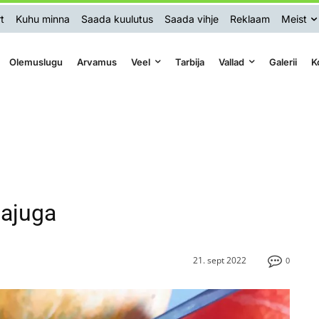
t
Kuhu minna
Saada kuulutus
Saada vihje
Reklaam
Meist
Olemuslugu
Arvamus
Veel
Tarbija
Vallad
Galerii
K
pajuga
21. sept 2022
0