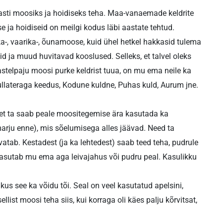
lasti moosiks ja hoidiseks teha. Maa-vanaemade keldrite
 ja hoidiseid on meilgi kodus läbi aastate tehtud.
-, vaarika-, õunamoose, kuid ühel hetkel hakkasid tulema
d ja muud huvitavad kooslused. Selleks, et talvel oleks
stelpaju moosi purke keldrist tuua, on mu ema neile ka
llateraga keedus, Kodune kuldne, Puhas kuld, Aurum jne.
 et ta saab peale moositegemise ära kasutada ka
marju enne), mis sõelumisega alles jäävad. Need ta
vatab. Kestadest (ja ka lehtedest) saab teed teha, pudrule
asutab mu ema aga leivajahus või pudru peal. Kasulikku
us see ka võidu tõi. Seal on veel kasutatud apelsini,
ist moosi teha siis, kui korraga oli käes palju kõrvitsat,