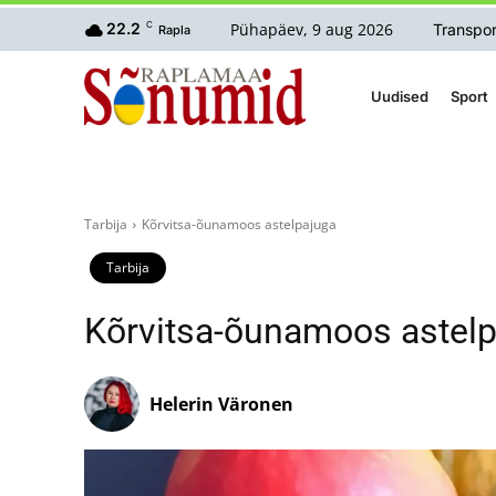
Pühapäev, 9 aug 2026
22.2
C
Transpor
Rapla
Uudised
Sport
Tarbija
Kõrvitsa-õunamoos astelpajuga
Tarbija
Kõrvitsa-õunamoos astel
Helerin Väronen