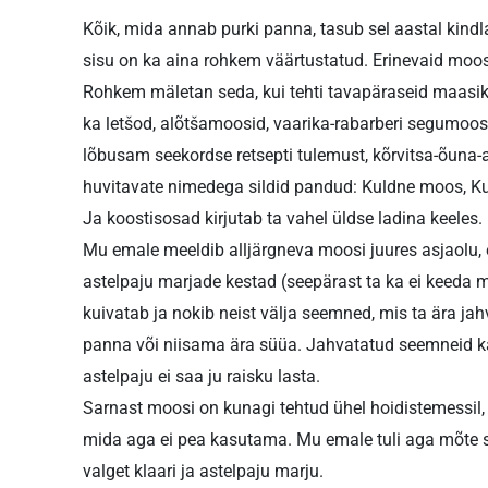
Kõik, mida annab purki panna, tasub sel aastal kind
sisu on ka aina rohkem väärtustatud. Erinevaid moose
Rohkem mäletan seda, kui tehti tavapäraseid maasika
ka letšod, alõtšamoosid, vaarika-rabarberi segumoosi
lõbusam seekordse retsepti tulemust, kõrvitsa-õuna-a
huvitavate nimedega sildid pandud: Kuldne moos, Ku
Ja koostisosad kirjutab ta vahel üldse ladina keeles.
Mu emale meeldib alljärgneva moosi juures asjaolu,
astelpaju marjade kestad (seepärast ta ka ei keeda 
kuivatab ja nokib neist välja seemned, mis ta ära jah
panna või niisama ära süüa. Jahvatatud seemneid k
astelpaju ei saa ju raisku lasta.
Sarnast moosi on kunagi tehtud ühel hoidistemessil, k
mida aga ei pea kasutama. Mu emale tuli aga mõte sell
valget klaari ja astelpaju marju.