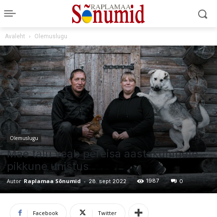
Avaleht
Olemuslugu
Olemuslugu
Mäe talu veab pereisa aastakümnete
pikkune unistus
Autor
Raplamaa Sõnumid
-
1987
28. sept 2022
0
Facebook
Twitter