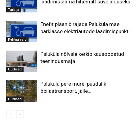
laadimisjaama hiljemalt suve alguseks
Tarbija
Enefit plaanib rajada Paluküla mäe
parklasse elektriautode laadimispunkti
Kehtna vald
Paluküla nõlvale kerkib kauaoodatud
teenindusmaja
Uudised
Paluküla pere mure: puudulik
õpilastransport, jälle…
Uudised