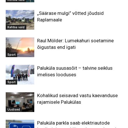
„Säärase mulgi” võtted jõudsid
Raplamaale
Kehtna vald
Raul Mölder: Lumekahuri soetamine
õigustas end igati
Sport
Paluküla suusasõit – talvine seiklus
imelises looduses
Sport
Kohalikud seisavad vastu kaevanduse
rajamisele Palukülas
Uudised
Paluküla parkla saab elektriautode