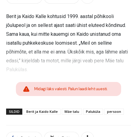
Berit ja Kaido Kalle kohtusid 1999. aastal põhikooli
jõulupeol ja on sellest ajast saati ühist eluteed kõndinud.
Sama kaua, kui mitte kauemgi on Kaido unistanud oma
isatallu puhkekeskuse loomisest. „Meil on selline
põhimõte, et alla me ei anna. Ükskõik mis, aga lähme alati
edasi,” kirjeldab ta motot, mille järgi veab pere Mäe talu
Palukülas.
Midagi läks valesti. Palun laadi leht uuesti.
SILDID
Berit ja Kaido Kalle
Mäe talu
Paluküla
persoon