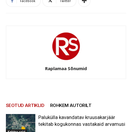
Facebook
Twitter
Raplamaa Sõnumid
SEOTUD ARTIKLID
ROHKEM AUTORILT
Palukülla kavandatav kruusakarjäär
tekitab kogukonnas vastakaid arvamusi
Kehtna vald