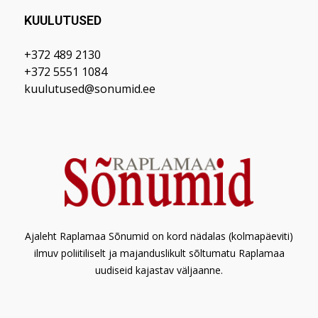
KUULUTUSED
+372 489 2130
+372 5551 1084
kuulutused@sonumid.ee
Ajaleht Raplamaa Sõnumid on kord nädalas (kolmapäeviti)
ilmuv poliitiliselt ja majanduslikult sõltumatu Raplamaa
uudiseid kajastav väljaanne.