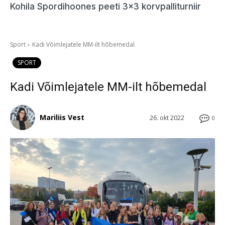
Kohila Spordihoones peeti 3×3 korvpalliturniir