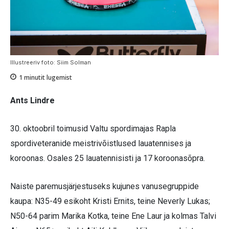
Illustreeriv foto: Siim Solman
1
minutit lugemist
Ants Lindre
30. oktoobril toimusid Valtu spordimajas Rapla
spordiveteranide meistrivõistlused lauatennises ja
koroonas. Osales 25 lauatennisisti ja 17 koroonasõpra.
Naiste paremusjärjestuseks kujunes vanusegruppide
kaupa: N35-49 esikoht Kristi Ernits, teine Neverly Lukas;
N50-64 parim Marika Kotka, teine Ene Laur ja kolmas Talvi