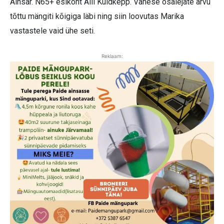
Ainsar. N65+ esikoht Aili Kuldkepp. Vähese osalejate arvu
tõttu mängiti kõigiga läbi ning siin loovutas Marika
vastastele vaid ühe seti.
Reklaam: