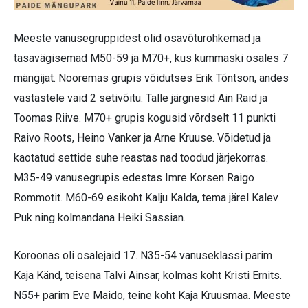
Meeste vanusegruppidest olid osavõturohkemad ja
tasavägisemad M50-59 ja M70+, kus kummaski osales 7
mängijat. Nooremas grupis võidutses Erik Tõntson, andes
vastastele vaid 2 setivõitu. Talle järgnesid Ain Raid ja
Toomas Riive. M70+ grupis kogusid võrdselt 11 punkti
Raivo Roots, Heino Vanker ja Arne Kruuse. Võidetud ja
kaotatud settide suhe reastas nad toodud järjekorras.
M35-49 vanusegrupis edestas Imre Korsen Raigo
Rommotit. M60-69 esikoht Kalju Kalda, tema järel Kalev
Puk ning kolmandana Heiki Sassian.
Koroonas oli osalejaid 17. N35-54 vanuseklassi parim
Kaja Känd, teisena Talvi Ainsar, kolmas koht Kristi Ernits.
N55+ parim Eve Maido, teine koht Kaja Kruusmaa. Meeste