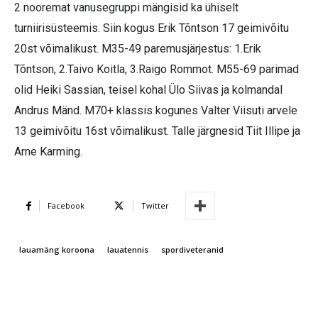
2 nooremat vanusegruppi mängisid ka ühiselt
turniirisüsteemis. Siin kogus Erik Tõntson 17 geimivõitu
20st võimalikust. M35-49 paremusjärjestus: 1.Erik
Tõntson, 2.Taivo Koitla, 3.Raigo Rommot. M55-69 parimad
olid Heiki Sassian, teisel kohal Ülo Siivas ja kolmandal
Andrus Mänd. M70+ klassis kogunes Valter Viisuti arvele
13 geimivõitu 16st võimalikust. Talle järgnesid Tiit Illipe ja
Arne Karming.
Facebook
Twitter
lauamäng koroona
lauatennis
spordiveteranid