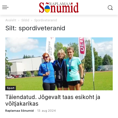
Avaleht
Sildid
Spordiveteranid
Silt: spordiveteranid
Sport
Täiendatud. Jõgevalt taas esikoht ja
võitjakarikas
-
Raplamaa Sõnumid
13. aug 2024