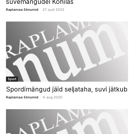
suvemängudel Kohilas
-
Raplamaa Sõnumid
27. juuli 2022
Sport
Spordimängud jäid seljataha, suvi jätkub
-
Raplamaa Sõnumid
4. aug 2020