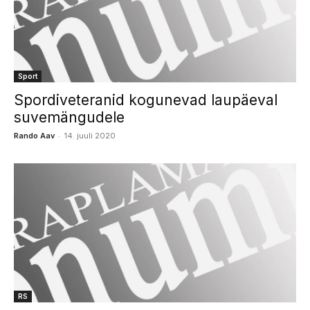
Sport
Spordiveteranid kogunevad laupäeval
suvemängudele
-
Rando Aav
14. juuli 2020
RS