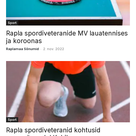
Sport
Rapla spordiveteranide MV lauatennises
ja koroonas
-
Raplamaa Sõnumid
2. nov. 2022
Sport
Rapla spordiveteranid kohtusid