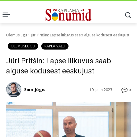
Olemuslugu
Jüri Pritšin: Lapse liikuvus saab alguse kodusest eeskujust
OLEMUSLUGU
RAPLA VALD
Jüri Pritšin: Lapse liikuvus saab
alguse kodusest eeskujust
Siim Jõgis
10. jaan 2023
0