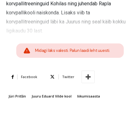
korvpallitreeninguid Kohilas ning juhendab Rapla
korvpallikooli naiskonda. Lisaks viib ta
korvpallitreeninguid läbi ka Juurus ning seal käib kokku
ligikaudu 30 last.
Midagi läks valesti. Palun laadi leht uuesti.
Facebook
Twitter
Jüri Pritšin
Juuru Eduard Vilde kool
liikumisaasta