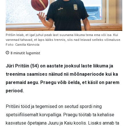
Pritšin leiab, et igal juhul peab last suunama liikuma tema ema või isa. Kui
vanemad tahavad, et laps käiks trennis, siis nad leiavad selleks võimaluse.
Foto: Camilla Kännola
8
minutit lugemist
Jüri Pritšin (54) on aastate jooksul laste liikuma ja
treenima saamises näinud nii mõõnaperioode kui ka
paremaid aegu. Praegu võib öelda, et käsil on parem
periood.
Pritšini tööd ja tegemised on seotud spordi ning
spetsiifilisemalt korvpalliga. Praegu töötab ta kehalise
kasvatuse õpetajana Juuru ja Kaiu koolis. Lisaks annab ta