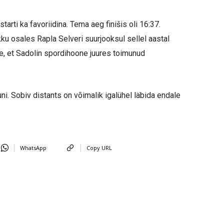
starti ka favoriidina. Tema aeg finišis oli 16:37.
kku osales Rapla Selveri suurjooksul sellel aastal
e, et Sadolin spordihoone juures toimunud
ni. Sobiv distants on võimalik igalühel läbida endale
WhatsApp
Copy URL