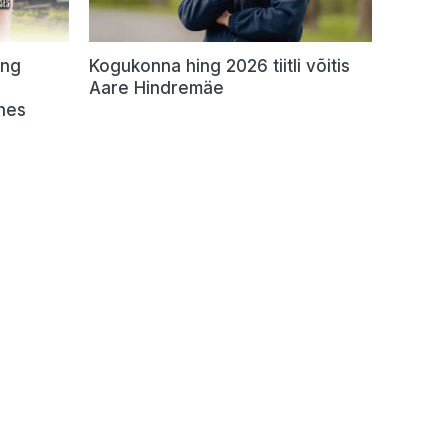
ing
Kogukonna hing 2026 tiitli võitis
Aare Hindremäe
hes