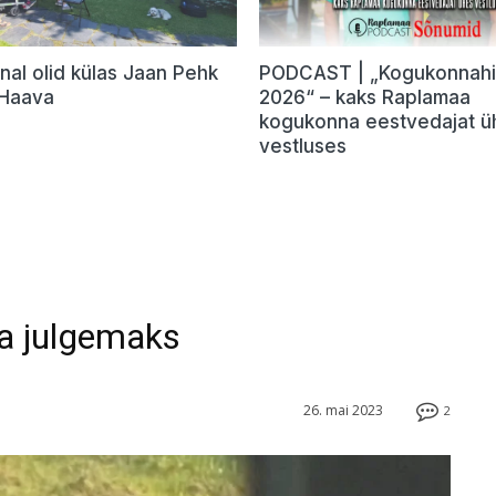
nal olid külas Jaan Pehk
PODCAST | „Kogukonnah
 Haava
2026“ – kaks Raplamaa
kogukonna eestvedajat ü
vestluses