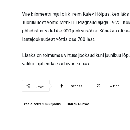
Viie kilomeetri rajal oli kiireim Kalev Hõlpus, kes läks 
Tüdrukutest võitis Meri-Lill Plagnaud ajaga 19:25. Ko
põhidistantsidel üle 900 jooksusõbra. Kõnekas oli se
lastejooksudest võttis osa 700 last.
Lisaks on toimumas virtuaaljooksud kuni juunikuu lõpu
valitud ajal endale sobivas kohas.
Facebook
Twitter
Jaga
rapla selveri suurjooks
Tiidrek Nurme