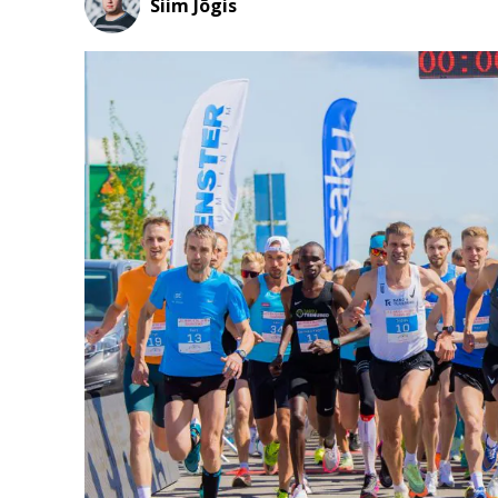
Siim Jõgis