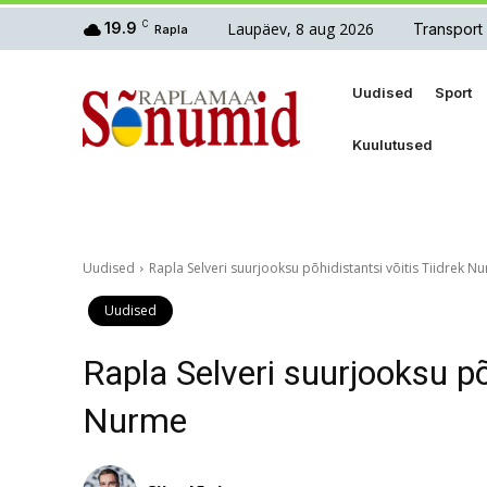
Laupäev, 8 aug 2026
19.9
C
Transport
Rapla
Uudised
Sport
Kuulutused
Uudised
Rapla Selveri suurjooksu põhidistantsi võitis Tiidrek N
Uudised
Rapla Selveri suurjooksu põh
Nurme