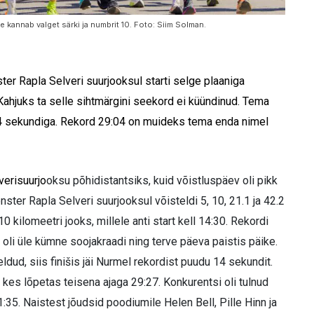
rme kannab valget särki ja numbrit 10. Foto: Siim Solman.
er Rapla Selveri suurjooksul starti selge plaaniga
Kahjuks ta selle sihtmärgini seekord ei küündinud. Tema
a 14 sekundiga. Rekord 29:04 on muideks tema enda nimel
verisuurjo
oksu põhidistantsiks, kuid võistluspäev oli pikk
nster
Rapla Selveri
s
uurjooksul v
õisteldi
5, 10
,
21.1
ja 42.2
 kilomeetri jooks, millele anti start kell 14:30. Rekordi
 oli üle kümne soojakraadi ning terve päeva paistis päike.
öeldud, siis finišis jäi Nurmel rekordist puudu 14 sekundit.
es lõpetas teisena ajaga 29:27. Konkurentsi oli tulnud
35. Naistest jõudsid poodiumile Helen Bell, Pille Hinn ja