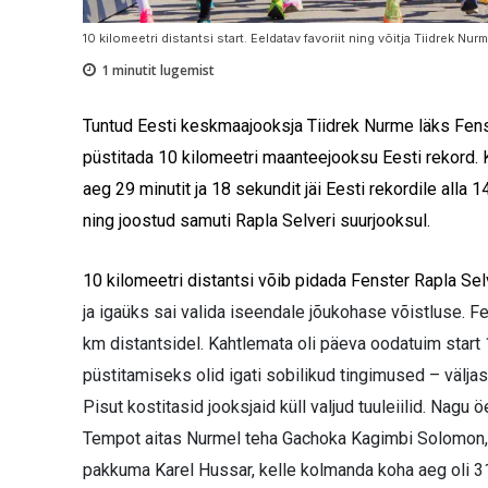
10 kilomeetri distantsi start. Eeldatav favoriit ning võitja Tiidrek Nu
1
minutit lugemist
Tuntud Eesti keskmaajooksja Tiidrek Nurme läks Fenst
püstitada 10 kilomeetri maanteejooksu Eesti rekord. 
aeg 29 minutit ja 18 sekundit jäi Eesti rekordile all
ning joostud samuti Rapla Selveri suurjooksul.
10 kilomeetri distantsi võib pidada Fenster Rapla Sel
ja igaüks sai valida iseendale jõukohase võistluse.
Fe
km distantsidel
.
Kahtlemata oli päeva oodatuim start 10
püstitamiseks olid igati sobilikud tingimused – väljas
Pisut kostitasid jooksjaid küll valjud tuuleiilid. Nagu 
Tempot aitas Nurmel teha Gachoka Kagimbi Solomon, k
pakkuma Karel Hussar, kelle kolmanda koha aeg oli 31: