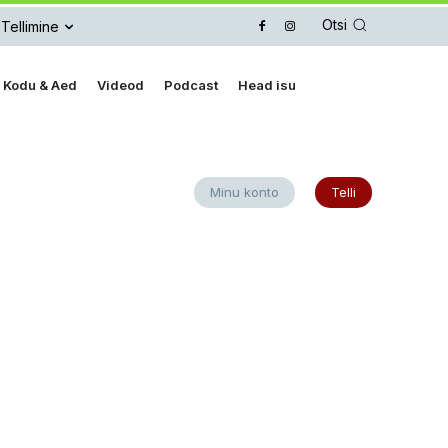
Otsi
Tellimine
Kodu & Aed
Videod
Podcast
Head isu
Minu konto
Telli