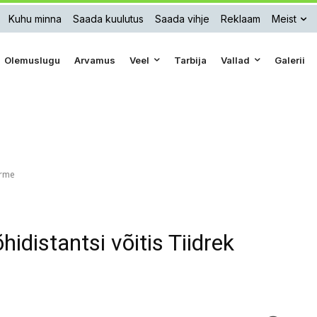
Kuhu minna
Saada kuulutus
Saada vihje
Reklaam
Meist
Olemuslugu
Arvamus
Veel
Tarbija
Vallad
Galerii
urme
idistantsi võitis Tiidrek