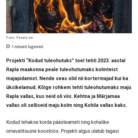
Foto: Pexels.ee
1
minutit lugemist
Projekti “Kodud tuleohutuks” toel tehti 2023. aastal
Rapla maakonna peale tuleohutumaks kolmteist
majapidamist. Nende seas olid nii kortermajad kui ka
üksikelamud. Kõige rohkem tehti tule­ohutumaks maju
Rapla vallas, kus neid oli viis. Kehtna ja Märjamaa
vallas oli selliseid maju kolm ning Kohila vallas kaks.
Kodud tehakse korda päästeameti ning kohalike
omavalitsuste koostöös. Projekti algus ulatub tagasi