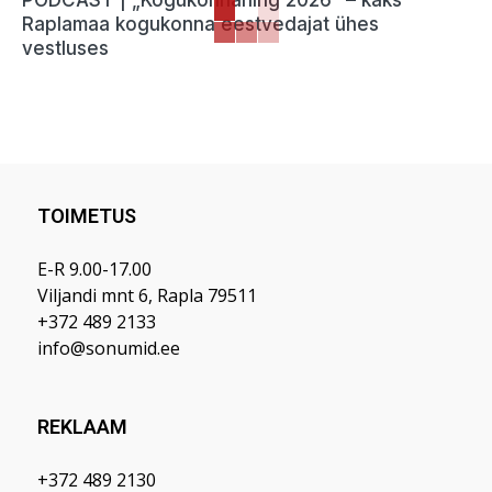
Raplamaa kogukonna eestvedajat ühes
vestluses