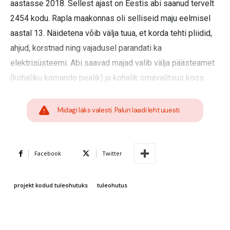
aastasse 2018. Sellest ajast on Eestis abi saanud tervelt
2454 kodu. Rapla maakonnas oli selliseid maju eelmisel
aastal 13. Näidetena võib välja tuua, et korda tehti pliidid,
ahjud, korstnad ning vajadusel parandati ka
elektrisüsteemi. Abi saavad majad valib välja päästeamet
(kohaliku komando pealik) ja kohalik omavalitsus koos.
Midagi läks valesti. Palun laadi leht uuesti.
Facebook
Twitter
projekt kodud tuleohutuks
tuleohutus