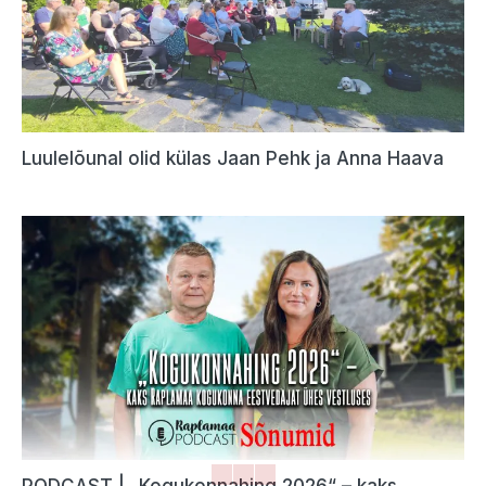
Luulelõunal olid külas Jaan Pehk ja Anna Haava
PODCAST | „Kogukonnahing 2026“ – kaks