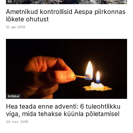
RS
Ametnikud kontrollisid Aespa piirkonnas
lõkete ohutust
10. apr 2019
Artikkel
Hea teada enne adventi: 6 tuleohtlikku
viga, mida tehakse küünla põletamisel
29. nov. 2018