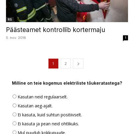
RS
Päästeamet kontrollib kortermaju
5. nov. 2018
1
1
2
Milline on teie kogemus elektriliste tõukeratastega?
Kasutan neid regulaarselt.
Kasutan aeg-ajalt.
Ei kasuta, kuid suhtun positiivselt.
Ei kasuta ja pean neid ohtlikuks.
Mul puudub kokkupuude.