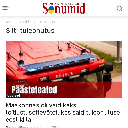
Avaleht
Sildid
Tuleohutus
Silt: tuleohutus
Uudised
Maakonnas oli vaid kaks
toitlustusettevõtet, kes said tuleohutuse
eest kiita
-
Marleen Murumets
3. juuni 2025