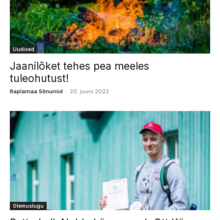
Uudised
Jaanilõket tehes pea meeles
tuleohutust!
-
Raplamaa Sõnumid
20. juuni 2022
Olemuslugu